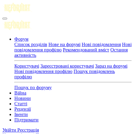
Форум
Список розділів
Нове на форумі
Нові повідомлення
Нові
повідомлення профілю
Рекомендований вміст
Остання
активність
Користувачі
Зареєстровані користувачі
Зараз на форумі
Нові повідомлення профілю
Пошук повідомлень
профілю
Пошук по форуму
Війна
Новини
Статті
Рецензії
Івенти
Підтримати
Увійти
Реєстрація