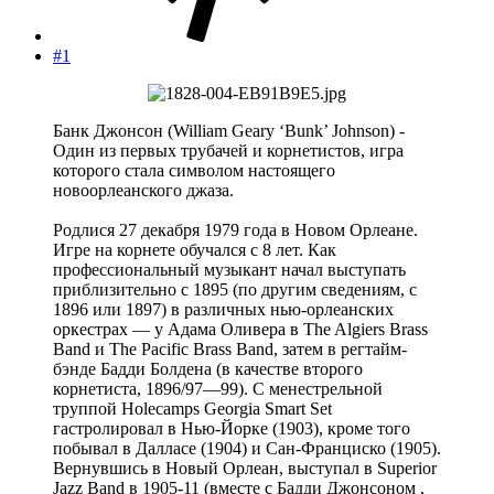
#1
Банк Джонсон (William Geary ‘Bunk’ Johnson) -
Один из первых трубачей и корнетистов, игра
которого стала символом настоящего
новоорлеанского джаза.
Родлися 27 декабря 1979 года в Новом Орлеане.
Игре на корнете обучался с 8 лет. Как
профессиональный музыкант начал выступать
приблизительно с 1895 (по другим сведениям, с
1896 или 1897) в различных нью-орлеанских
оркестрах — у Адама Оливера в The Algiers Brass
Band и The Pacific Brass Band, затем в регтайм-
бэнде Бадди Болдена (в качестве второго
корнетиста, 1896/97—99). С менестрельной
труппой Holecamps Georgia Smart Set
гастролировал в Нью-Йорке (1903), кроме того
побывал в Далласе (1904) и Сан-Франциско (1905).
Вернувшись в Новый Орлеан, выступал в Superior
Jazz Band в 1905-11 (вместе с Бадди Джонсоном ,