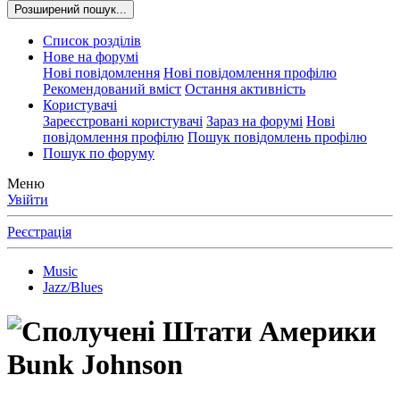
Розширений пошук...
Список розділів
Нове на форумі
Нові повідомлення
Нові повідомлення профілю
Рекомендований вміст
Остання активність
Користувачі
Зареєстровані користувачі
Зараз на форумі
Нові
повідомлення профілю
Пошук повідомлень профілю
Пошук по форуму
Меню
Увійти
Реєстрація
Music
Jazz/Blues
Bunk Johnson