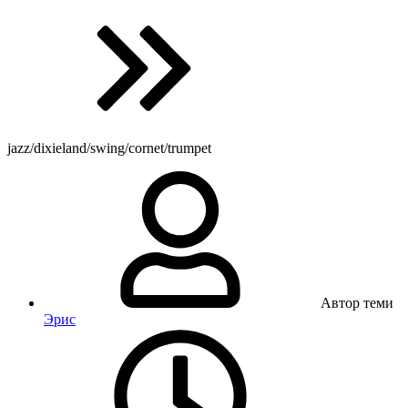
jazz/dixieland/swing/cornet/trumpet
Автор теми
Эрис