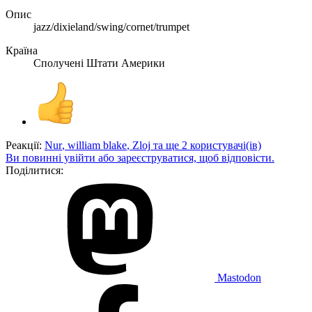
Опис
jazz/dixieland/swing/cornet/trumpet
Країна
Сполучені Штати Америки
Реакції:
Nur
,
william blake
,
Zloj
та ще 2 користувачі(ів)
Ви повинні увійти або зареєструватися, щоб відповісти.
Поділитися:
Mastodon