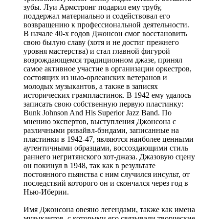
зубы. Луи Армстронг подарил ему трубу,
поддержал материально и содействовал его
возвращению к профессиональной деятельности.
В начале 40-х годов Джонсон смог восстановить
свою былую славу (хотя и не достиг прежнего
уровня мастерства) и стал главной фигурой
возрождающемся традиционном джазе, принял
самое активное участие в организации оркестров,
состоящих из нью-орлеанских ветеранов и
молодых музыкантов, а также в записях
исторических грампластинок. В 1942 ему удалось
записать свою собственную первую пластинку:
Bunk Johnson And His Superior Jazz Band. По
мнению экспертов, выступления Джонсона с
различными ривайвл-бэндами, записанные на
пластинки в 1942-47, являются наиболее ценными
аутентичными образцами, воссоздающими стиль
раннего негритянского хот-джаза. Джазовую сцену
он покинул в 1948, так как в результате
постоянного пьянства с ним случился инсульт, от
последствий которого он и скончался через год в
Нью-Иберии.
Имя Джонсона овеяно легендами, также как имена
музыкантов, с которыми его связывали творческие