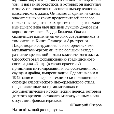
узы, и названия оркестров, в которых он выступал
в эпоху становления и расцвета нью-орлеанского
классического джаза. Он является одним из самых
значительных и ярких представителей первого
поколения негритянских джазменов, еще в начале
нынешнего века был признан лучшим джазовым
корнетистом после Бадди Болдена. Оказал
сильнейшее влияние на многих современников, в
том числе на Кинга Оливера и Армстронга.
Плодотворно сотрудничал с нью-орлеанскими
музыкантами-креолами, внес большой вклад в
развитие креольской школы классического джаза.
Способствовал формированию традиционного
состава джаз-бэнда (в своих оркестрах),
принципов интонирования и голосоведения, хот-
саунда и драйва, импровизации. Сделанные им в
1942 записи — первые технически полноценные
образцы классического нью-орлеанского стиля,
представленные на грампластинках и
документирующие исторический период, который
до этого времени оставался малоизученным из-за
отсутствия фономатериалов.
©Валерий Озеров​
Натисніть, щоб розгорнути...