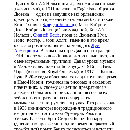
Луисом Биг Ай Нельсоном и другими известными
джазменами), в 1911 перешел в Eagle band Фрэнка
Дюзена — один из ведущих нью-орлеанских
оркестров того времени (его членами были также
Кинг Оливер,
Фредди Кеппард
, Матт Кэйри и
Джек Кэйри, Лоренцо Тио-младший, Биг Ай
Нельсон,
Сидней Беше
, позднее Джимми Нун,
Попс Фостер, Табби Холл). Именно в это время
оказал огромное влияние на молодого
Луи
Армстронга
. В этом оркестре Джонсон играл до
1914, после чего возобновил гастрольные поездки
с менестрельными труппами. Давал уроки музыки
в Мандевилле, посетил Богалусу, в 1916 — Лэйк-
Чарлз (в составе Royal Orchestra), в 1917 — Батон-
Руж. В 20-е годы обосновался на длительное время
в Нью-Иберии, трудился на рисовых и сахарных
плантациях. К своему 60-летию превратился в
дряхлого больного старика, лишившегося всех
зубов и почти разучившегося держать
музыкальные инструменты в руках. Его разыскали
в 1938 инициаторы возрождения традиционного
негритянского хот-джаза Фредерик Рэмси и
Уильям Расселл. Брат Сиднея Беше Леонард
(дантист по профессии и одновременно джазовый
тромбонист) помог Банку подлечиться и вставить