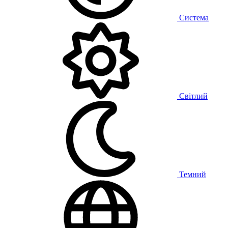
Система
Світлий
Темний