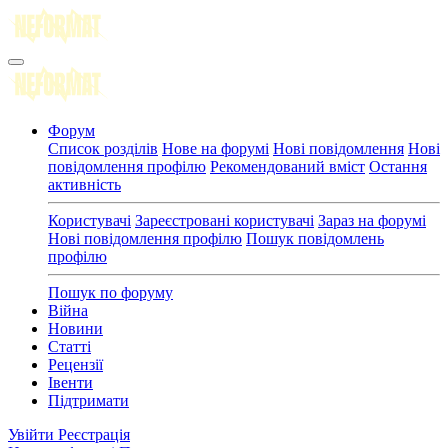
Форум
Список розділів
Нове на форумі
Нові повідомлення
Нові
повідомлення профілю
Рекомендований вміст
Остання
активність
Користувачі
Зареєстровані користувачі
Зараз на форумі
Нові повідомлення профілю
Пошук повідомлень
профілю
Пошук по форуму
Війна
Новини
Статті
Рецензії
Івенти
Підтримати
Увійти
Реєстрація