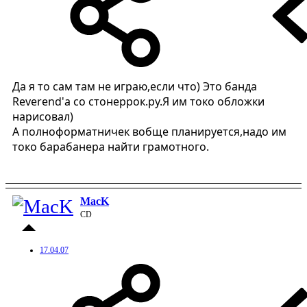
Да я то сам там не играю,если что) Это банда
Reverend'а со стонеррок.ру.Я им токо обложки
нарисовал)
А полноформатничек вобще планируется,надо им
токо барабанера найти грамотного.
MacK
CD
17.04.07