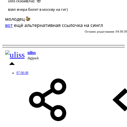
uliss сказав(ла):
взял вчера билет в москву на гиг)
молодец
вот
ещё альтернативная ссылочка на сингл
Останнє редагування:
04.06.0
uliss
digipack
07.06.08