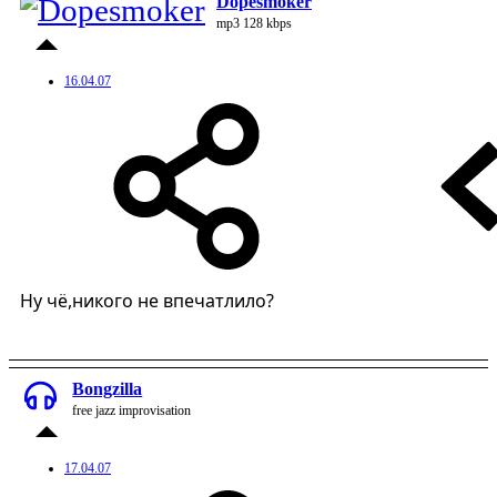
Dopesmoker
mp3 128 kbps
16.04.07
Ну чё,никого не впечатлило?
Bongzilla
free jazz improvisation
17.04.07