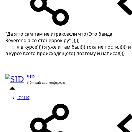
"Да я то сам там не играю,если что) Это банда
Reverend'а со стонеррок.ру" )))))
гггг.. я в курсе)))) я уже и там был))) тока не постил)))) и
в курсе всего происходящего) поэтому и написал)))
SID
8-битный-эмо-конфедерат
17.04.07