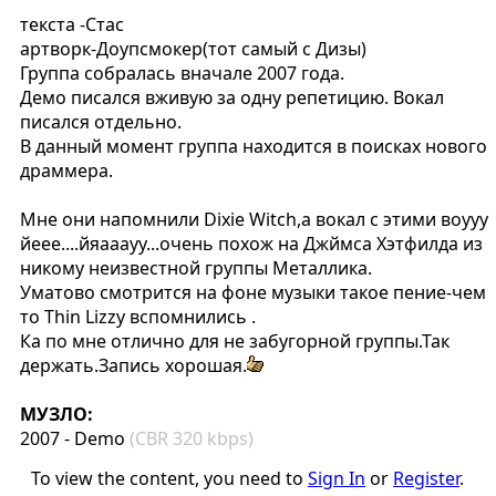
текста -Стас
артворк-Доупсмокер(тот самый с Дизы)
Группа собралась вначале 2007 года.
Демо писался вживую за одну репетицию. Вокал
писался отдельно.
В данный момент группа находится в поисках нового
драммера.
Мне они напомнили Dixie Witch,а вокал с этими воууу
йеее....йяааауу...очень похож на Джймса Хэтфилда из
никому неизвестной группы Металлика.
Уматово смотрится на фоне музыки такое пение-чем
то Thin Lizzy вспомнились .
Ка по мне отлично для не забугорной группы.Так
держать.Запись хорошая.
МУЗЛО:
2007 - Demo
(CBR 320 kbps)
To view the content, you need to
Sign In
or
Register
.