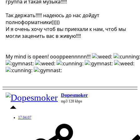
группа и такая музыка!!!!!
Так держать!!!!! надеюсь до нас дойдут
полноформатники)))))
И я очень хочу чтоб вы приехали к нам, чтоб мы
могли заценить вас в живую!!!!
My mind is opeen! oooppeennnnn!!!
Dopesmoker
mp3 128 kbps
17.04.07