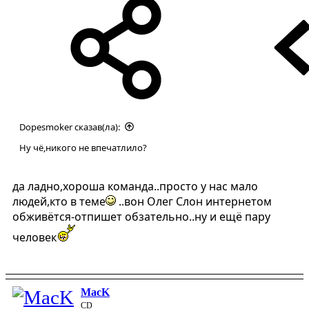
Dopesmoker сказав(ла):
Ну чё,никого не впечатлило?
да ладно,хороша команда..просто у нас мало
людей,кто в теме
..вон Олег Слон интернетом
обживётся-отпишет обзательно..ну и ещё пару
человек
MacK
CD