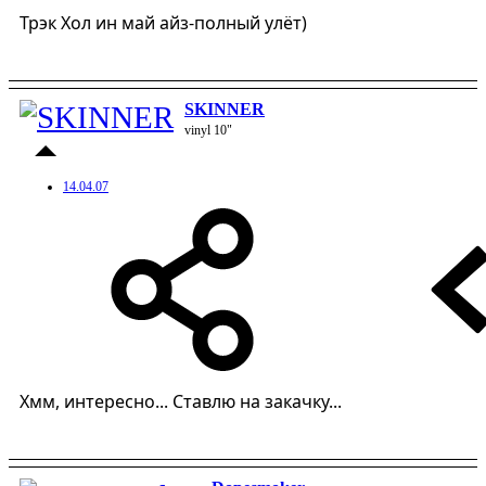
Трэк Хол ин май айз-полный улёт)
SKINNER
vinyl 10"
14.04.07
Хмм, интересно... Ставлю на закачку...