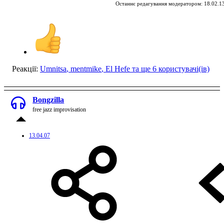
Останнє редагування модератором:
18.02.1
Реакції:
Umnitsa
,
mentmike
,
El Hefe
та ще 6 користувачі(ів)
Bongzilla
free jazz improvisation
13.04.07