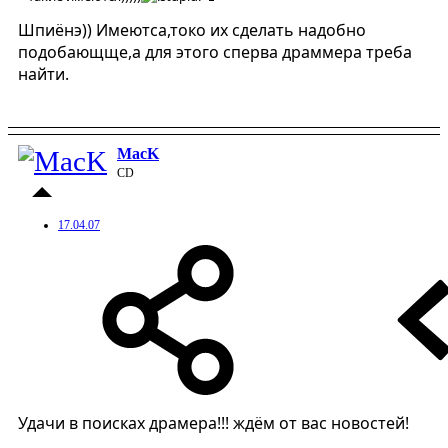
Шпиёнэ)) Имеютса,токо их сделать надобно
подобающще,а для этого сперва драммера треба
найти.
MacK
CD
17.04.07
Удачи в поисках драмера!!! ждём от вас новостей!