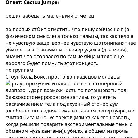
Ответ: Cactus Jumper
решил забецать маленький отчетец
во первых стОит отметить что пишу сейчас не я (в
физическом смысле) а только пальцы, так как тело я
не чувствую ваще, вернее чувствую шотонипанятнае
убитое... а это значит что вечер удался (для меня),
значит что оторвался по самые яйца и тело еще
дооолго будет помнить этот концерт...
по группам
Стоун Колд Бойс, просто до пиздецов молодцы
, прохуячили наверное весь стонеровый
диапазон, даря возможность то потанцевать под
блюзовостонерроковские запилы, то улететь
раскачиванием тела под ахуенный стонер дум
(особенно последняя тема в главном репертуаре, не
считая биса и бонус треков (или хз как его назвать,
когда решили подарить экспериментальные темы с
обменом музыкантами)). убило, в общем напрочь
чуточку сначала не догнал, правда, вокал, но потом