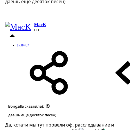
даёшь ещё десяток песен)
MacK
CD
17.04.07
Bongzilla сказав(ла):
даёшь ещё десяток песен)
Да, кстати мы тут провели оф. расследывание и