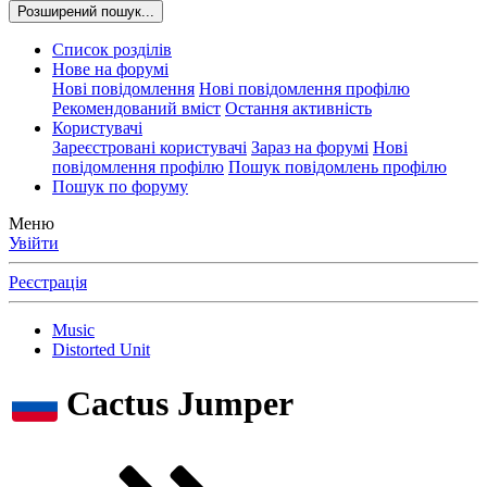
Розширений пошук...
Список розділів
Нове на форумі
Нові повідомлення
Нові повідомлення профілю
Рекомендований вміст
Остання активність
Користувачі
Зареєстровані користувачі
Зараз на форумі
Нові
повідомлення профілю
Пошук повідомлень профілю
Пошук по форуму
Меню
Увійти
Реєстрація
Music
Distorted Unit
Cactus Jumper