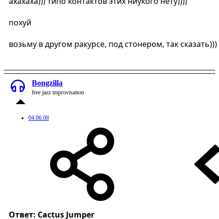
ахахаха))) типо контактов этих ниукого нету))))
похуй
возьму в другом ракурсе, под стонером, так сказать)))
Bongzilla
free jazz improvisation
04.06.08
Ответ: Cactus Jumper