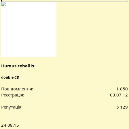
е
а
к
ц
і
ї
:
Humus rebellis
double CD
Повідомлення
1 850
Реєстрація
03.07.12
Репутація
5 129
24.08.15