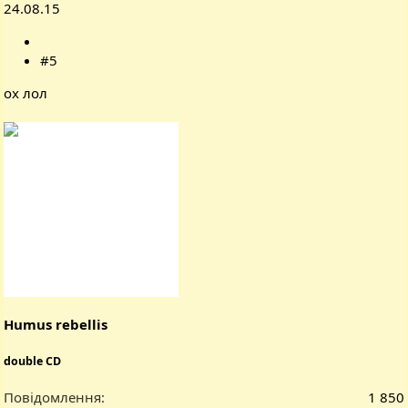
24.08.15
#5
ох лол
Humus rebellis
double CD
Повідомлення
1 850