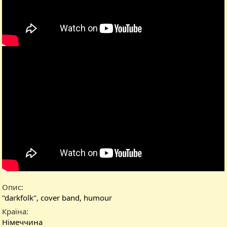
Опис
"darkfolk", cover band, humour
Країна
Німеччина