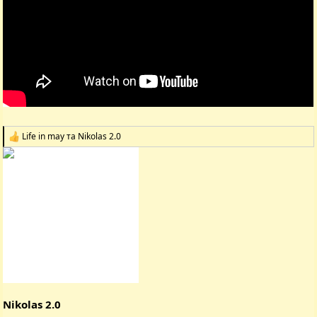
Life in may
та
Nikolas 2.0
Р
е
а
к
ц
і
ї
:
Nikolas 2.0