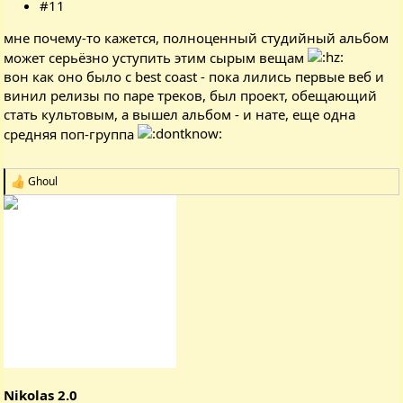
#11
мне почему-то кажется, полноценный студийный альбом
может серьёзно уступить этим сырым вещам
вон как оно было с best coast - пока лились первые веб и
винил релизы по паре треков, был проект, обещающий
стать культовым, а вышел альбом - и нате, еще одна
средняя поп-группа
Ghoul
Р
е
а
к
ц
і
ї
:
Nikolas 2.0