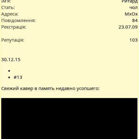
Ім'я
Ритард
Стать
чол
Адреса
МхОх
Повідомлення
84
Реєстрація
23.07.09
Репутація
103
30.12.15
#13
Свежий кавер в память недавно усопшего: