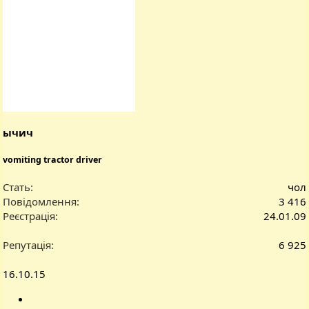
ычич
vomiting tractor driver
Стать
чол
Повідомлення
3 416
Реєстрація
24.01.09
Репутація
6 925
16.10.15