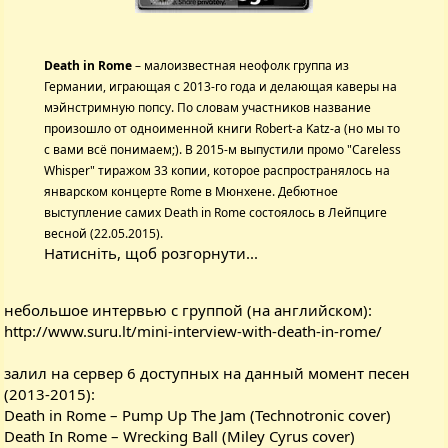
Death in Rome
– малоизвестная неофолк группа из
Германии, играющая с 2013-го года и делающая каверы на
мэйнстримную попсу. По словам участников название
произошло от одноименной книги Robert-а Katz-а (но мы то
с вами всё понимаем;). В 2015-м выпустили промо "Careless
Whisper" тиражом 33 копии, которое распространялось на
январском концерте Rome в Мюнхене. Дебютное
выступление самих Death in Rome состоялось в Лейпциге
весной (22.05.2015).
Натисніть, щоб розгорнути...
небольшое интервью с группой (на английском):
http://www.suru.lt/mini-interview-with-death-in-rome/
залил на сервер 6 доступных на данный момент песен
(2013-2015):
Death in Rome – Pump Up The Jam (Technotronic cover)
Death In Rome – Wrecking Ball (Miley Cyrus cover)