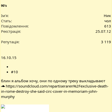
90's
Ім'я
Ник
Стать
чол
Повідомлення
613
Реєстрація
25.07.12
Репутація
3 119
16.10.15
#10
блин я альбом хочу, они по одному треку выкладывают
https://soundcloud.com/repartiseraren%2Fexclusive-death-
in-rome-destroy-she-said-circ-cover-in-memoriam-john-
murphy