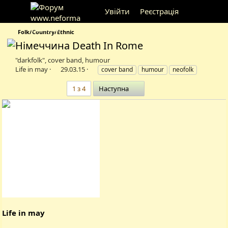
Увійти
Реєстрація
Folk/Country/Ethnic
Death In Rome
"darkfolk", cover band, humour
А
Д
Т
Life in may
29.03.15
cover band
humour
neofolk
в
а
е
т
т
г
Останній
1 з 4
Наступна
о
а
и
р
с
т
т
е
в
м
о
и
р
е
н
н
я
Life in may