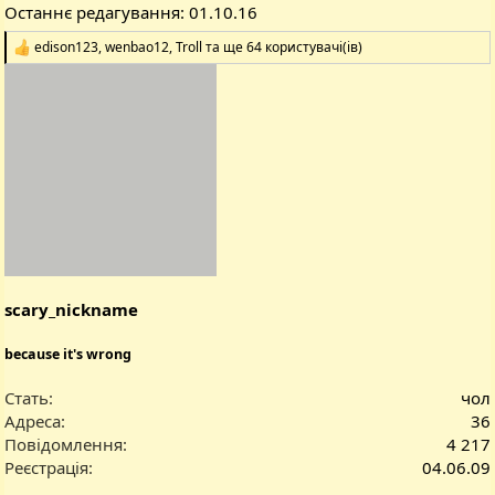
Останнє редагування:
01.10.16
edison123
,
wenbao12
,
Troll
та ще 64 користувачі(ів)
Р
е
а
к
ц
і
ї
:
scary_nickname
because it's wrong
Стать
чол
Адреса
36
Повідомлення
4 217
Реєстрація
04.06.09