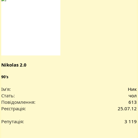
а
к
ц
і
ї
:
Nikolas 2.0
90's
Ім'я
Ник
Стать
чол
Повідомлення
613
Реєстрація
25.07.12
Репутація
3 119