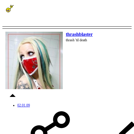
thrashblaster
thrash 'til death
02.01.09