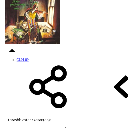
03.01.09
thrashblaster сказав(ла):