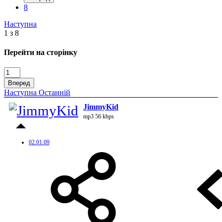
8
Наступна
1 з 8
Перейти на сторінку
Вперед
Наступна
Останній
JimmyKid
mp3 56 kbps
02.01.09