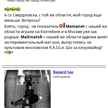
тына город, на город посмотри!
я со Свердловска, с той же области, мой город еще
меньше. Вопросы?
Блять, город - не показатель
Mamanet
с нашей же
области играли на Коктебеле и в Москве уже как
родные.
MaXinatoR
с нашей же области вдвоем валят
экспериментальный мат-рок, выпустились на
культовом московском R.A.I.G.e. Шо за клоузмайнд?
Bastard Son
злой куртизан