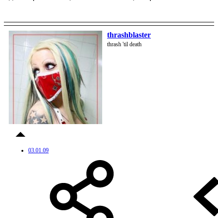
thrashblaster
thrash 'til death
03.01.09