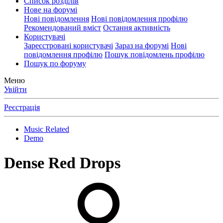
Список розділів
Нове на форумі
Нові повідомлення
Нові повідомлення профілю
Рекомендований вміст
Остання активність
Користувачі
Зареєстровані користувачі
Зараз на форумі
Нові
повідомлення профілю
Пошук повідомлень профілю
Пошук по форуму
Меню
Увійти
Реєстрація
Music Related
Demo
Dense Red Drops