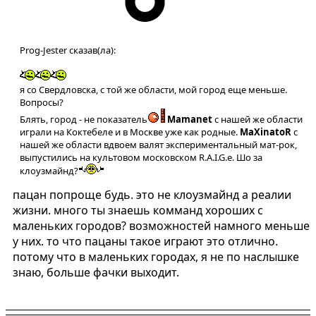
Prog-Jester сказав(ла):
я со Свердловска, с той же области, мой город еще меньше.
Вопросы?
Блять, город - не показатель
Mamanet
с нашей же области
играли на Коктебеле и в Москве уже как родные.
MaXinatoR
с
нашей же области вдвоем валят экспериментальный мат-рок,
выпустились на культовом московском R.A.I.G.e. Шо за
клоузмайнд?
пацан попроще будь. это не клоузмайнд а реалии
жизни. много ты знаешь комманд хороших с
маленьких городов? возможностей намного меньше
у них. то что пацаны такое играют это отлично.
потому что в маленьких городах, я не по наслышке
знаю, больше фачки выходит.