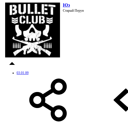
Юэ
Старый Перун
03.01.09