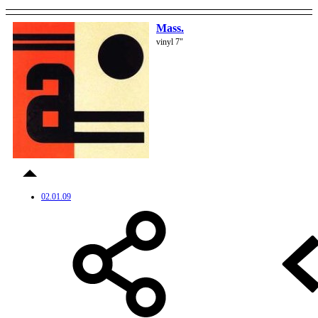
Mass.
vinyl 7"
02.01.09