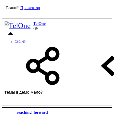
Реакції:
Прожектор
TelOne
420
02.01.09
темы в демо мало?
reaching_forward