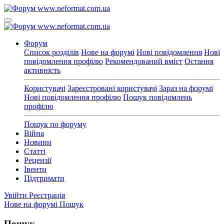
Форум
Список розділів
Нове на форумі
Нові повідомлення
Нові
повідомлення профілю
Рекомендований вміст
Остання
активність
Користувачі
Зареєстровані користувачі
Зараз на форумі
Нові повідомлення профілю
Пошук повідомлень
профілю
Пошук по форуму
Війна
Новини
Статті
Рецензії
Івенти
Підтримати
Увійти
Реєстрація
Нове на форумі
Пошук
Пошук