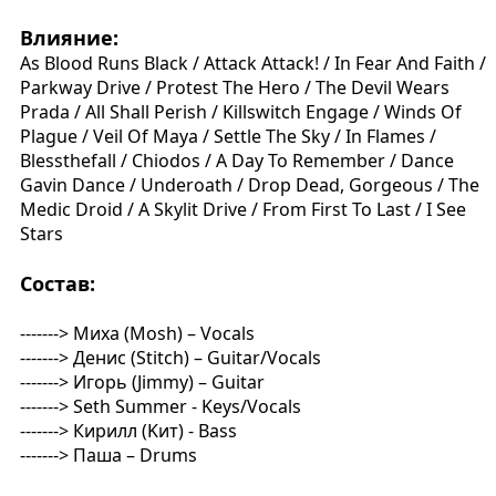
Влияние:
As Blood Runs Black / Attack Attack! / In Fear And Faith /
Parkway Drive / Protest The Hero / The Devil Wears
Prada / All Shall Perish / Killswitch Engage / Winds Of
Plague / Veil Of Maya / Settle The Sky / In Flames /
Blessthefall / Chiodos / A Day To Remember / Dance
Gavin Dance / Underoath / Drop Dead, Gorgeous / The
Medic Droid / A Skylit Drive / From First To Last / I See
Stars
Состав:
-------> Миха (Mosh) – Vocals
-------> Денис (Stitch) – Guitar/Vocals
-------> Игорь (Jimmy) – Guitar
-------> Seth Summer - Keys/Vocals
-------> Кирилл (Kит) - Bass
-------> Паша – Drums