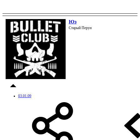
Юэ
Старый Перун
03.01.09