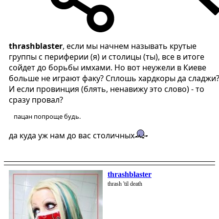
thrashblaster
, если мы начнем называть крутые
группы с периферии (я) и столицы (ты), все в итоге
сойдет до борьбы имхами. Но вот неужели в Киеве
больше не играют факу? Сплошь хардкоры да сладжи
И если провинция (блять, ненавижу это слово) - то
сразу провал?
пацан попроще будь.
да куда уж нам до вас столичных
thrashblaster
thrash 'til death