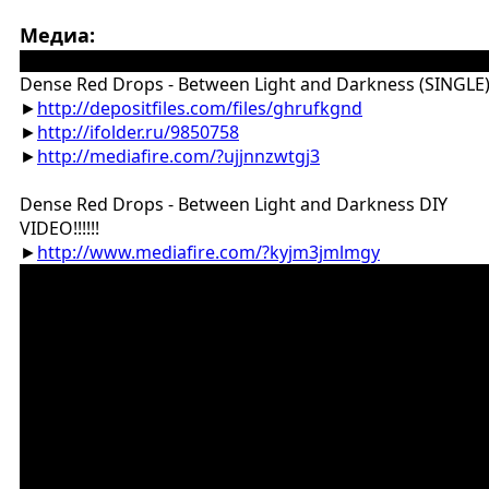
Медиа:
███████████████████████████████████████
Dense Red Drops - Between Light and Darkness (SINGLE
►
http://depositfiles.com/files/ghrufkgnd
►
http://ifolder.ru/9850758
►
http://mediafire.com/?ujjnnzwtgj3
Dense Red Drops - Between Light and Darkness DIY
VIDEO!!!!!!
►
http://www.mediafire.com/?kyjm3jmlmgy