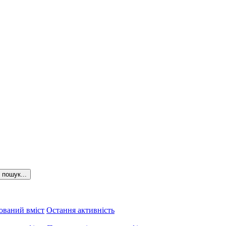
пошук...
ований вміст
Остання активність