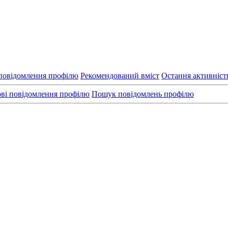
повідомлення профілю
Рекомендований вміст
Остання активніст
ві повідомлення профілю
Пошук повідомлень профілю