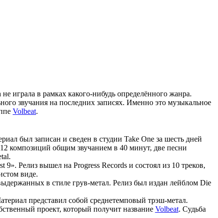
а не играла в рамках какого-нибудь определённого жанра.
ьного звучания на последних записях. Именно это музыкальное
уппе
Volbeat
.
риал был записан и сведен в студии Take One за шесть дней
л 12 композиций общим звучанием в 40 минут, две песни
al.
 9». Релиз вышел на Progress Records и состоял из 10 треков,
чистом виде.
 выдержанных в стиле грув-метал. Релиз был издан лейблом Die
 Материал представил собой среднетемповый трэш-метал.
собственный проект, который получит название
Volbeat
. Судьба