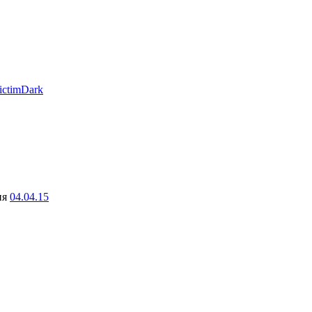
ictimDark
ня
04.04.15