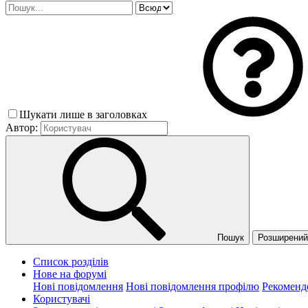
Шукати лише в заголовках
Автор:
Пошук
Розширений 
Список розділів
Нове на форумі
Нові повідомлення
Нові повідомлення профілю
Рекоменд
Користувачі