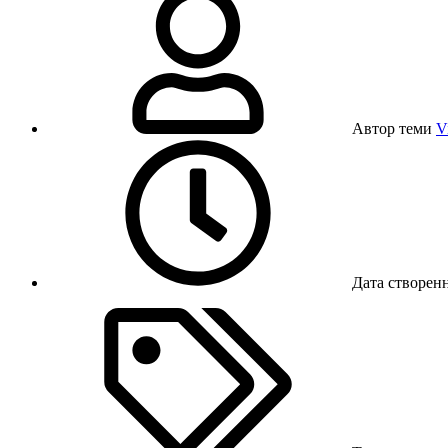
Автор теми
V
Дата створен