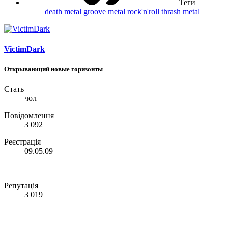
Теги
death metal
groove metal
rock'n'roll
thrash metal
VictimDark
Открывающий новые горизонты
Стать
чол
Повідомлення
3 092
Реєстрація
09.05.09
Репутація
3 019