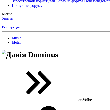
Зареєстровані користувачі
Зараз на форумі
Нові повідомл
Пошук по форуму
Меню
Увійти
Реєстрація
Music
Metal
Dominus
pre-Volbeat