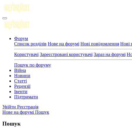
Форум
Список розділів
Нове на форумі
Нові повідомлення
Нові 
Користувачі
Зареєстровані користувачі
Зараз на форумі
Но
Пошук по форуму
Війна
Новини
Статті
Рецензії
Івенти
Підтримати
Увійти
Реєстрація
Нове на форумі
Пошук
Пошук