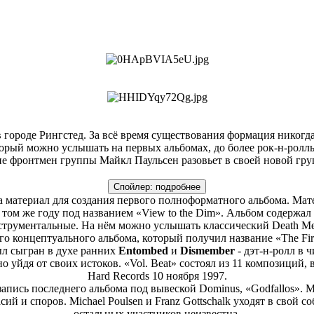
в городе Рингстед. За всё время существования формация никогд
торый можно услышать на первых альбомах, до более рок-н-ролл
е фронтмен группы Майкл Паульсен разовьет в своей новой гр
Спойлер:
подробнее
 материал для создания первого полноформатного альбома. Мате
 том же году под названием «View to the Dim». Альбом содержа
струментальные. На нём можно услышать классический Death Met
о концептуального альбома, который получил название «The First
л сыгран в духе ранних
Entombed
и
Dismember
- дэт-н-ролл в 
о уйдя от своих истоков. «Vol. Beat» состоял из 11 композиций,
Hard Records 10 ноября 1997.
 запись последнего альбома под вывеской Dominus, «Godfallos».
ий и споров. Michael Poulsen и Franz Gottschalk уходят в свой 
остальных участников неизвестна.