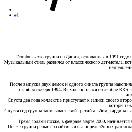
#1
Dominus - это группа из Дании, основанная в 1991 году 
Музыкальный стиль развился от классического дэт-метала, ко
направлени
После выпуска двух демок и одного сингла группа накопила
октября-ноября 1994. Выход состоялся на лейбле RRS в
ин
Спустя два года коллектив приступает к записи своего второг
который бы
Спустя год группа записывает свой третий альбом, кардинальн
Тремя годами позже, в феврале-марте 2000, начинается
Позже группа решает разойтись из-за определённых разноглас