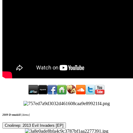
2009 D-emokill
[demo]
Спойлер:
2013 Evil Invaders [EP]