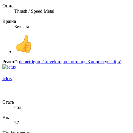
Опис
Thrash / Speed Metal
Країна
Бельгія
Реакції:
demetrigon
,
Gravelord
,
peino
та ще 3 користувачі(ів)
ictus
.
Стать
чол
Вік
37
Повідомлення