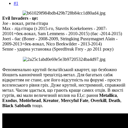
#1
Evil Invaders - це:
Joe - вокал, ритм-гітара
Max - лід-гітара (з 2015-го, Stavrös Koekeloeres - 2007-
20101+бек-вокал, Sam Lemmens - 2010-2015) (бас -2014-2015)
Joeri - бас (Boner - 2008-2009, Stringking Pussymagnet Alain -
2009-2013+бек-вокал, Nico Beekwilder - 2013-2014)
Senne - ударна установка (Speedfreak Frey - до 2011 року)
Феноменально крутий бельгійський квартет, що безбожно
їбошить канонічний треш/спід-метал. Для багатьох сабж
відкриттям не стане, але його відсутність на форумі - просто
вселенського рівня гріх. Дуже крутий, нестримний, справжній
метал. Часом здається, що грають краще самих отців. В якості
гуртів, які мали величезний вплив на EI,є: рання
Metallica
,
Exodus
,
Motörhead
,
Kreator
,
Mercyful Fate
,
Overkill
,
Death
,
Black Sabbath
тощо.