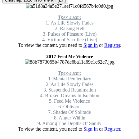
Спойлер:
2016 In for the Kill [EP]
Трек-лист:
1. As Life Slowly Fades
2. Raising Hell
3. Pulses of Pleasure (Live)
4. Victim of Sacrifice (Live)
To view the content, you need to
Sign In
or
Register
.
2017 Feed Me Violence
Трек-лист:
1. Mental Penitentiary
2. As Life Slowly Fades
3. Suspended Reanimation
4. Broken Dreams In Isolation
5. Feed Me Violence
6. Oblivion
7. Shades Of Solitude
8. Anger Within
9. Among The Depths Of Sanity
To view the content, you need to
Sign In
or
Register
.