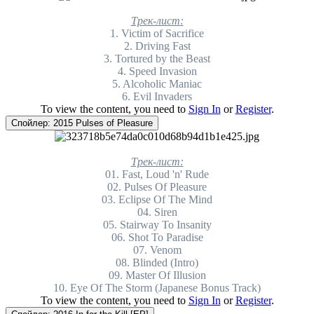
Трек-лист:
1. Victim of Sacrifice
2. Driving Fast
3. Tortured by the Beast
4. Speed Invasion
5. Alcoholic Maniac
6. Evil Invaders
To view the content, you need to
Sign In
or
Register
.
Спойлер:
2015 Pulses of Pleasure
Трек-лист:
01. Fast, Loud 'n' Rude
02. Pulses Of Pleasure
03. Eclipse Of The Mind
04. Siren
05. Stairway To Insanity
06. Shot To Paradise
07. Venom
08. Blinded (Intro)
09. Master Of Illusion
10. Eye Of The Storm (Japanese Bonus Track)
To view the content, you need to
Sign In
or
Register
.