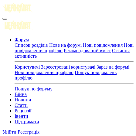
Форум
Список розділів
Нове на форумі
Нові повідомлення
Нові
повідомлення профілю
Рекомендований вміст
Остання
активність
Користувачі
Зареєстровані користувачі
Зараз на форумі
Нові повідомлення профілю
Пошук повідомлень
профілю
Пошук по форуму
Війна
Новини
Статті
Рецензії
Івенти
Підтримати
Увійти
Реєстрація