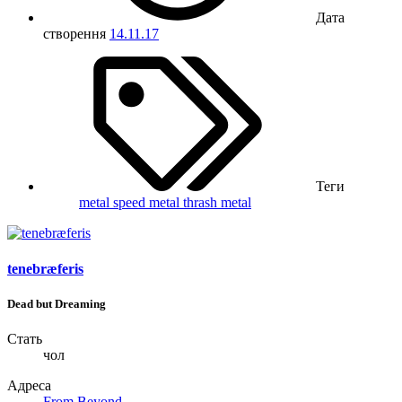
Дата
створення
14.11.17
Теги
metal
speed metal
thrash metal
tenebræferis
Dead but Dreaming
Стать
чол
Адреса
From Beyond