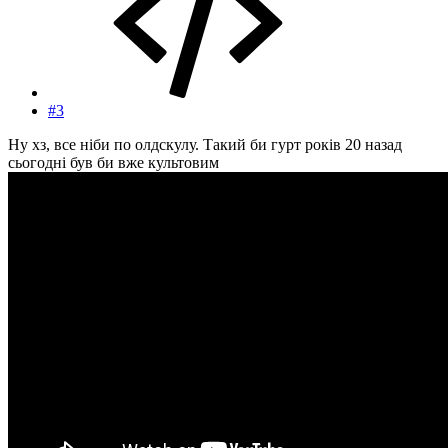
#3
Ну хз, все ніби по олдскулу. Такий би гурт років 20 назад
сьогодні був би вже культовим