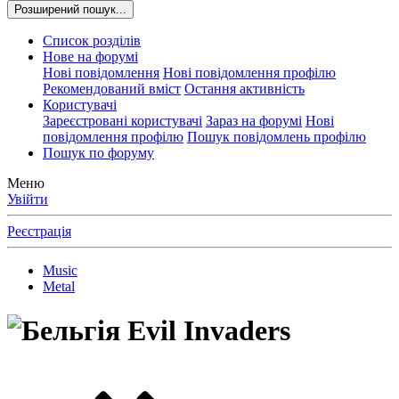
Розширений пошук...
Список розділів
Нове на форумі
Нові повідомлення
Нові повідомлення профілю
Рекомендований вміст
Остання активність
Користувачі
Зареєстровані користувачі
Зараз на форумі
Нові
повідомлення профілю
Пошук повідомлень профілю
Пошук по форуму
Меню
Увійти
Реєстрація
Music
Metal
Evil Invaders