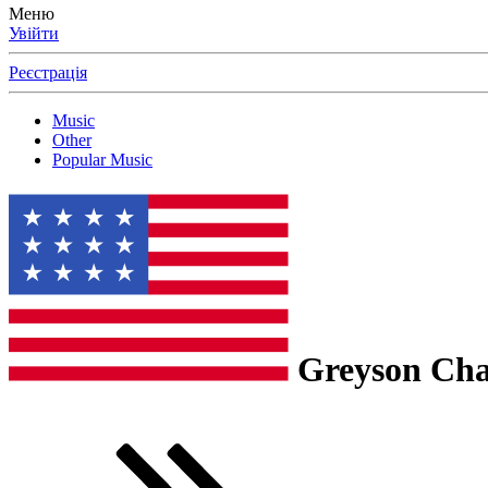
Меню
Увійти
Реєстрація
Music
Other
Popular Music
Greyson Ch