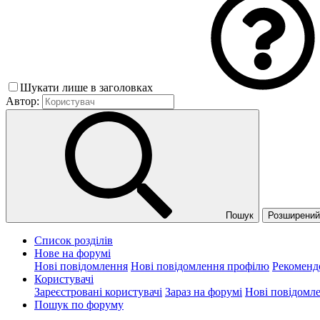
Шукати лише в заголовках
Автор:
Пошук
Розширений 
Список розділів
Нове на форумі
Нові повідомлення
Нові повідомлення профілю
Рекоменд
Користувачі
Зареєстровані користувачі
Зараз на форумі
Нові повідомл
Пошук по форуму