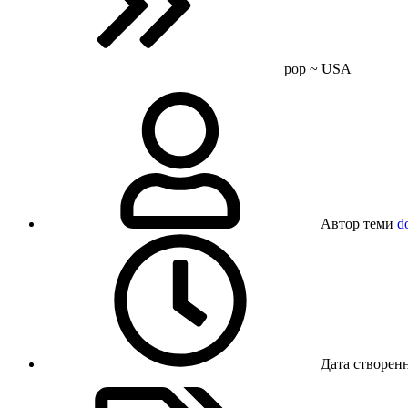
pop ~ USA
Автор теми
d
Дата створен