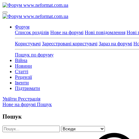
Форум
Список розділів
Нове на форумі
Нові повідомлення
Нові 
Користувачі
Зареєстровані користувачі
Зараз на форумі
Но
Пошук по форуму
Війна
Новини
Статті
Рецензії
Івенти
Підтримати
Увійти
Реєстрація
Нове на форумі
Пошук
Пошук