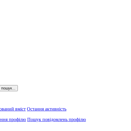
пошук...
ований вміст
Остання активність
ення профілю
Пошук повідомлень профілю