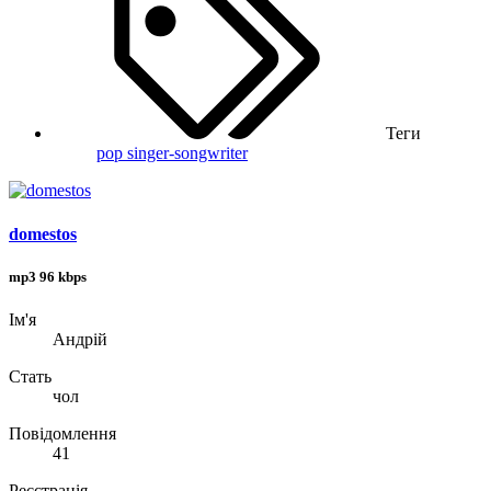
Теги
pop
singer-songwriter
domestos
mp3 96 kbps
Ім'я
Андрій
Стать
чол
Повідомлення
41
Реєстрація