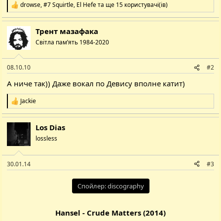
drowse
,
#7 Squirtle
,
El Hefe
та ще 15 користувачі(ів)
Р
е
а
Трент мазафака
к
ц
Світла пам’ять 1984-2020
і
ї
:
08.10.10
#2
А ниче так)) Даже вокал по Девису вполне катит)
Jackie
Р
е
а
Los Dias
к
ц
lossless
і
ї
:
30.01.14
#3
Спойлер:
discography
Hansel - Crude Matters (2014)