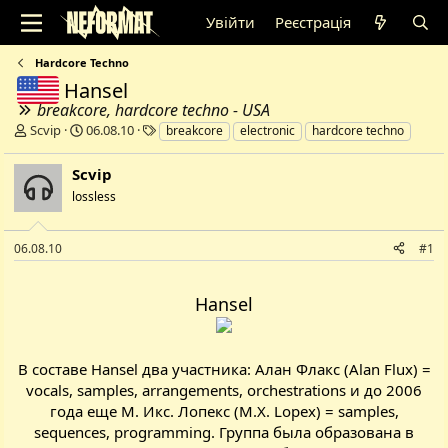
Увійти
Реєстрація
Hardcore Techno
Hansel
breakcore, hardcore techno - USA
А
Д
Т
Scvip
06.08.10
breakcore
electronic
hardcore techno
в
а
е
т
т
г
Scvip
о
а
и
lossless
р
с
т
т
е
в
06.08.10
#1
м
о
и
р
е
Hansel
н
н
я
В составе Hansel два участника: Алан Флакс (Alan Flux) =
vocals, samples, arrangements, orchestrations и до 2006
года еще М. Икс. Лопекс (M.X. Lopex) = samples,
sequences, programming. Группа была образована в