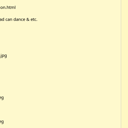
ion.html
ead can dance & etc.