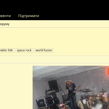
Івенти
Підтримати
форуму
delic folk
space rock
world fusion