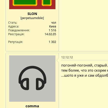
SLON
[perpetuumobile]
Стать
чол
Адреса
Киев
Повідомлення
1 516
Реєстрація
14.02.05
Репутація
1 302
12.12.12
погоняй-погоняй, старый
тем более, что это скоре
...шото я уже и сам обдол
comma