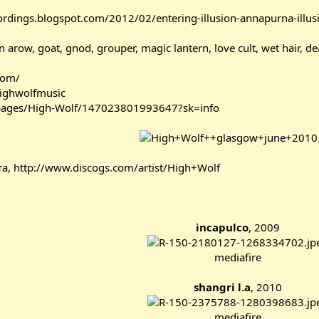
cordings.blogspot.com/2012/02/entering-illusion-annapurna-illus
un arow, goat, gnod, grouper, magic lantern, love cult, wet hair, d
com/
ighwolfmusic
pages/High-Wolf/147023801993647?sk=info
та,
http://www.discogs.com/artist/High+Wolf
incapulco
, 2009
mediafire
shangri l.a
, 2010
mediafire