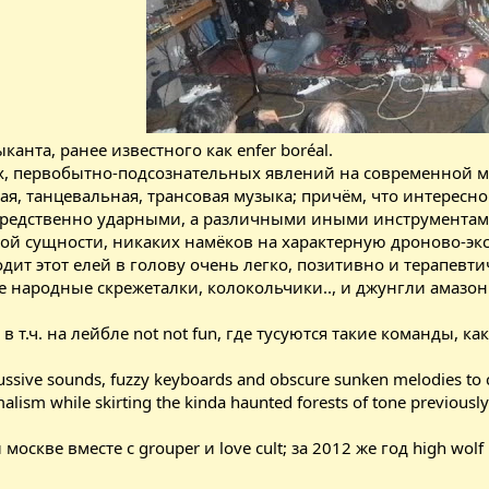
анта, ранее известного как enfer boréal.
, первобытно-подсознательных явлений на современной м
я, танцевальная, трансовая музыка; причём, что интересн
средственно ударными, а различными иными инструментам
ой сущности, никаких намёков на характерную дроново-экс
одит этот елей в голову очень легко, позитивно и терапевти
е народные скрежеталки, колокольчики.., и джунгли амазон
т.ч. на лейбле not not fun, где тусуются такие команды, как 
ussive sounds, fuzzy keyboards and obscure sunken melodies to cr
alism while skirting the kinda haunted forests of tone previousl
москве вместе с grouper и love cult; за 2012 же год high wol