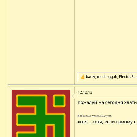
baozi
,
meshuggah
,
ElectricEc
Р
е
а
12.12.12
к
ц
пожалуй на сегодня хвати
і
ї
:
Добавлено через 2 минуты
хотя... хотя, если самом