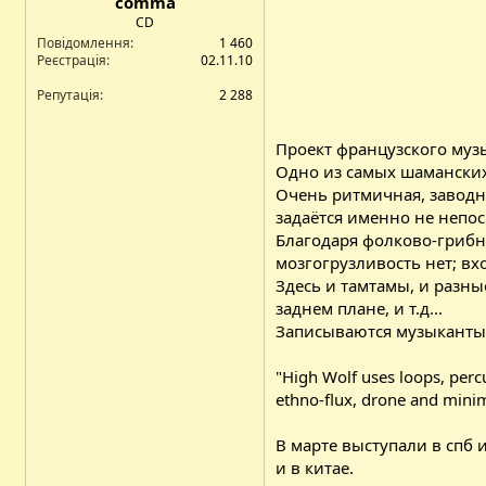
comma
CD
Повідомлення
1 460
Реєстрація
02.11.10
Репутація
2 288
Проект французского музык
Одно из самых шаманских
Очень ритмичная, заводна
задаётся именно не непо
Благодаря фолково-грибн
мозгогрузливость нет; вх
Здесь и тамтамы, и разны
заднем плане, и т.д...
Записываются музыканты в 
"High Wolf uses loops, perc
ethno-flux, drone and minim
В марте выступали в спб и 
и в китае.