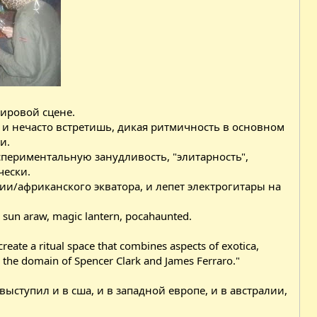
ировой сцене.
о и нечасто встретишь, дикая ритмичность в основном
и.
периментальную занудливость, "элитарность",
чески.
ии/африканского экватора, и лепет электрогитары на
sun araw, magic lantern, pocahaunted.
eate a ritual space that combines aspects of exotica,
y the domain of Spencer Clark and James Ferraro."
f выступил и в сша, и в западной европе, и в австралии,