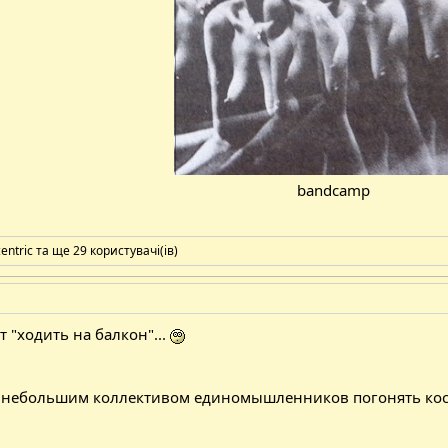
bandcamp
centric
та ще 29 користувачі(ів)
т "ходить на балкон"...
у с небольшим коллективом единомышленников погонять косм