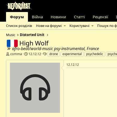
Форум
Війна
Новини
Статті
Рецензії
Список розділів
Нове на форумі
Користувачі
Пошук по 
Music
Distorted Unit
High Wolf
afro-beat/world-music psy-instrumental, France
А
Д
Т
comma
12.12.12
drone
experimental
psychedelic
psyche
в
а
е
т
т
г
12.12.12
о
а
и
р
с
т
т
е
в
м
о
и
р
е
н
н
я