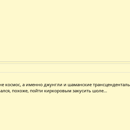
.
е не космос, а именно джунгли и шаманские трансцендентал
бался, похоже, пойти киркоровым закусить шоле...