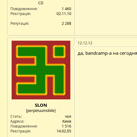
CD
Повідомлення
1 460
Реєстрація
02.11.10
Репутація
2 288
12.12.12
да, bandcamp-а на сегодн
SLON
[perpetuumobile]
Стать
чол
Адреса
Киев
Повідомлення
1 516
Реєстрація
14.02.05