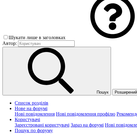
Шукати лише в заголовках
Автор:
Пошук
Розширений 
Список розділів
Нове на форумі
Нові повідомлення
Нові повідомлення профілю
Рекоменд
Користувачі
Зареєстровані користувачі
Зараз на форумі
Нові повідомл
Пошук по форуму