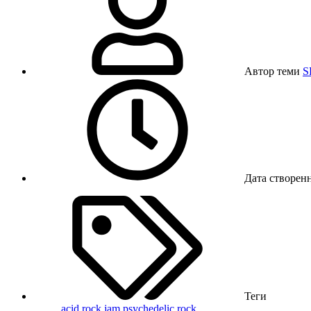
Автор теми
S
Дата створен
Теги
acid rock
jam
psychedelic rock