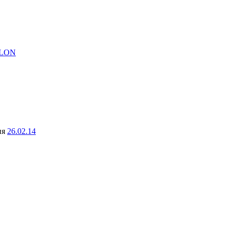
LON
ня
26.02.14