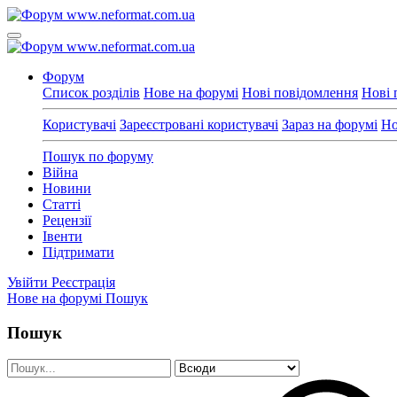
Форум
Список розділів
Нове на форумі
Нові повідомлення
Нові 
Користувачі
Зареєстровані користувачі
Зараз на форумі
Но
Пошук по форуму
Війна
Новини
Статті
Рецензії
Івенти
Підтримати
Увійти
Реєстрація
Нове на форумі
Пошук
Пошук