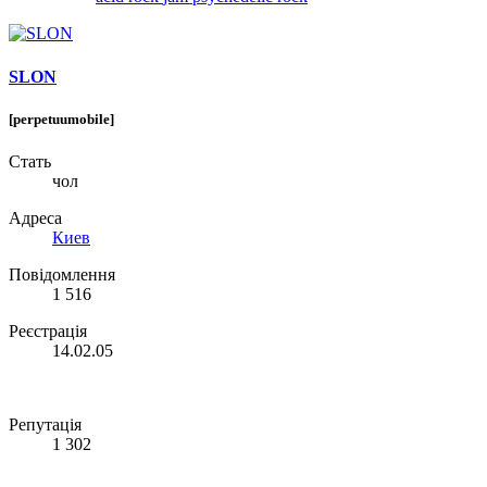
SLON
[perpetuumobile]
Стать
чол
Адреса
Киев
Повідомлення
1 516
Реєстрація
14.02.05
Репутація
1 302