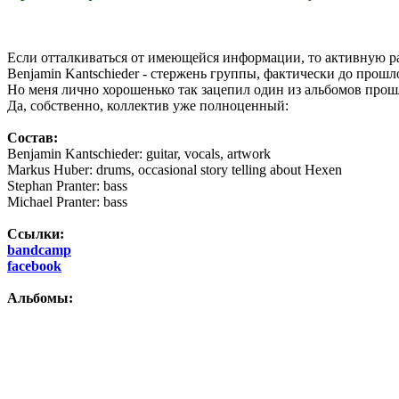
Если отталкиваться от имеющейся информации, то активную раб
Benjamin Kantschieder - стержень группы, фактически до прош
Но меня лично хорошенько так зацепил один из альбомов прошл
Да, собственно, коллектив уже полноценный:
Состав:
Benjamin Kantschieder: guitar, vocals, artwork
Markus Huber: drums, occasional story telling about Hexen
Stephan Pranter: bass
Michael Pranter: bass
Ссылки:
bandcamp
facebook
Альбомы: