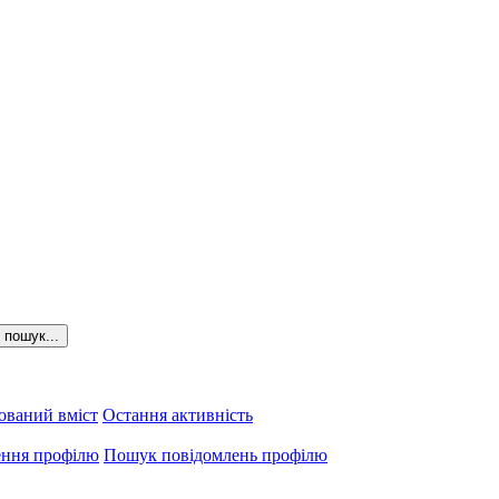
пошук...
ований вміст
Остання активність
ення профілю
Пошук повідомлень профілю