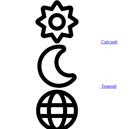
Світлий
Темний