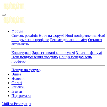
Форум
Список розділів
Нове на форумі
Нові повідомлення
Нові
повідомлення профілю
Рекомендований вміст
Остання
активність
Користувачі
Зареєстровані користувачі
Зараз на форумі
Нові повідомлення профілю
Пошук повідомлень
профілю
Пошук по форуму
Війна
Новини
Статті
Рецензії
Івенти
Підтримати
Увійти
Реєстрація