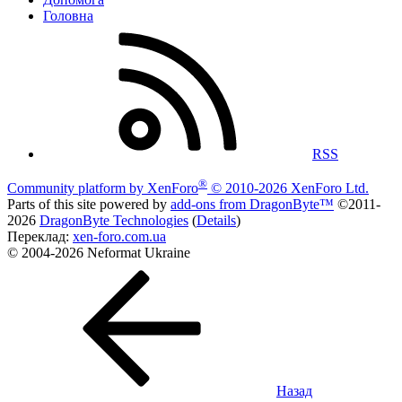
Головна
RSS
®
Community platform by XenForo
© 2010-2026 XenForo Ltd.
Parts of this site powered by
add-ons from DragonByte™
©2011-
2026
DragonByte Technologies
(
Details
)
Переклад:
xen-foro.com.ua
© 2004-2026 Neformat Ukraine
Назад