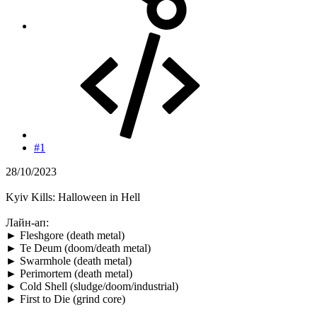
#1
28/10/2023
Kyiv Kills: Halloween in Hell
Лайн-ап:
► Fleshgore (death metal)
► Te Deum (doom/death metal)
► Swarmhole (death metal)
► Perimortem (death metal)
► Cold Shell (sludge/doom/industrial)
► First to Die (grind core)