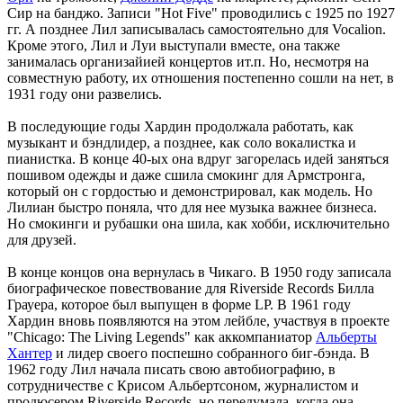
Сир на банджо. Записи "Hot Five" проводились с 1925 по 1927
гг. А позднее Лил записывалась самостоятельно для Vocalion.
Кроме этого, Лил и Луи выступали вместе, она также
занималась организайией концертов ит.п. Но, несмотря на
совместную работу, их отношения постепенно сошли на нет, в
1931 году они развелись.
В последующие годы Хардин продолжала работать, как
музыкант и бэндлидер, а позднее, как соло вокалистка и
пианистка. В конце 40-ых она вдруг загорелась идей заняться
пошивом одежды и даже сшила смокинг для Армстронга,
который он с гордостью и демонстрировал, как модель. Но
Лилиан быстро поняла, что для нее музыка важнее бизнеса.
Но смокинги и рубашки она шила, как хобби, исключительно
для друзей.
В конце концов она вернулась в Чикаго. В 1950 году записала
биографическое повествование для Riverside Records Билла
Грауера, которое был выпущен в форме LP. В 1961 году
Хардин вновь появляются на этом лейбле, участвуя в проекте
"Chicago: The Living Legends" как аккомпаниатор
Альберты
Хантер
и лидер своего поспешно собранного биг-бэнда. В
1962 году Лил начала писать свою автобиографию, в
сотрудничестве с Крисом Альбертсоном, журналистом и
продюсером Riverside Records, но передумала, когда она