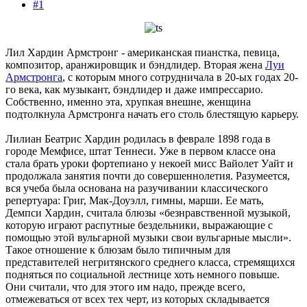
#1
Лил Хардин Армстронг - американская пианстка, певица,
композитор, аранжировщик и бэндлидер. Вторая жена
Луи
Армстронга
, с которым много сотрудничала в 20-ых годах 20-
го века, как музыкант, бэндлидер и даже импрессарио.
Собственно, именно эта, хрупкая внешне, женщина
подтолкнула Армстронга начать его столь блестящую карьеру.
Лилиан Беатрис Хардин родилась в феврале 1898 года в
городе Мемфисе, штат Теннеси. Уже в первом классе она
стала брать уроки фортепиано у некоей мисс Вайолет Уайт и
продолжала занятия почти до совершеннолетия. Разумеется,
вся учеба была основана на разучивании классического
репертуара: Григ, Мак-Доуэлл, гимны, марши. Ее мать,
Демпси Хардин, считала блюзы «безнравственной музыкой,
которую играют распутные бездельники, выражающие с
помощью этой вульгарной музыки свои вульгарные мысли».
Такое отношение к блюзам было типичным для
представителей негритянского среднего класса, стремящихся
подняться по социальной лестнице хоть немного повыше.
Они считали, что для этого им надо, прежде всего,
отмежеваться от всех тех черт, из которых складывается