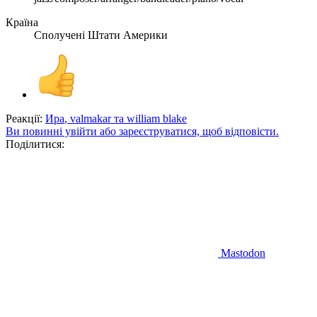
Країна
Сполучені Штати Америки
Реакції:
Ира
,
valmakar
та
william blake
Ви повинні увійти або зареєструватися, щоб відповісти.
Поділитися:
Mastodon