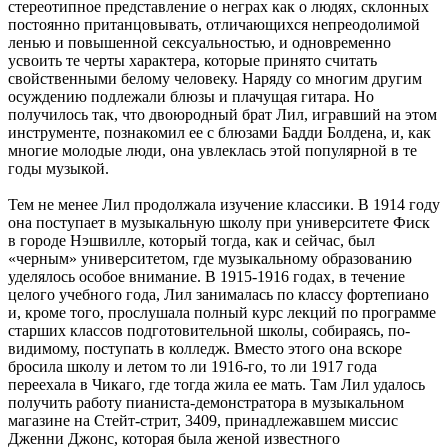
стереотипное представление о неграх как о людях, склонных
постоянно пританцовывать, отличающихся непреодолимой
ленью и повышенной сексуальностью, и одновременно
усвоить те черты характера, которые принято считать
свойственными белому человеку. Наряду со многим другим
осуждению подлежали блюзы и плачущая гитара. Но
получилось так, что двоюродный брат Лил, игравший на этом
инструменте, познакомил ее с блюзами Бадди Болдена, и, как
многие молодые люди, она увлеклась этой популярной в те
годы музыкой.
Тем не менее Лил продолжала изучение классики. В 1914 году
она поступает в музыкальную школу при университете Фиск
в городе Нэшвилле, который тогда, как и сейчас, был
«черным» университетом, где музыкальному образованию
уделялось особое внимание. В 1915-1916 годах, в течение
целого учебного года, Лил занималась по классу фортепиано
и, кроме того, прослушала полный курс лекций по программе
старших классов подготовительной школы, собираясь, по-
видимому, поступать в колледж. Вместо этого она вскоре
бросила школу и летом то ли 1916-го, то ли 1917 года
переехала в Чикаго, где тогда жила ее мать. Там Лил удалось
получить работу пианиста-демонстратора в музыкальном
магазине на Стейт-стрит, 3409, принадлежавшем миссис
Дженни Джонс, которая была женой известного