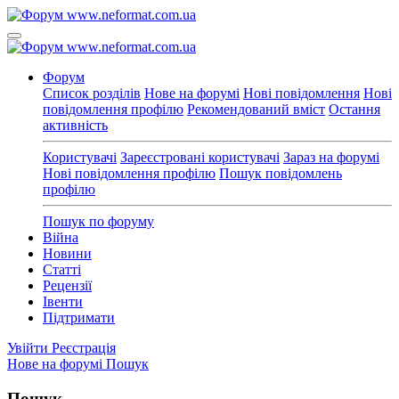
Форум
Список розділів
Нове на форумі
Нові повідомлення
Нові
повідомлення профілю
Рекомендований вміст
Остання
активність
Користувачі
Зареєстровані користувачі
Зараз на форумі
Нові повідомлення профілю
Пошук повідомлень
профілю
Пошук по форуму
Війна
Новини
Статті
Рецензії
Івенти
Підтримати
Увійти
Реєстрація
Нове на форумі
Пошук
Пошук