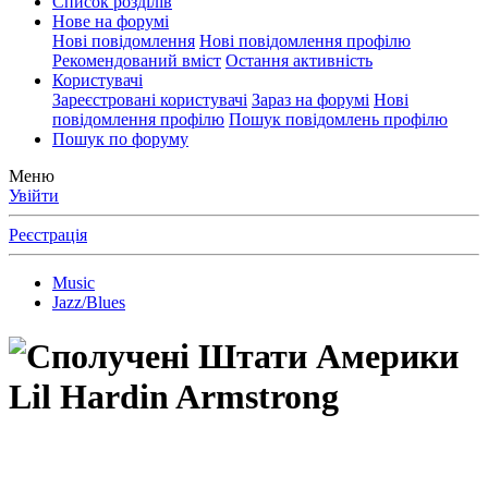
Список розділів
Нове на форумі
Нові повідомлення
Нові повідомлення профілю
Рекомендований вміст
Остання активність
Користувачі
Зареєстровані користувачі
Зараз на форумі
Нові
повідомлення профілю
Пошук повідомлень профілю
Пошук по форуму
Меню
Увійти
Реєстрація
Music
Jazz/Blues
Lil Hardin Armstrong