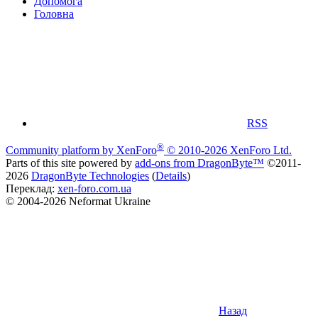
Дoпoмoга
Головна
RSS
®
Community platform by XenForo
© 2010-2026 XenForo Ltd.
Parts of this site powered by
add-ons from DragonByte™
©2011-
2026
DragonByte Technologies
(
Details
)
Переклад:
xen-foro.com.ua
© 2004-2026 Neformat Ukraine
Назад