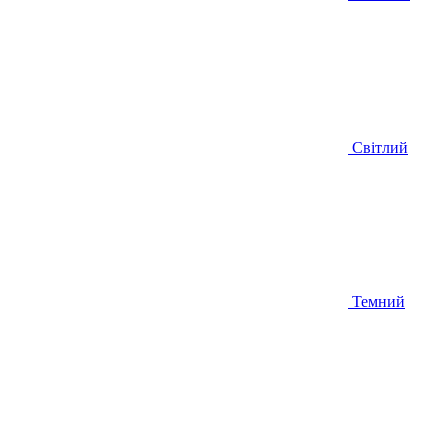
Світлий
Темний