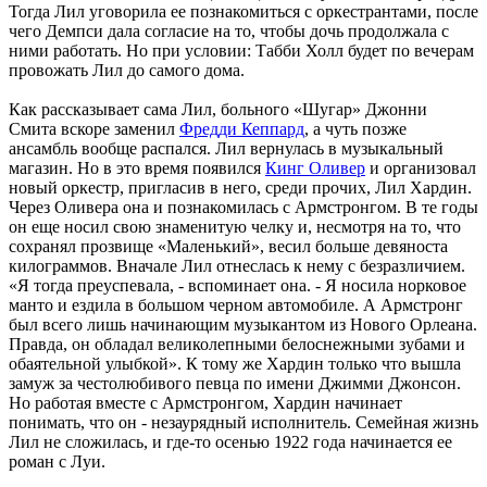
Тогда Лил уговорила ее познакомиться с оркестрантами, после
чего Демпси дала согласие на то, чтобы дочь продолжала с
ними работать. Но при условии: Табби Холл будет по вечерам
провожать Лил до самого дома.
Как рассказывает сама Лил, больного «Шугар» Джонни
Смита вскоре заменил
Фредди Кеппард
, а чуть позже
ансамбль вообще распался. Лил вернулась в музыкальный
магазин. Но в это время появился
Кинг Оливер
и организовал
новый оркестр, пригласив в него, среди прочих, Лил Хардин.
Через Оливера она и познакомилась с Армстронгом. В те годы
он еще носил свою знаменитую челку и, несмотря на то, что
сохранял прозвище «Маленький», весил больше девяноста
килограммов. Вначале Лил отнеслась к нему с безразличием.
«Я тогда преуспевала, - вспоминает она. - Я носила норковое
манто и ездила в большом черном автомобиле. А Армстронг
был всего лишь начинающим музыкантом из Нового Орлеана.
Правда, он обладал великолепными белоснежными зубами и
обаятельной улыбкой». К тому же Хардин только что вышла
замуж за честолюбивого певца по имени Джимми Джонсон.
Но работая вместе с Армстронгом, Хардин начинает
понимать, что он - незаурядный исполнитель. Семейная жизнь
Лил не сложилась, и где-то осенью 1922 года начинается ее
роман с Луи.