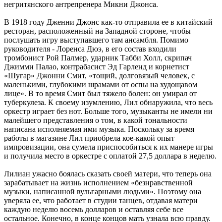
негритянского антрепренера Микни Джонса.
В 1918 году Дженни Джонс как-то отправила ее в китайский
ресторан, расположенный на Западной стороне, чтобы
послушать игру выступавшего там ансамбля. Помимо
руководителя - Лоренса Дюэ, в его состав входили
тромбонист Рой Палмер, ударник Табби Холл, скрипач
Джимми Палао, контрабасист Эд Гарленд и корнетист
«Шугар» Джонни Смит, «тощий, долговязый человек, с
маленькими, глубокими шрамами от оспы на худощавом
лице». В то время Смит был тяжело болен: он умирал от
туберкулеза. К своему изумлению, Лил обнаружила, что весь
оркестр играет без нот. Больше того, музыканты не имели ни
малейшего представления о том, в какой тональности
написана исполняемая ими музыка. Поскольку за время
работы в магазине Лил приобрела кое-какой опыт
импровизации, она сумела приспособиться к их манере игры
и получила место в оркестре с оплатой 27,5 доллара в неделю.
Лилиан ужасно боялась сказать своей матери, что теперь она
зарабатывает на жизнь исполнением «безнравственной
музыки, написанной вульгарными людьми». Поэтому она
уверяла ее, что работает в студии танцев, отдавая матери
каждую неделю восемь долларов и оставляя себе все
остальное. Конечно, в конце концов мать узнала всю правду.