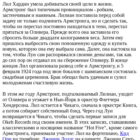
Лил Хардин умела добиваться своей цели в жизни.
Армстронг был типичным провинциалом - робким,
застенчивым и наивным. Лилиан поставила перед собой
задачу не только подчинить Армстронга, но и сделать так,
чтобы он перестал постоянно находиться в тени, перестал
прятаться за Оливера. Прежде всего она заставила его
сбросить больше двадцати килограммов веса. Затем ему
пришлось выбросить свою поношенную одежду и купить
новую, которую она ему выбрала сама. Далее, она настояла на
том, чтобы Луи сам распоряжался своими деньгами, так как
до сих пор он отдавал их на сбережение Оливеру. В конце
концов Лил организовала развод себе и Армстронгу, и 5
февраля 1924 года под звон бокалов с шампанским состоялась
свадебная церемония. Брак обещал быть удачным и сулил
молодоженам счастливую жизнь.
В этом же году Армстронг, подталкиваемый Лилиан, уходит
от Оливера и уезжает в Нью-Йорк в оркестр Флетчера
Хендерсона. Лил остается в Чикаго, сначала в оркестре Кинга,
а потом собирает собственный бэнд. Через год Луи
возвращается в Чикаго, чтобы сделать первые записи для
Okeh Records под своим именем. В этих записях, ставшивими
классическими и носящими название "Hot Five", кроме самого
Армстронга, принимали участие: Лил на фортепиано,
Кид
Ори
на тромбоне,
Джонни Доддс
на кларнете, Джонни Сент-