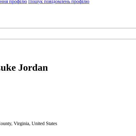
ення профілю
Пошук повідомлень профілю
uke Jordan
unty, Virginia, United States