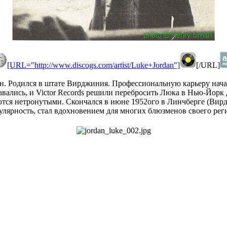
[URL="http://www.discogs.com/artist/Luke+Jordan"]
[/URL]
Родился в штате Вирджиния. Профессиональную карьеру начал в 
авались, и Victor Records решили перебросить Люка в Нью-Йорк 
ются нетронутыми. Скончался в июне 1952ого в Линчберге (Вирдж
ярность, стал вдохновением для многих блюзменов своего регио