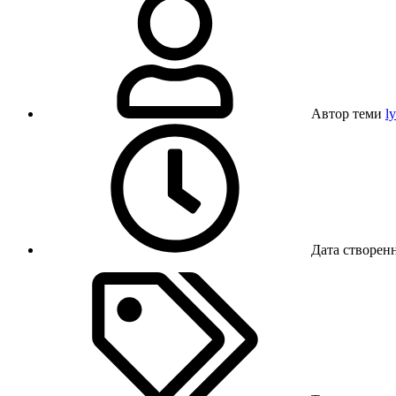
Автор теми
l
Дата створен