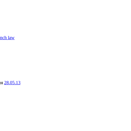
ynch law
ня
28.05.13