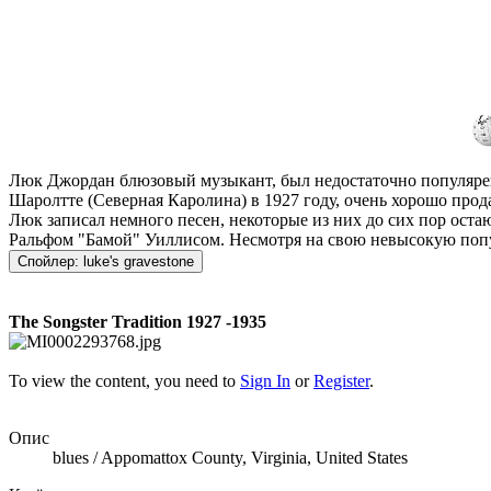
Люк Джордан блюзовый музыкант, был недостаточно популярен. 
Шаролтте (Северная Каролина) в 1927 году, очень хорошо прод
Люк записал немного песен, некоторые из них до сих пор оста
Ральфом "Бамой" Уиллисом. Несмотря на свою невысокую попул
Спойлер:
luke's gravestone
The Songster Tradition 1927 -1935
To view the content, you need to
Sign In
or
Register
.
Опис
blues / Appomattox County, Virginia, United States