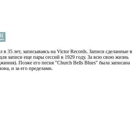
35 лет, записываясь на Victor Records. Записи сделанные в
для записи еще пары сессий в 1929 году. За всю свою жизнь
иния). Позже его песня "Church Bells Blues" была записана
на, и за его пределами.