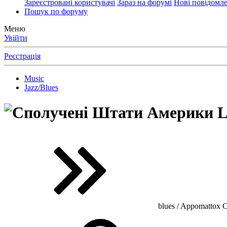
Зареєстровані користувачі
Зараз на форумі
Нові повідомл
Пошук по форуму
Меню
Увійти
Реєстрація
Music
Jazz/Blues
L
blues / Appomattox Co