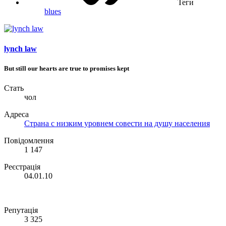
Теги
blues
lynch law
But still our hearts are true to promises kept
Стать
чол
Адреса
Страна с низким уровнем совести на душу населения
Повідомлення
1 147
Реєстрація
04.01.10
Репутація
3 325