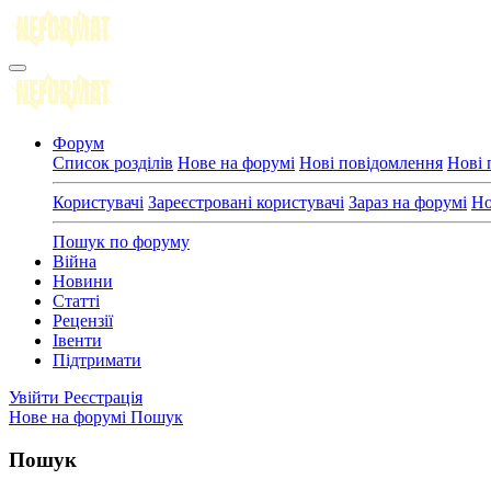
Форум
Список розділів
Нове на форумі
Нові повідомлення
Нові 
Користувачі
Зареєстровані користувачі
Зараз на форумі
Но
Пошук по форуму
Війна
Новини
Статті
Рецензії
Івенти
Підтримати
Увійти
Реєстрація
Нове на форумі
Пошук
Пошук