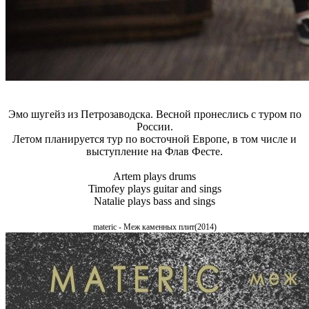
Эмо шугейз из Петрозаводска. Весной пронеслись с туром по
России.
Летом планируется тур по восточной Европе, в том числе и
выступление на Флав Фесте.
Artem plays drums
Timofey plays guitar and sings
Natalie plays bass and sings
materic - Mеж каменных плит(2014)