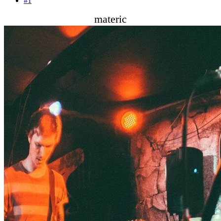
#1
materic