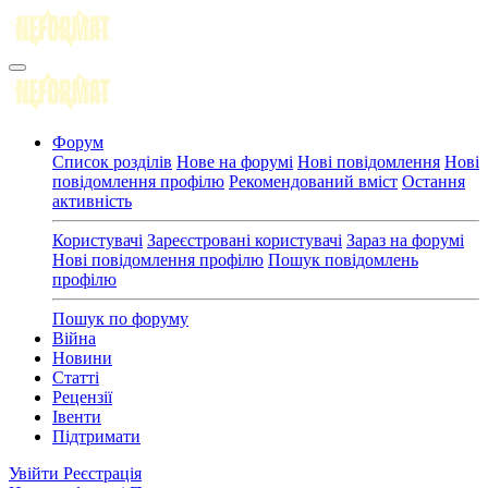
Форум
Список розділів
Нове на форумі
Нові повідомлення
Нові
повідомлення профілю
Рекомендований вміст
Остання
активність
Користувачі
Зареєстровані користувачі
Зараз на форумі
Нові повідомлення профілю
Пошук повідомлень
профілю
Пошук по форуму
Війна
Новини
Статті
Рецензії
Івенти
Підтримати
Увійти
Реєстрація