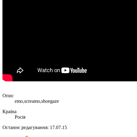
Опис
emo,screamo,shoegaze
Країна
Росія
Останнє редагування:
17.07.15