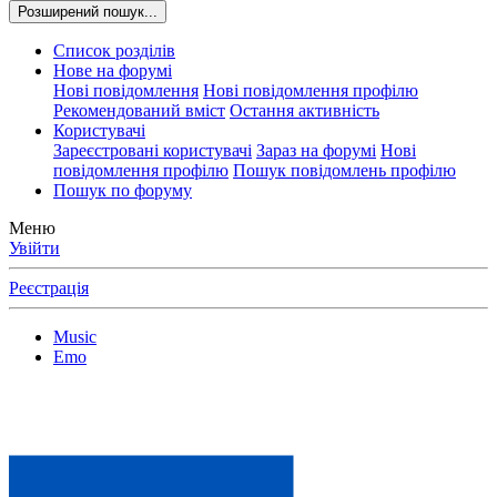
Розширений пошук...
Список розділів
Нове на форумі
Нові повідомлення
Нові повідомлення профілю
Рекомендований вміст
Остання активність
Користувачі
Зареєстровані користувачі
Зараз на форумі
Нові
повідомлення профілю
Пошук повідомлень профілю
Пошук по форуму
Меню
Увійти
Реєстрація
Music
Emo