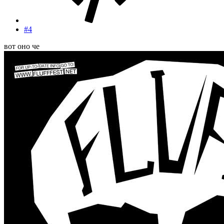
#4
вот оно че