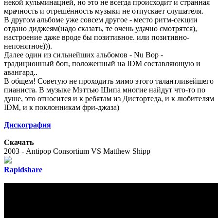
некой кульминацией, но это не всегда происходит и странная
мрачность и отрешённость музыки не отпускает слушателя.
В другом альбоме уже совсем другое - место ритм-секции
отдано диджеям(надо сказать, те очень удачно смотрятся),
настроение даже вроде бы позитивное. или позитивно-
непонятное))).
Далее один из сильнейших альбомов - Nu Bop -
традиционный боп, положенный на IDM составляющую и
авангард..
В общем! Советую не проходить мимо этого талантливейшего
пианиста. В музыке Мэттью Шипа многие найдут что-то по
душе, это относится и к ребятам из Дистортеда, и к любителям
IDM, и к поклонникам фри-джаза)
Дискография
Скачать
2003 - Antipop Consortium VS Matthew Shipp
Rapidshare