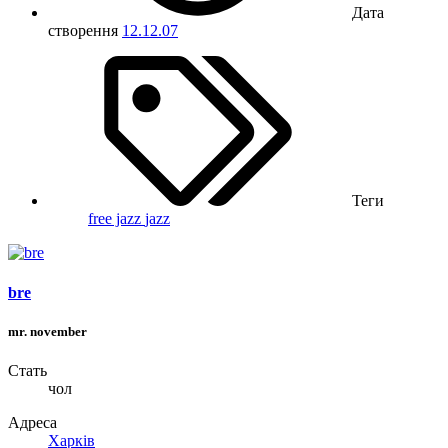
Дата
створення
12.12.07
Теги
free jazz
jazz
bre
mr. november
Стать
чол
Адреса
Харків