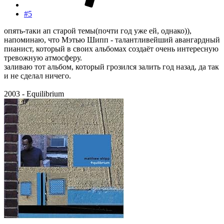
#5
опять-таки ап старой темы(почти год уже ей, однако)),
напоминаю, что Мэтью Шипп - талантливейший авангардный
пианист, который в своих альбомах создаёт очень интересную
тревожную атмосферу.
заливаю тот альбом, который грозился залить год назад, да так
и не сделал ничего.
2003 - Equilibrium