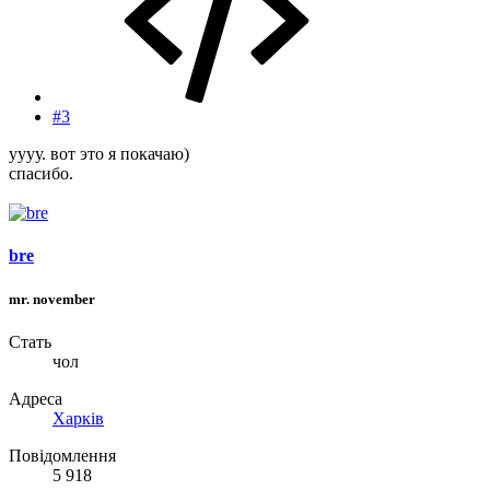
#3
уууу. вот это я покачаю)
спасибо.
bre
mr. november
Стать
чол
Адреса
Харків
Повідомлення
5 918