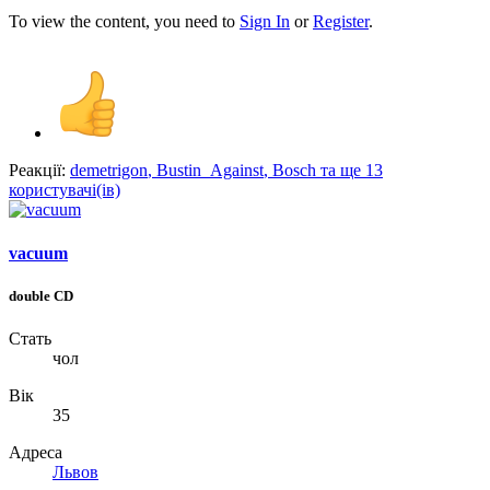
To view the content, you need to
Sign In
or
Register
.
Реакції:
demetrigon
,
Bustin_Against
,
Bosch
та ще 13
користувачі(ів)
vacuum
double CD
Стать
чол
Вік
35
Адреса
Львов