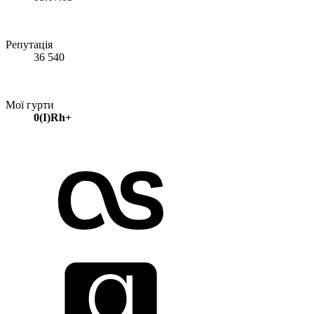
Репутація
36 540
Мої гурти
0(I)Rh+