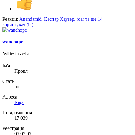
Реакції:
Anandamid
,
Каспар Хаузер
,
roar
та ще 14
користувачі(ів)
wanchope
Nvllivs in verba
Ім'я
Прокл
Стать
чол
Адреса
Rīga
Повідомлення
17 039
Реєстрація
05.07.05