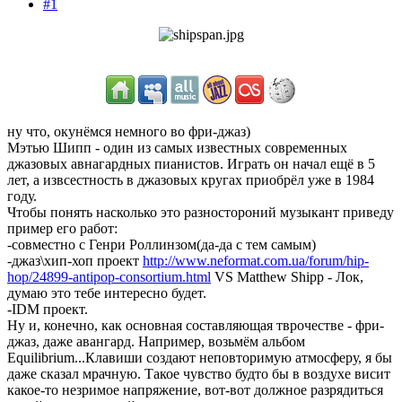
#1
ну что, окунёмся немного во фри-джаз)
Мэтью Шипп - один из самых известных современных
джазовых авнагардных пианистов. Играть он начал ещё в 5
лет, а извсестность в джазовых кругах приобрёл уже в 1984
году.
Чтобы понять насколько это разностороний музыкант приведу
пример его работ:
-совместно с Генри Роллинзом(да-да с тем самым)
-джаз\хип-хоп проект
http://www.neformat.com.ua/forum/hip-
hop/24899-antipop-consortium.html
VS Matthew Shipp - Лок,
думаю это тебе интересно будет.
-IDM проект.
Ну и, конечно, как основная составляющая тврочестве - фри-
джаз, даже авангард. Например, возьмём альбом
Equilibrium...Клавиши создают неповторимую атмосферу, я бы
даже сказал мрачную. Такое чувство будто бы в воздухе висит
какое-то незримое напряжение, вот-вот должное разрядиться