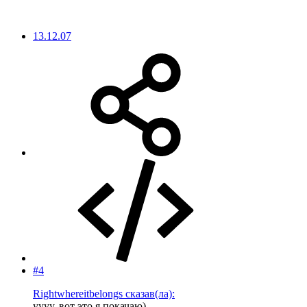
13.12.07
#4
Rightwhereitbelongs сказав(ла):
уууу. вот это я покачаю)