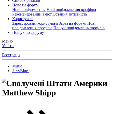
Список розділів
Нове на форумі
Нові повідомлення
Нові повідомлення профілю
Рекомендований вміст
Остання активність
Користувачі
Зареєстровані користувачі
Зараз на форумі
Нові
повідомлення профілю
Пошук повідомлень профілю
Пошук по форуму
Меню
Увійти
Реєстрація
Music
Jazz/Blues
Matthew Shipp