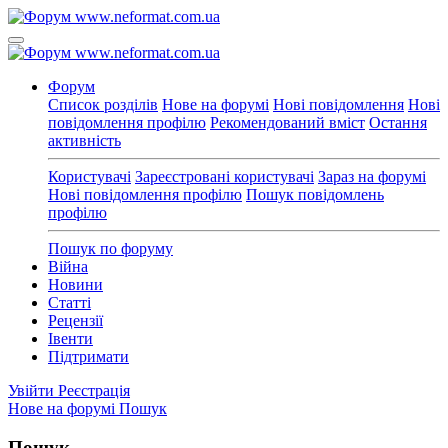
Форум
Список розділів
Нове на форумі
Нові повідомлення
Нові
повідомлення профілю
Рекомендований вміст
Остання
активність
Користувачі
Зареєстровані користувачі
Зараз на форумі
Нові повідомлення профілю
Пошук повідомлень
профілю
Пошук по форуму
Війна
Новини
Статті
Рецензії
Івенти
Підтримати
Увійти
Реєстрація
Нове на форумі
Пошук
Пошук