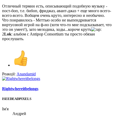
Отличный термин есть, описывающий подобную музыку -
пост-боп, т.е. бибоп, фриджаз, авант-джаз + еще много всего-
всего-всего. Вобщем очень круто, интересно и необычно.
Что понравилось - Меттью особо не выпендривается
виртуозной игрой на ф-но (хотя что-то мне подсказывает, что
это он умеет!), зато мелодика, ходы...короче крутъ
2
Lok
: альбом с Antipop Consortium ты просто обязан
прослушать.
Реакції:
Anandamid
Rightwhereitbelongs
ISEEDEADPIXELS
Ім'я
Андрей