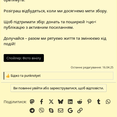
Розіграш відбудеться, коли ми досягнемо мети збору.
Щоб підтримати збір: донать та поширюй >
цю
<
публікацію з активним посиланням.
Долучайся – разом ми рятуємо життя та змінюємо хід
подій!
Спойлер:
Фото вінілу
Останнє редагування:
16.04.25
Біджо
та
punknotyet
Р
е
а
Ви повинні увійти або зареєструватися, щоб відповісти.
к
ц
і
Mastodon
Facebook
X (Twitter)
Bluesky
LinkedIn
Reddit
Pinterest
Tumblr
Wh
Поділитися:
ї
:
Telegram
Viber
Skype
E-mail
Google
Посилання