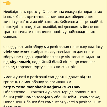
Необхідність проєкту: Оперативна евакуація поранених
із поля бою є критично важливою для збереження
життів українських військових. Кейсеваки — це надійні,
прохідні та швидкі автомобілі, які дозволять безпечно
транспортувати поранених навіть у найскладніших
умовах.
Серед учасників збору ми розіграємо новеньку платівку
Vivienne Mort
“Вибране”, яку спеціально для цього
збору нам надав
@punkbooster
. Це лімітоване видання
від
AbyShoMzk
, подвійний білий вініл, що охоплює
період творчості гурту з 2013 по 2021 рік.
Умови участі в розіграші стандартні: донат від 100
гривень на монобанку за посиланням
https://send.monobank.ua/jar/4kzBVFE8oS
.
Обов'язково — контакти у коментарі до поповнення
банки (твій номер телефону або нікнейм + соцмережа).
Поповнення банки без коментаря участі в розіграші не
братимуть.