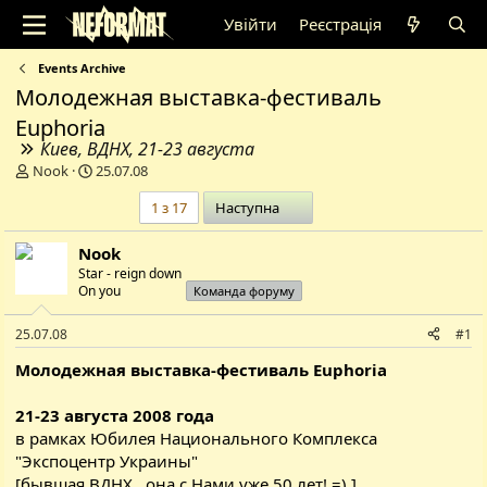
Увійти
Реєстрація
Events Archive
Молодежная выставка-фестиваль
Euphoria
Киев, ВДНХ, 21-23 августа
А
Д
Nook
25.07.08
в
а
Останній
1 з 17
Наступна
т
т
о
а
р
с
Nook
т
т
Star - reign down
е
в
On you
Команда форуму
м
о
и
р
25.07.08
#1
е
н
Молодежная выставка-фестиваль Euphoria
н
я
21-23 августа 2008 года
в рамках Юбилея Национального Комплекса
"Экспоцентр Украины"
[бывшая ВДНХ.. она с Нами уже 50 лет! =) ]