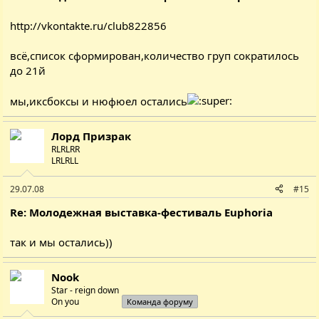
http://vkontakte.ru/club822856
всё,список сформирован,количество груп сократилось
до 21й
мы,иксбоксы и нюфюел остались
Лорд Призрак
RLRLRR
LRLRLL
29.07.08
#15
Re: Молодежная выставка-фестиваль Euphoria
так и мы остались))
Nook
Star - reign down
On you
Команда форуму