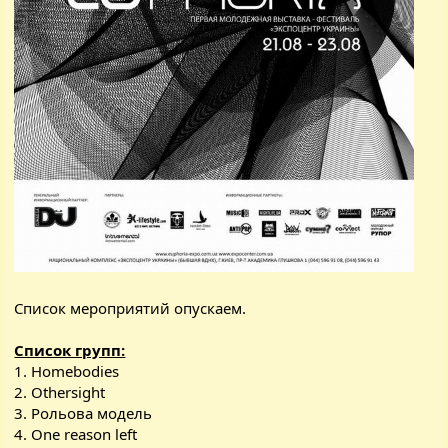
Список мероприятий опускаем.
Список групп:
1. Homеbodies
2. Othersight
3. Рольова модель
4. Onе reаson lеft