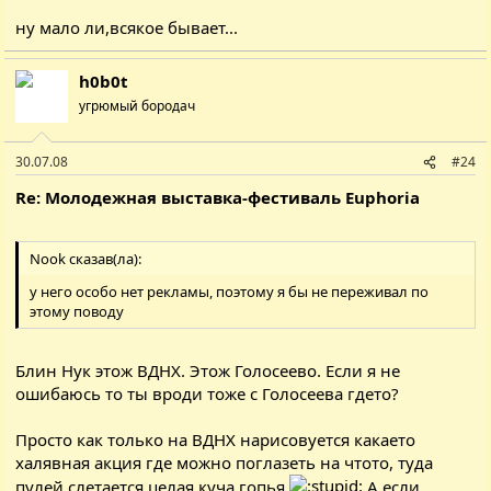
ну мало ли,всякое бывает...
h0b0t
угрюмый бородач
30.07.08
#24
Re: Молодежная выставка-фестиваль Euphoria
Nook сказав(ла):
у него особо нет рекламы, поэтому я бы не переживал по
этому поводу
Блин Нук этож ВДНХ. Этож Голосеево. Если я не
ошибаюсь то ты вроди тоже с Голосеева гдето?
Просто как только на ВДНХ нарисовуется какаето
халявная акция где можно поглазеть на чтото, туда
пулей слетается целая куча гопья
А если