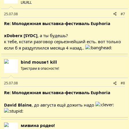
LRLRLL
25.07.08
#7
Re: Молодежная выставка-фестиваль Euphoria
xDoberx [SYDC]
, а ты будешь?
к тебе, кстати разговор серьезнейший есть. вот только
если б я раздуплился месяца 4 назад..
bind mouse1 kill
Тристрам в опасносте!
25.07.08
#8
Re: Молодежная выставка-фестиваль Euphoria
David Blaine
, до августа ещё дожить надо
мивина родео!