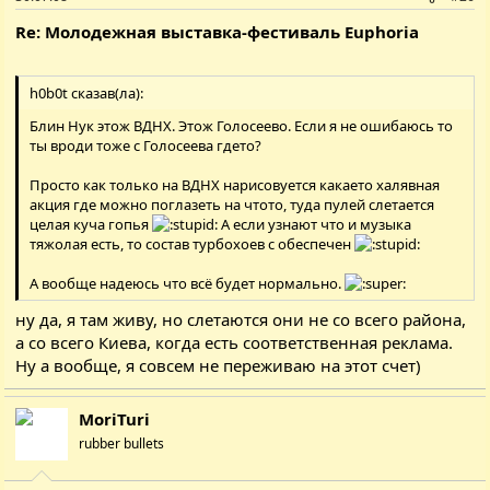
Re: Молодежная выставка-фестиваль Euphoria
h0b0t сказав(ла):
Блин Нук этож ВДНХ. Этож Голосеево. Если я не ошибаюсь то
ты вроди тоже с Голосеева гдето?
Просто как только на ВДНХ нарисовуется какаето халявная
акция где можно поглазеть на чтото, туда пулей слетается
целая куча гопья
А если узнают что и музыка
тяжолая есть, то состав турбохоев с обеспечен
А вообще надеюсь что всё будет нормально.
ну да, я там живу, но слетаются они не со всего района,
а со всего Киева, когда есть соответственная реклама.
Ну а вообще, я совсем не переживаю на этот счет)
MoriTuri
rubber bullets