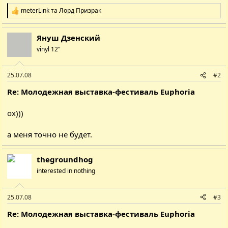
meterLink
та
Лорд Призрак
Р
е
а
Януш Дзенский
к
ц
vinyl 12"
і
ї
:
25.07.08
#2
Re: Молодежная выставка-фестиваль Euphoria
ох)))
а меня точно не будет.
thegroundhog
interested in nothing
25.07.08
#3
Re: Молодежная выставка-фестиваль Euphoria