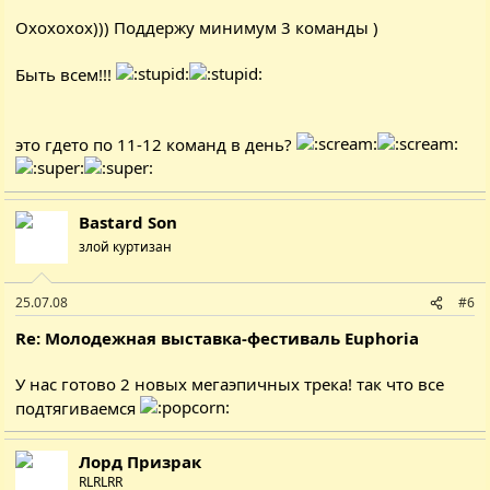
Охохохох))) Поддержу минимум 3 команды )
Быть всем!!!
это гдето по 11-12 команд в день?
Bastard Son
злой куртизан
25.07.08
#6
Re: Молодежная выставка-фестиваль Euphoria
У нас готово 2 новых мегаэпичных трека! так что все
подтягиваемся
Лорд Призрак
RLRLRR