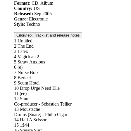
Format:
CD, Album
Country:
US
Released:
Sep 2005
Genre:
Electronic
Style:
Techno
Спойлер:
Tracklist and release notes
1 Untitled
2 The End
3 Latex
4 Vagiclean 2
5 Straw Anxious
6 (e)
7 Nurse Bob
8 Berleef
9 Scum Hotel
10 Drop Urge Need Elle
11 (ee)
12 Stunt
Co-producer - Sébastien Tellier
13 Moustache
Drums [Snare] - Philip Cigar
14 Half A Scissor
15 1$44
16 Square Surf