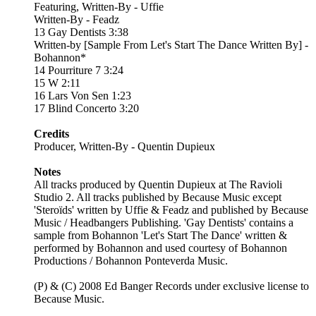
Featuring, Written-By - Uffie
Written-By - Feadz
13 Gay Dentists 3:38
Written-by [Sample From Let's Start The Dance Written By] -
Bohannon*
14 Pourriture 7 3:24
15 W 2:11
16 Lars Von Sen 1:23
17 Blind Concerto 3:20
Credits
Producer, Written-By - Quentin Dupieux
Notes
All tracks produced by Quentin Dupieux at The Ravioli
Studio 2. All tracks published by Because Music except
'Steroïds' written by Uffie & Feadz and published by Because
Music / Headbangers Publishing. 'Gay Dentists' contains a
sample from Bohannon 'Let's Start The Dance' written &
performed by Bohannon and used courtesy of Bohannon
Productions / Bohannon Ponteverda Music.
(P) & (C) 2008 Ed Banger Records under exclusive license to
Because Music.