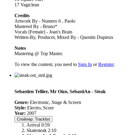
17 Vagiclean
Credits
Artwork By - Numero 6 , Paolo
Mastered By - Bruno*
Vocals [Female] - Joan's Brain
Written-By, Producer, Mixed By - Quentin Dupieux
Notes
Mastering @ Top Master.
To view the content, you need to
Sign In
or
Register
.
Sebastien Tellier, Mr Oizo, SebastiAn - Steak
Genre:
Electronic, Stage & Screen
Style:
Electro, Score
Year:
2007
Спойлер:
Tracklist
Arrival 0:59
Skatesteak 2:10