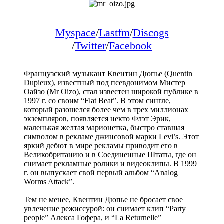
Myspace
/
Lastfm
/
Discogs
/
Twitter
/
Facebook
Французский музыкант Квентин Дюпье (Quentin
Dupieux), известный под псевдонимом Мистер
Оайзо (Mr Oizo), стал известен широкой публике в
1997 г. со своим “Flat Beat”. В этом сингле,
который разошелся более чем в трех миллионах
экземпляров, появляется некто Флэт Эрик,
маленькая желтая марионетка, быстро ставшая
символом в рекламе джинсовой марки Levi’s. Этот
яркий дебют в мире рекламы приводит его в
Великобританию и в Соединенные Штаты, где он
снимает рекламные ролики и видеоклипы. В 1999
г. он выпускает свой первый альбом “Analog
Worms Attack”.
Тем не менее, Квентин Дюпье не бросает свое
увлечение режиссурой: он снимает клип “Party
people” Алекса Гофера, и “La Returnelle”