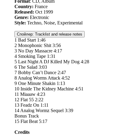
Format
: CD, Album
Country:
France
Released:
Oct 1999
Genre:
Electronic
Style:
Techno, Noise, Experimental
Спойлер:
Tracklist and release notes
1 Bad Start 1:46
2 Monophonic Shit 3:56
3 No Day Massacre 4:17
4 Smoking Tape 1:31
5 Last Night A DJ Killed My Dog 4:28
6 The Salad 3:03
7 Bobby Can’t Dance 2:47
8 Analog Worms Attack 4:52
9 One Minute Shakin 1:13
10 Inside The Kidney Machine 4:51
11 Miaaaw 4:23
12 Flat 55 2:22
13 Feadz On 1:11
14 Analog Wormz Sequel 3:39
Bonus Track
15 Flat Beat 5:17
Credits