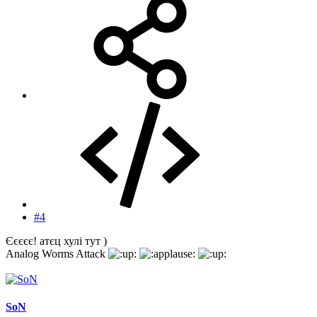
#4
Єєєєє! атєц хулі тут )
Analog Worms Attack
SoN