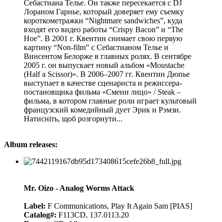
Себастиана Телье. Он также пересекается с DJ
Лораном Гарнье, который доверяет ему съемку
короткометражки “Nightmare sandwiches”, куда
входят его видео работы “Crispy Bacon” и “The
Hoe”. В 2001 г. Квентин снимает свою первую
картину “Non-film” с Себастианом Телье и
Винсентом Белорже в главных ролях. В сентябре
2005 г. он выпускает новый альбом «Moustache
(Half a Scissor)». В 2006–2007 гг. Квентин Дюпье
выступает в качестве сценариста и режиссера-
постановщика фильма «Смени лицо» / Steak –
фильма, в котором главные роли играет культовый
французский комедийный дует Эрик и Рэмзи.
Натисніть, щоб розгорнути...
Album releases:
Mr. Oizo - Analog Worms Attack
Label:
F Communications, Play It Again Sam [PIAS]
Catalog#:
F113CD, 137.0113.20