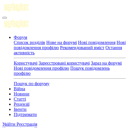
Форум
Список розділів
Нове на форумі
Нові повідомлення
Нові
повідомлення профілю
Рекомендований вміст
Остання
активність
Користувачі
Зареєстровані користувачі
Зараз на форумі
Нові повідомлення профілю
Пошук повідомлень
профілю
Пошук по форуму
Війна
Новини
Статті
Рецензії
Івенти
Підтримати
Увійти
Реєстрація