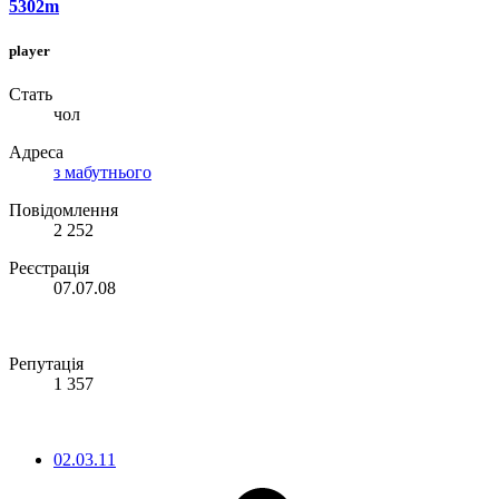
5302m
player
Стать
чол
Адреса
з мабутнього
Повідомлення
2 252
Реєстрація
07.07.08
Репутація
1 357
02.03.11