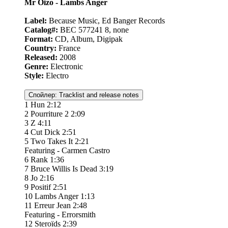
Mr Oizo - Lambs Anger
Label:
Because Music, Ed Banger Records
Catalog#:
BEC 577241 8, none
Format:
CD, Album, Digipak
Country:
France
Released:
2008
Genre:
Electronic
Style:
Electro
Спойлер:
Tracklist and release notes
1 Hun 2:12
2 Pourriture 2 2:09
3 Z 4:11
4 Cut Dick 2:51
5 Two Takes It 2:21
Featuring - Carmen Castro
6 Rank 1:36
7 Bruce Willis Is Dead 3:19
8 Jo 2:16
9 Positif 2:51
10 Lambs Anger 1:13
11 Erreur Jean 2:48
Featuring - Errorsmith
12 Steroïds 2:39