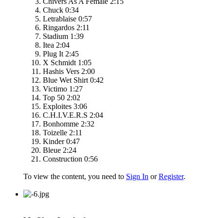
Chivers As A Female 2:15
Chuck 0:34
Letrablaise 0:57
Ringardos 2:11
Stadium 1:39
Itea 2:04
Plug It 2:45
X Schmidt 1:05
Hashis Vers 2:00
Blue Wet Shirt 0:42
Victimo 1:27
Top 50 2:02
Exploites 3:06
C.H.I.V.E.R.S 2:04
Bonhomme 2:32
Toizelle 2:11
Kinder 0:47
Bleue 2:24
Construction 0:56
To view the content, you need to
Sign In
or
Register
.