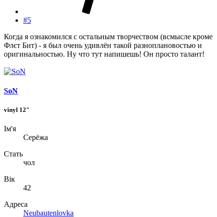
#5
Когда я ознакомился с остальным творчеством (всмысле кроме
Флєт Бит) - я был очень удивлён такой разноплановостью и
оригинальностью. Ну что тут напишешь! Он просто талант!
SoN
vinyl 12"
Ім'я
Серёжа
Стать
чол
Вік
42
Адреса
Neubautenlovka