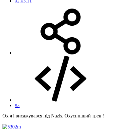
02.03.11
#3
Ох я і висажувався під Nazis. Охуєнніший трек !