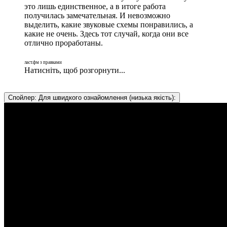
это лишь единственное, а в итоге работа
получилась замечательная. И невозможно
выделить, какие звуковые схемы понравились, а
какие не очень. Здесь тот случай, когда они все
отлично проработаны.
ласт.фм з правками
Натисніть, щоб розгорнути...
Спойлер:
Для швидкого ознайомлення (низька якість):