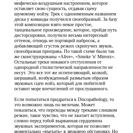
мифически-воздушным настроением, которое
оставляет свою сущность, отдавая сцену
шумовому нойзу. Трек с одноименным названием
диска у команды получился своеобразный. За базу
этой композиции взято некое простое,
танцевальное произведение, которое, пройдя путь
дисторсировки, получило весьма интересный
оттенок, отнюдь не портящий набросок, а
добавляющий сгусток резких скрипучих звуков,
своеобразная приправа. По такой схеме были так
же сконструированы «Alive», «Smoke 'n' Mirrorz».
Остальные треки никакого отступления от
однородной стилистической направленности не
несут. Это все тот же испепеляющий, колкий,
шершавый, возбужденный размытым образом
звуковых сцен нойз, который для любителей
оставит море впечатлений от прослушанного.
Если попытаться придраться к Discopathology, то
это возможно лишь по мелочам. Может
показаться, что переходы между треками слишком
резкие, такое чувство, что не хватает вступления,
словно перед тобой вырванная сердцевина
звуковых экспериментов, которая не позволяет
моментально «въехать» в звуковую обстановку. Но