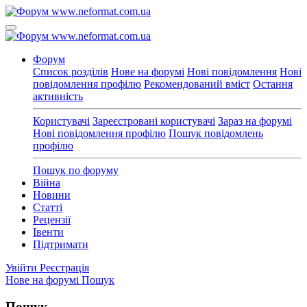
Форум
Список розділів
Нове на форумі
Нові повідомлення
Нові
повідомлення профілю
Рекомендований вміст
Остання
активність
Користувачі
Зареєстровані користувачі
Зараз на форумі
Нові повідомлення профілю
Пошук повідомлень
профілю
Пошук по форуму
Війна
Новини
Статті
Рецензії
Івенти
Підтримати
Увійти
Реєстрація
Нове на форумі
Пошук
Пошук