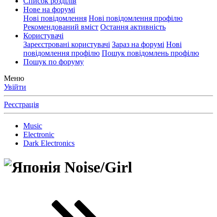
Список розділів
Нове на форумі
Нові повідомлення
Нові повідомлення профілю
Рекомендований вміст
Остання активність
Користувачі
Зареєстровані користувачі
Зараз на форумі
Нові
повідомлення профілю
Пошук повідомлень профілю
Пошук по форуму
Меню
Увійти
Реєстрація
Music
Electronic
Dark Electronics
Noise/Girl