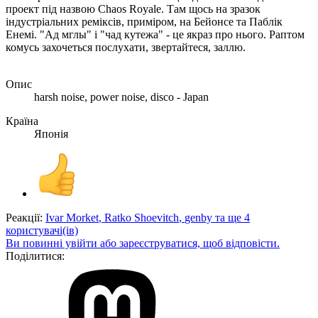
проект під назвою Chaos Royale. Там щось на зразок
індустріальних реміксів, приміром, на Бейонсе та Паблік
Енемі. "Ад мглы" і "чад кутежа" - це якраз про нього. Раптом
комусь захочеться послухати, звертайтеся, заллю.
Опис
harsh noise, power noise, disco - Japan
Країна
Японія
Реакції:
Ivar Morket
,
Ratko Shoevitch
,
genby
та ще 4
користувачі(ів)
Ви повинні увійти або зареєструватися, щоб відповісти.
Поділитися: