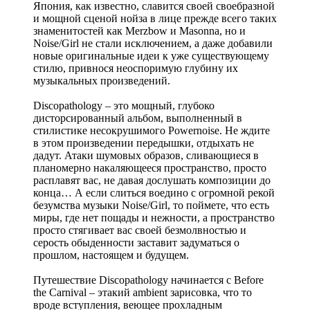
Япония, как известно, славится своей своебразной
и мощной сценой нойза в лице прежде всего таких
знаменитостей как Меrzbow и Маsonna, но и
Noise/Girl не стали исключением, а даже добавили
новые оригинальные идеи к уже существующему
стилю, привнося неоспоримую глубину их
музыкальных произведений.
Discopathology – это мощный, глубоко
дисторсированный альбом, выполненный в
стилистике несокрушимого Powernoise. Не ждите
в этом произведении передышки, отдыхать не
дадут. Атаки шумовых образов, сливающиеся в
планомерно накаляющееся пространство, просто
расплавят вас, не давая дослушать композиции до
конца… А если слиться воедино с огромной рекой
безумства музыки Noise/Girl, то поймете, что есть
миры, где нет пощады и нежности, а пространство
просто стягивает вас своей безмолвностью и
серость обыденности заставит задуматься о
прошлом, настоящем и будущем.
Путешествие Discopathology начинается с Before
the Carnival – этакий ambient зарисовка, что то
вроде вступления, веющее прохладным