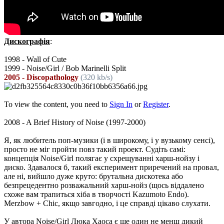
Дискографія
:
1998 - Wall of Cute
1999 - Noise/Girl / Bob Marinelli Split
2005 - Discopathology
(320 kb/s)
To view the content, you need to
Sign In
or
Register
.
2008 - A Brief History of Noise (1997-2000)
Я, як любитель поп-музики (і в широкому, і у вузькому сенсі),
просто не міг пройти повз такий проект. Судіть самі:
концепція Noise/Girl полягає у схрещуванні харш-нойзу і
диско. Здавалося б, такий експеримент приречений на провал,
але ні, вийшло дуже круто: брутальна дискотека або
безпрецедентно розважальний харш-нойз (щось віддалено
схоже вам трапиться хіба в творчості Kazumoto Endo).
Merzbow + Chic, якщо завгодно, і це справді цікаво слухати.
У автора Noise/Girl Люка Хаоса є ще один не менш дикий