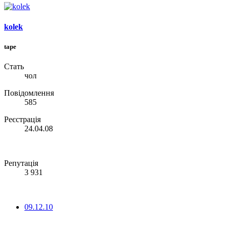
kolek
tape
Стать
чол
Повідомлення
585
Реєстрація
24.04.08
Репутація
3 931
09.12.10