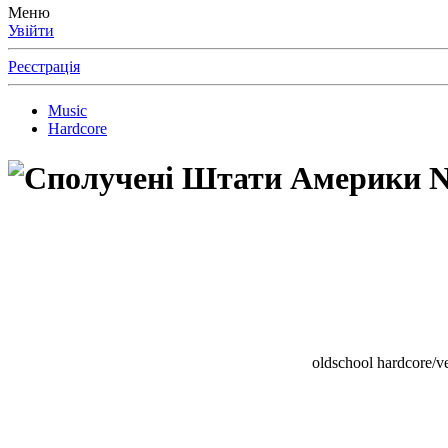
Меню
Увійти
Реєстрація
Music
Hardcore
N
oldschool hardcore/v