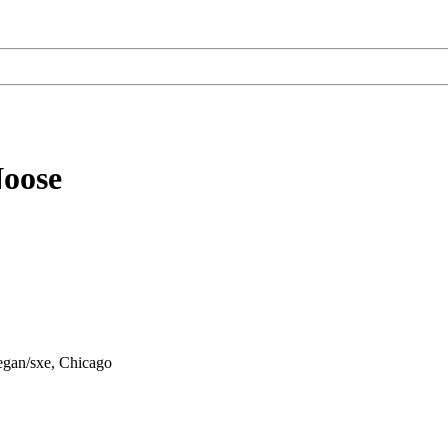
oose
egan/sxe, Chicago