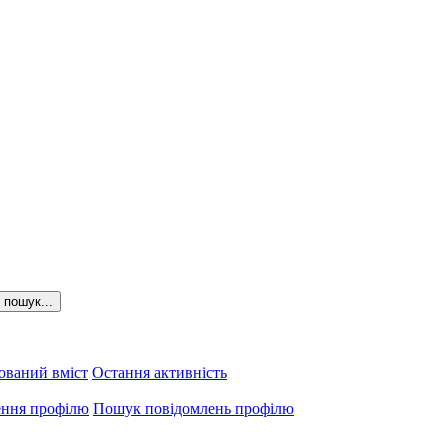
пошук...
ований вміст
Остання активність
ення профілю
Пошук повідомлень профілю