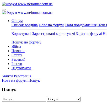
Форум
Список розділів
Нове на форумі
Нові повідомлення
Нові 
Користувачі
Зареєстровані користувачі
Зараз на форумі
Но
Пошук по форуму
Війна
Новини
Статті
Рецензії
Івенти
Підтримати
Увійти
Реєстрація
Нове на форумі
Пошук
Пошук