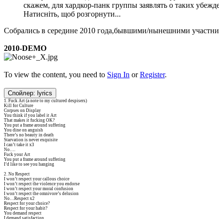
скажем, для хардкор-панк группы заявлять о таких убежде
Натисніть, щоб розгорнути...
Собрались в середине 2010 года,бывшими/нынешними участниками
2010-DEMO
To view the content, you need to
Sign In
or
Register
.
Спойлер:
lyrics
1. Fuck Art (a note to my cultured despisers)
Kill for Culture
Corpses on Display
You think if you label it Art
That makes it fucking OK?
You put a frame around suffering
You dine on anguish
There’s no beauty in death
Starvation is never exquisite
I can’t take it x3
No….
Fuck your Art
You put a frame around suffering
I’d like to see you hanging
2. No Respect
I won’t respect your callous choice
I won’t respect the violence you endorse
I won’t respect your moral confusion
I won’t respect the omnivore’s delusion
No…Respect x2
Respect for your choice?
Respect for your habit?
You demand respect
I demand satisfaction