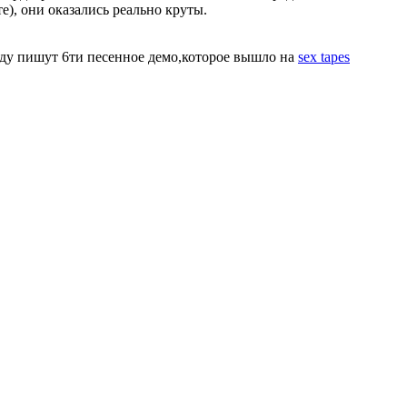
е), они оказались реально круты.
 году пишут 6ти песенное демо,которое вышло на
sex tapes