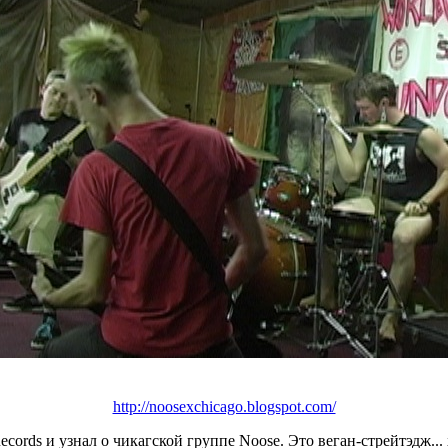
http://noosexchicago.blogspot.com/
cords и узнал о чикагской группе Noose. Это веган-стрейтэдж... 