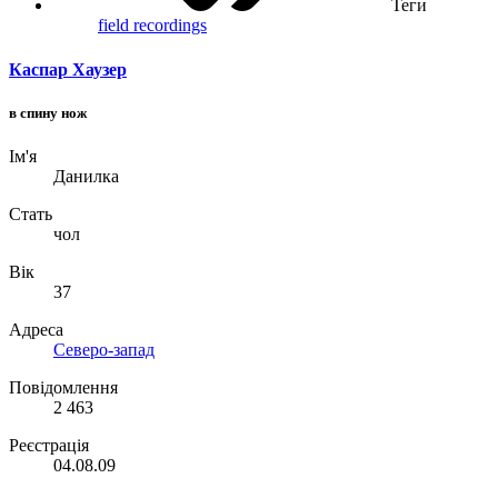
Теги
field recordings
Каспар Хаузер
в спину нож
Ім'я
Данилка
Стать
чол
Вік
37
Адреса
Северо-запад
Повідомлення
2 463
Реєстрація
04.08.09