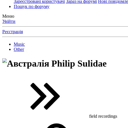
Зареєстровані користувачі
Зараз на форумі
Нові повідомл
Пошук по форуму
Меню
Увійти
Реєстрація
Music
Other
Philip Sulidae
field recordings