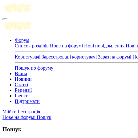
Форум
Список розділів
Нове на форумі
Нові повідомлення
Нові 
Користувачі
Зареєстровані користувачі
Зараз на форумі
Но
Пошук по форуму
Війна
Новини
Статті
Рецензії
Івенти
Підтримати
Увійти
Реєстрація
Нове на форумі
Пошук
Пошук