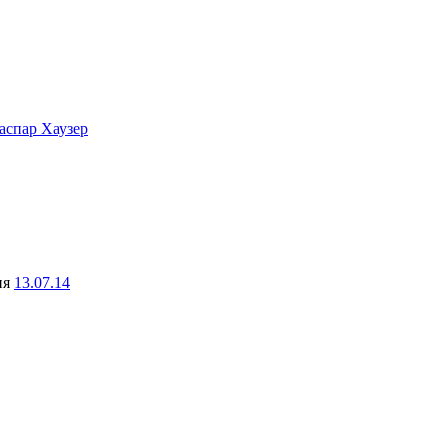
аспар Хаузер
ня
13.07.14