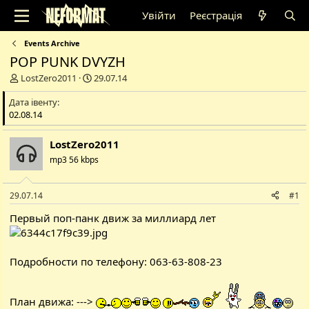
Увійти
Реєстрація
Events Archive
POP PUNK DVYZH
А
Д
LostZero2011
29.07.14
в
а
Дата івенту
т
т
02.08.14
о
а
р
с
т
т
LostZero2011
е
в
mp3 56 kbps
м
о
и
р
е
29.07.14
#1
н
н
Первый поп-панк движ за миллиард лет
я
Подробности по телефону: 063-63-808-23
План движа: --->