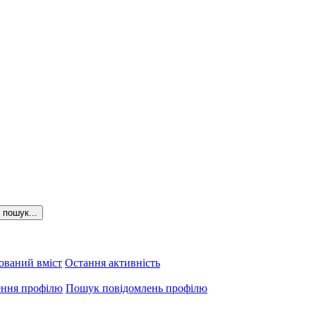
пошук...
ований вміст
Остання активність
ення профілю
Пошук повідомлень профілю