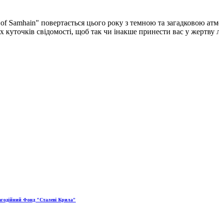
f Samhain" повертається цього року з темною та загадковою атмо
их куточків свідомості, щоб так чи інакше принести вас у жертв
годійний Фонд "Сталеві Крила"