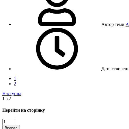
Автор теми
A
Дата створен
1
2
Наступна
1 з 2
Перейти на сторінку
Вперед