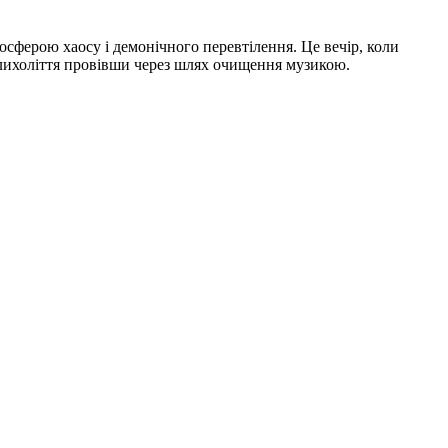
сферою хаосу і демонічного перевтілення. Це вечір, коли
у лихоліття провівши через шлях очищення музикою.