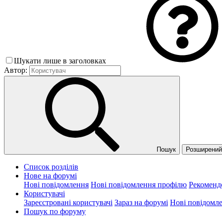
Шукати лише в заголовках
Автор:
Пошук
Розширений 
Список розділів
Нове на форумі
Нові повідомлення
Нові повідомлення профілю
Рекоменд
Користувачі
Зареєстровані користувачі
Зараз на форумі
Нові повідомл
Пошук по форуму