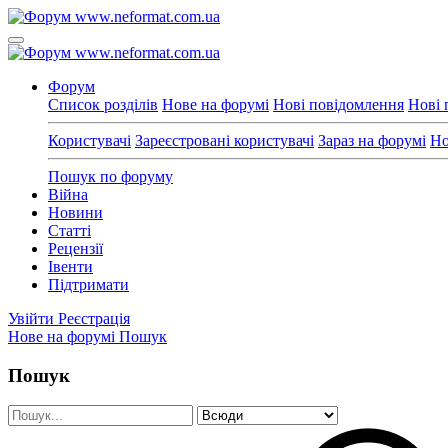
Форум
Список розділів
Нове на форумі
Нові повідомлення
Нові 
Користувачі
Зареєстровані користувачі
Зараз на форумі
Но
Пошук по форуму
Війна
Новини
Статті
Рецензії
Івенти
Підтримати
Увійти
Реєстрація
Нове на форумі
Пошук
Пошук