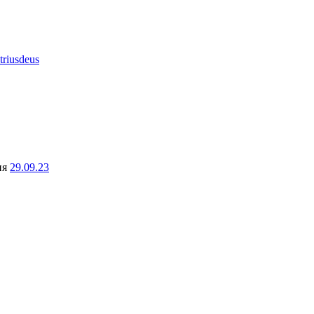
triusdeus
ня
29.09.23