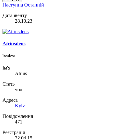
Наступна
Останній
Дата івенту
28.10.23
Atriusdeus
lossless
Ім'я
Atrius
Стать
чол
Адреса
Kyiv
Повідомлення
471
Реєстрація
22.04.15