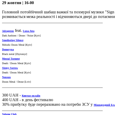
29 жовтня | 16-00
Головний потойбічний шабаш важкої та похмурої музики "Sign o
розмивається межа реальності і відчиняються двері до потаємн
_________________________________________________
feat.
Adrageron
Luna Atra
Dark Ambient / Drone / Noize [Kyiv]
Smothering Silence
Melodic Doom Metal [Kyiv]
Domovyna
Black metal [Zhytomyr]
Mental Torment
Death / Doom Metal [Kyiv]
Sleepy Sorrow
Death / Doom Metal [Kyiv]
Nonsun
Doom Metal / Drone [Lviv]
_________________________________________________
300 UAH -
Квитки онлайн
400 UAH - в день фестивалю
30% прибутку буде перераховано на потреби ЗСУ у
Міжнародний Бла
_________________________________________________
Volume Club