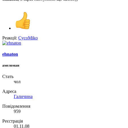
Реакції:
CycoMiko
ehnaton
амеломан
Стать
чол
Адреса
Галичина
Повідомлення
959
Реєстрація
01.11.08