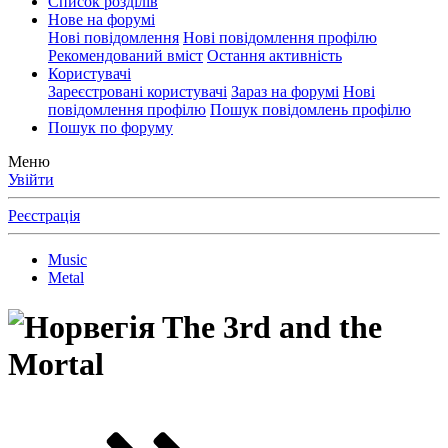
Список розділів
Нове на форумі
Нові повідомлення
Нові повідомлення профілю
Рекомендований вміст
Остання активність
Користувачі
Зареєстровані користувачі
Зараз на форумі
Нові
повідомлення профілю
Пошук повідомлень профілю
Пошук по форуму
Меню
Увійти
Реєстрація
Music
Metal
The 3rd and the
Mortal