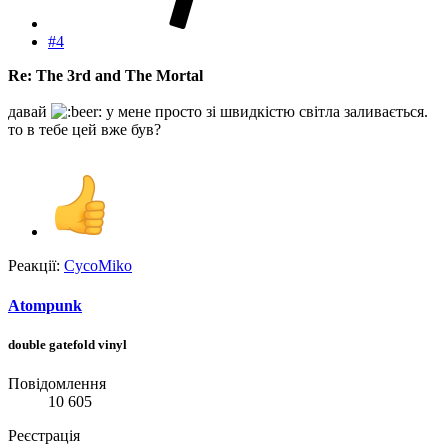
#4
Re: The 3rd and The Mortal
давай
у мене просто зі швидкістю світла заливається.
то в тебе цей вже був?
Реакції:
CycoMiko
Atompunk
double gatefold vinyl
Повідомлення
10 605
Реєстрація