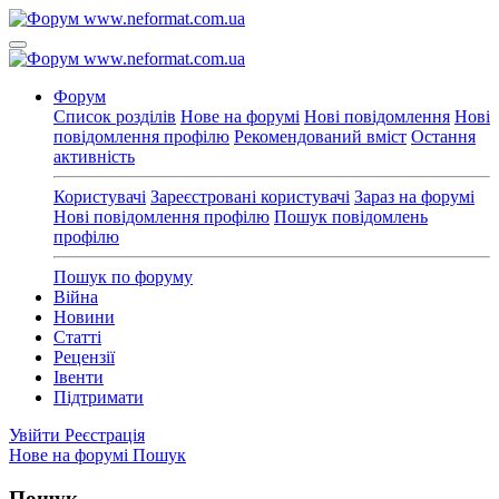
Форум
Список розділів
Нове на форумі
Нові повідомлення
Нові
повідомлення профілю
Рекомендований вміст
Остання
активність
Користувачі
Зареєстровані користувачі
Зараз на форумі
Нові повідомлення профілю
Пошук повідомлень
профілю
Пошук по форуму
Війна
Новини
Статті
Рецензії
Івенти
Підтримати
Увійти
Реєстрація
Нове на форумі
Пошук
Пошук