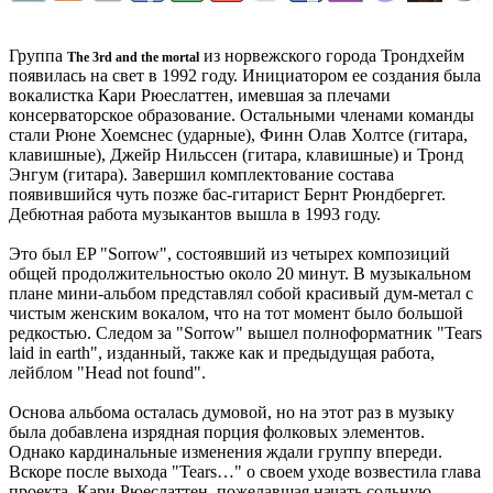
Группа
из норвежского города Трондхейм
The 3rd and the mortal
появилась на свет в 1992 году. Инициатором ее создания была
вокалистка Кари Рюеслаттен, имевшая за плечами
консерваторское образование. Остальными членами команды
стали Рюне Хоемснес (ударные), Финн Олав Холтсе (гитара,
клавишные), Джейр Нильссен (гитара, клавишные) и Тронд
Энгум (гитара). Завершил комплектование состава
появившийся чуть позже бас-гитарист Бернт Рюндбергет.
Дебютная работа музыкантов вышла в 1993 году.
Это был EP "Sorrow", состоявший из четырех композиций
общей продолжительностью около 20 минут. В музыкальном
плане мини-альбом представлял собой красивый дум-метал с
чистым женским вокалом, что на тот момент было большой
редкостью. Следом за "Sorrow" вышел полноформатник "Tears
laid in earth", изданный, также как и предыдущая работа,
лейблом "Head not found".
Основа альбома осталась думовой, но на этот раз в музыку
была добавлена изрядная порция фолковых элементов.
Однако кардинальные изменения ждали группу впереди.
Вскоре после выхода "Tears…" о своем уходе возвестила глава
проекта, Кари Рюеслаттен, пожелавшая начать сольную