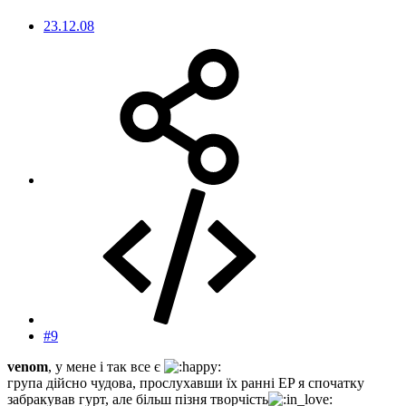
23.12.08
#9
venom
, у мене і так все є
група дійсно чудова, прослухавши їх ранні EP я спочатку
забракував гурт, але більш пізня творчість