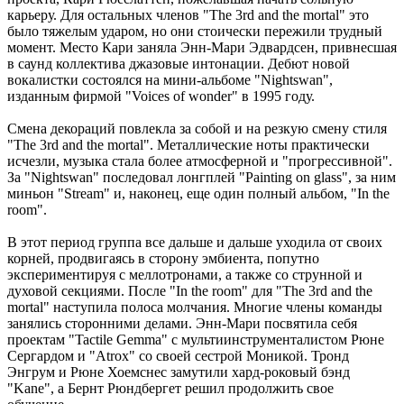
карьеру. Для остальных членов "The 3rd and the mortal" это
было тяжелым ударом, но они стоически пережили трудный
момент. Место Кари заняла Энн-Мари Эдвардсен, привнесшая
в саунд коллектива джазовые интонации. Дебют новой
вокалистки состоялся на мини-альбоме "Nightswan",
изданным фирмой "Voices of wonder" в 1995 году.
Смена декораций повлекла за собой и на резкую смену стиля
"The 3rd and the mortal". Металлические ноты практически
исчезли, музыка стала более атмосферной и "прогрессивной".
За "Nightswan" последовал лонгплей "Painting on glass", за ним
миньон "Stream" и, наконец, еще один полный альбом, "In the
room".
В этот период группа все дальше и дальше уходила от своих
корней, продвигаясь в сторону эмбиента, попутно
экспериментируя с меллотронами, а также со струнной и
духовой секциями. После "In the room" для "The 3rd and the
mortal" наступила полоса молчания. Многие члены команды
занялись сторонними делами. Энн-Мари посвятила себя
проектам "Tactile Gemma" с мультиинструменталистом Рюне
Сергардом и "Atrox" со своей сестрой Моникой. Тронд
Энгрум и Рюне Хоемснес замутили хард-роковый бэнд
"Kane", а Бернт Рюндбергет решил продолжить свое