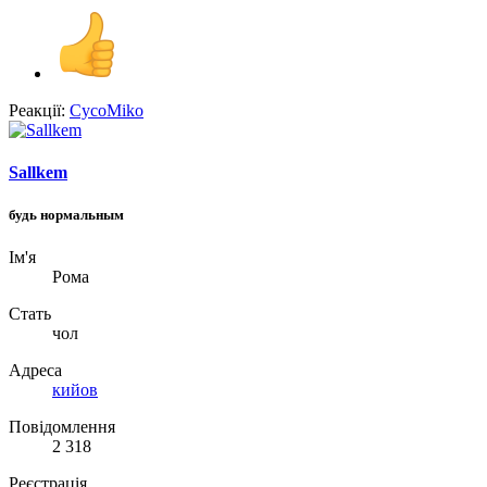
Реакції:
CycoMiko
Sallkem
будь нормальным
Ім'я
Рома
Стать
чол
Адреса
кийов
Повідомлення
2 318
Реєстрація