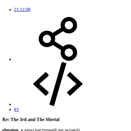
21.12.08
#3
Re: The 3rd and The Mortal
ehnaton
, я зараз наступний ще заллю))