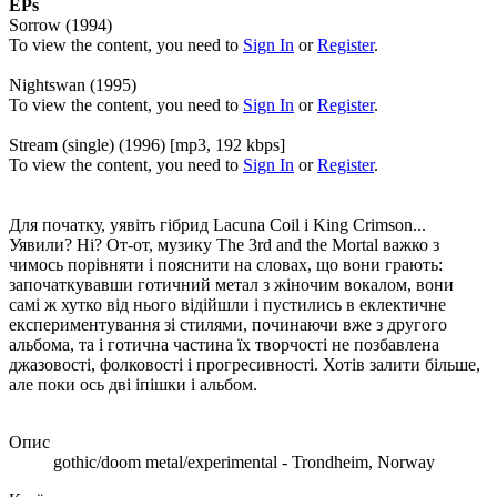
EPs
Sorrow (1994)
To view the content, you need to
Sign In
or
Register
.
Nightswan (1995)
To view the content, you need to
Sign In
or
Register
.
Stream (single) (1996) [mp3, 192 kbps]
To view the content, you need to
Sign In
or
Register
.
Для початку, уявіть гібрид Lacuna Coil i King Crimson...
Уявили? Ні? От-от, музику The 3rd and the Mortal важко з
чимось порівняти і пояснити на словах, що вони грають:
започаткувавши готичний метал з жіночим вокалом, вони
самі ж хутко від нього відійшли і пустились в еклектичне
експериментування зі стилями, починаючи вже з другого
альбома, та і готична частина їх творчості не позбавлена
джазовості, фолковості і прогресивності. Хотів залити більше,
але поки ось дві іпішки і альбом.
Опис
gothic/doom metal/experimental - Trondheim, Norway