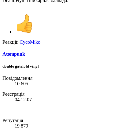
Death-Hymn шикарная баллада.
Реакції:
CycoMiko
Atompunk
double gatefold vinyl
Повідомлення
10 605
Реєстрація
04.12.07
Репутація
19 879