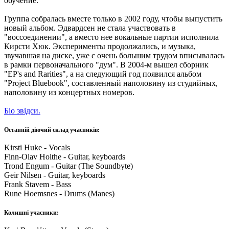
обучение.
Группа собралась вместе только в 2002 году, чтобы выпустить
новый альбом. Эдвардсен не стала участвовать в
"воссоединении", а вместо нее вокальные партии исполнила
Кирсти Хюк. Эксперименты продолжались, и музыка,
звучавшая на диске, уже с очень большим трудом вписывалась
в рамки первоначального "дум". В 2004-м вышел сборник
"EP's and Rarities", а на следующий год появился альбом
"Project Bluebook", составленный наполовину из студийных,
наполовину из концертных номеров.
Біо звідси.
Останній діючий склад учасників:
Kirsti Huke - Vocals
Finn-Olav Holthe - Guitar, keyboards
Trond Engum - Guitar (The Soundbyte)
Geir Nilsen - Guitar, keyboards
Frank Stavem - Bass
Rune Hoemsnes - Drums (Manes)
Колишні учасники: