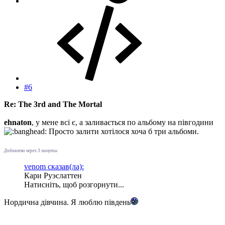
#6
Re: The 3rd and The Mortal
ehnaton
, у мене всі є, а заливається по альбому на півгодини
Просто залити хотілося хоча б три альбоми.
Добавлено через 3 минуты
venom сказав(ла):
Кари Руэслаттен
Натисніть, щоб розгорнути...
Нордична дівчина. Я люблю південь