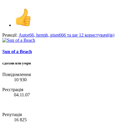
Реакції:
Autor66
,
hermh
,
gism666
та ще 12 користувачі(ів)
Sun of a Beach
сдохни или умри
Повідомлення
10 930
Реєстрація
04.11.07
Репутація
16 825