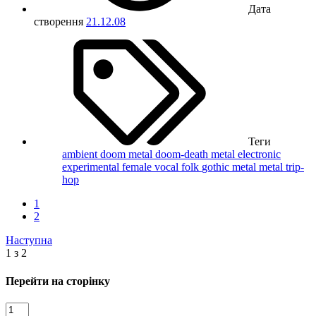
Дата
створення
21.12.08
Теги
ambient
doom metal
doom-death metal
electronic
experimental
female vocal
folk
gothic metal
metal
trip-
hop
1
2
Наступна
1 з 2
Перейти на сторінку