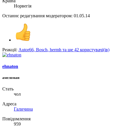
Країна
Норвегія
Останнє редагування модератором:
01.05.14
Реакції:
Autor66
,
Bosch
,
hermh
та ще 42 користувачі(ів)
ehnaton
амеломан
Стать
чол
Адреса
Галичина
Повідомлення
959