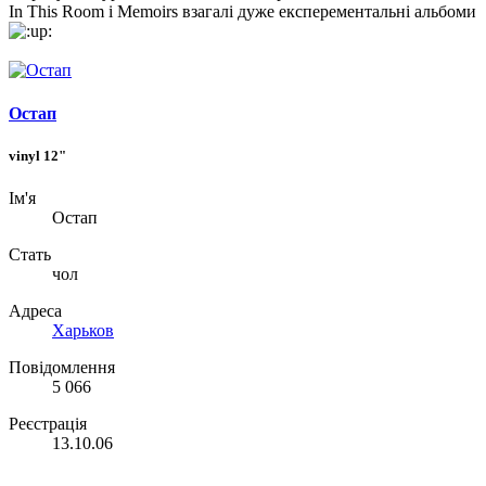
In This Room і Memoirs взагалі дуже експерементальні альбоми
Остап
vinyl 12"
Ім'я
Остап
Стать
чол
Адреса
Харьков
Повідомлення
5 066
Реєстрація
13.10.06