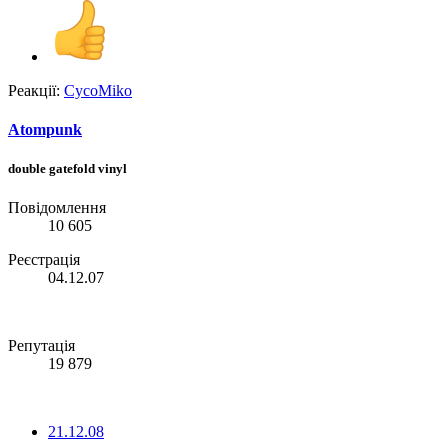
Реакції:
CycoMiko
Atompunk
double gatefold vinyl
Повідомлення
10 605
Реєстрація
04.12.07
Репутація
19 879
21.12.08