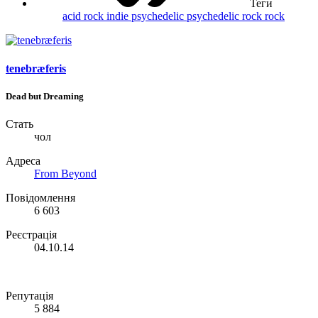
Теги
acid rock
indie
psychedelic
psychedelic rock
rock
tenebræferis
Dead but Dreaming
Стать
чол
Адреса
From Beyond
Повідомлення
6 603
Реєстрація
04.10.14
Репутація
5 884