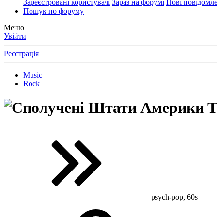
Зареєстровані користувачі
Зараз на форумі
Нові повідомл
Пошук по форуму
Меню
Увійти
Реєстрація
Music
Rock
T
psych-pop, 60s