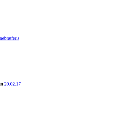
enebræferis
ня
20.02.17