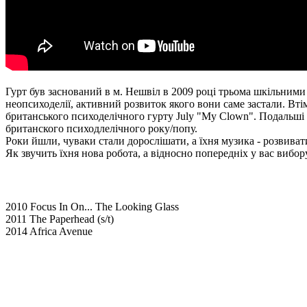
Гурт був заснований в м. Нешвіл в 2009 році трьома шкільними 
неопсиходелії, активний розвиток якого вони саме застали. Втім,
британського психоделічного гурту July "My Clown". Подальші д
британского психодлелічного року/попу.
Роки йшли, чуваки стали дорослішати, а їхня музика - розвиват
Як звучить їхня нова робота, а відносно попередніх у вас вибо
2010 Focus In On... The Looking Glass
2011 The Paperhead (s/t)
2014 Africa Avenue