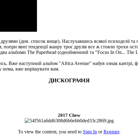
друзями (див. список вище). Наслухавшись всякої психоделії та п
 попри явні тенденції жанру троє друзів все ж стояли трохи остор
ва альбоми The Paperhead (однойменний та "Focus In On... The L
ись. Вже наступний альбом "Africa Avenue" набув ознак кантрі, ф
ру нема, вже вирішувати вам.
ДИСКОГРАФІЯ​
2017 Chew
To view the content, you need to
Sign In
or
Register
.