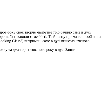
рог-року своє творче майбутнє тріо бачило саме в дусі
онь: їх цікавили саме 60-ті. Та й назву прихопили собі з пісні
ooking Glass") витримані саме в дусі вищезазначеного
олку та джаз-орієнтованого року в дусі Заппи.