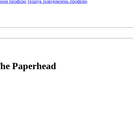
ення профілю
Пошук повідомлень профілю
he Paperhead