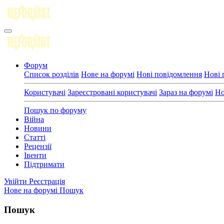
Форум
Список розділів
Нове на форумі
Нові повідомлення
Нові 
Користувачі
Зареєстровані користувачі
Зараз на форумі
Но
Пошук по форуму
Війна
Новини
Статті
Рецензії
Івенти
Підтримати
Увійти
Реєстрація
Нове на форумі
Пошук
Пошук