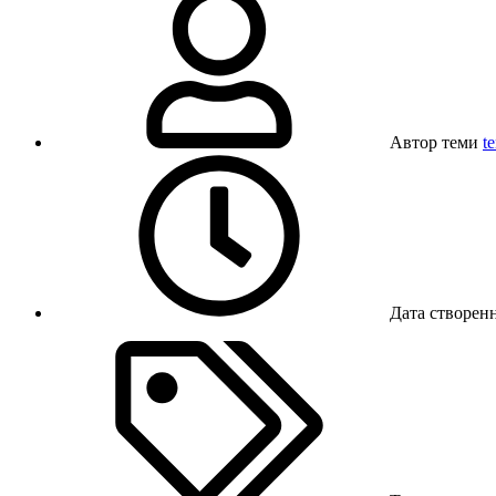
Автор теми
t
Дата створен