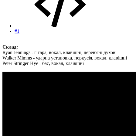
#1
Склад:
Ryan Jennings - гітара, вокал, клавішні, дерев'яні духові
Walker Mimms - ударна установка, перкусія, вокал, клавішні
Peter Stringer-Hye - бас, вокал, клаівшні