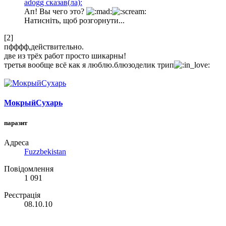
adogg сказав(ла):
Ап! Вы чего это?
Натисніть, щоб розгорнути...
[2]
пфффф,действительно.
две из трёх работ просто шикарны!
третья вообще всё как я люблю.блюзоделик трип
МокрыйСухарь
паразит
Адреса
Fuzzbekistan
Повідомлення
1 091
Реєстрація
08.10.10