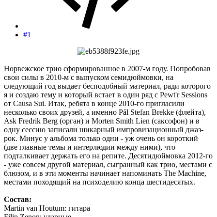
#1
Норвежское трио сформированное в 2007-м году. Попробовав
свои силы в 2010-м с выпуском семидюймовки, на
следующий год выдает бесподобный материал, ради которого
я и создаю тему и который встает в один ряд с Pewt'r Sessions
от Causa Sui. Итак, ребята в конце 2010-го пригласили
несколько своих друзей, а именно Pål Stefan Brekke (флейта),
Ask Fredrik Berg (орган) и Morten Smith Lien (саксофон) и в
одну сессию записали шикарный импровизационный джаз-
рок. Минус у альбома только одни - уж очень он короткий
(две главные темы и интерлюдии между ними), что
подталкивает держать его на репите. Десятидюймовка 2012-го
- уже совсем другой материал, сыгранный как трио, местами с
блюзом, и в эти моменты начинает напоминать The Machine,
местами походящий на психоделию конца шестидесятых.
Состав:
Martin van Houtum: гитара
Filip Zenon: ударные