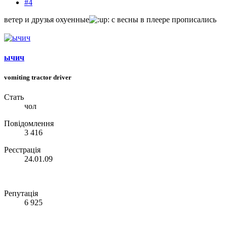
#4
ветер и друзья охуенные
с весны в плеере прописались
ычич
vomiting tractor driver
Стать
чол
Повідомлення
3 416
Реєстрація
24.01.09
Репутація
6 925