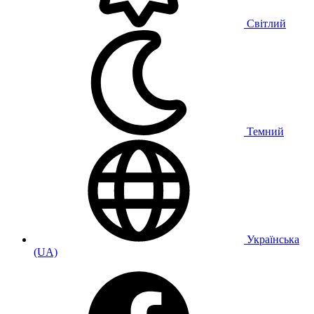
Світлий
Темний
Українська
(UA)