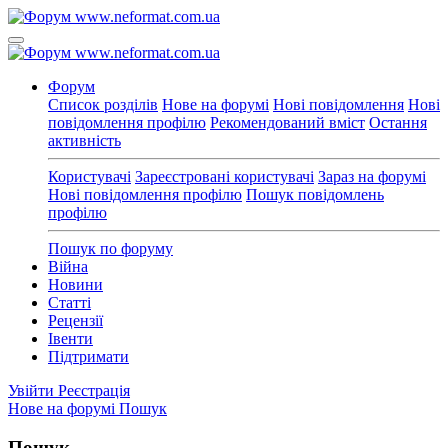
Форум
Список розділів
Нове на форумі
Нові повідомлення
Нові
повідомлення профілю
Рекомендований вміст
Остання
активність
Користувачі
Зареєстровані користувачі
Зараз на форумі
Нові повідомлення профілю
Пошук повідомлень
профілю
Пошук по форуму
Війна
Новини
Статті
Рецензії
Івенти
Підтримати
Увійти
Реєстрація
Нове на форумі
Пошук
Пошук