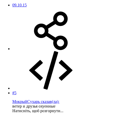
09.10.15
#5
МокрыйСухарь сказав(ла):
ветер и друзья охуенные
Натисніть, щоб розгорнути...