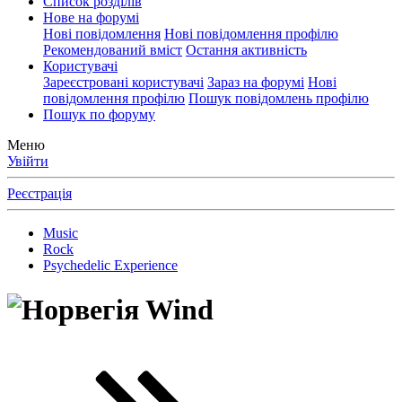
Список розділів
Нове на форумі
Нові повідомлення
Нові повідомлення профілю
Рекомендований вміст
Остання активність
Користувачі
Зареєстровані користувачі
Зараз на форумі
Нові
повідомлення профілю
Пошук повідомлень профілю
Пошук по форуму
Меню
Увійти
Реєстрація
Music
Rock
Psychedelic Experience
Wind