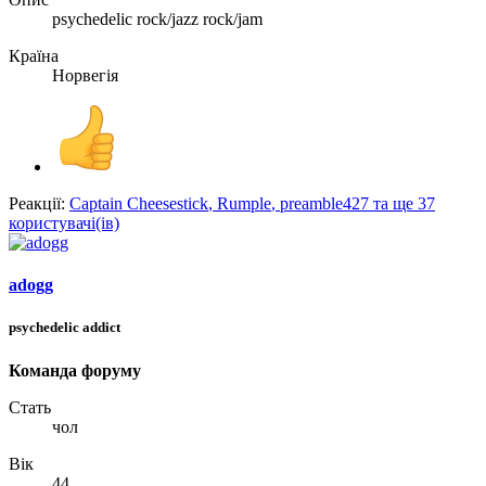
psychedelic rock/jazz rock/jam
Країна
Норвегія
Реакції:
Captain Cheesestick
,
Rumple
,
preamble427
та ще 37
користувачі(ів)
adogg
psychedelic addict
Команда форуму
Стать
чол
Вік
44