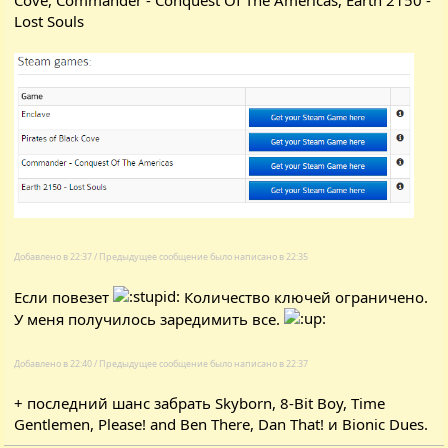
Lost Souls
Добавлено в 22:37 / Предыдущее сообщение было написано в 22:35
Если повезет
Количество ключей ограничено.
У меня получилось заредимить все.
Добавлено в 22:40 / Предыдущее сообщение было написано в 22:37
+
последний шанс
забрать
Skyborn
,
8-Bit Boy
,
Time
Gentlemen, Please! and Ben There, Dan That!
и
Bionic Dues
.