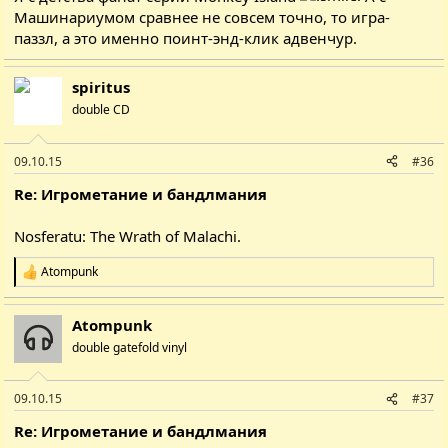
Машинариумом сравнее не совсем точно, то игра-
паззл, а это именно поинт-энд-клик адвенчур.
spiritus
double CD
09.10.15
#36
Re: Игрометание и бандлмания
Nosferatu: The Wrath of Malachi
.
Atompunk
Р
е
а
Atompunk
к
ц
double gatefold vinyl
і
ї
:
09.10.15
#37
Re: Игрометание и бандлмания