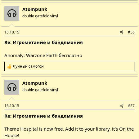
а
Atompunk
к
ц
double gatefold vinyl
і
ї
:
15.10.15
#56
Re: Игрометание и бандлмания
Anomaly: Warzone Earth
бесплатно
Лунный самогон
Р
е
а
Atompunk
к
ц
double gatefold vinyl
і
ї
:
16.10.15
#57
Re: Игрометание и бандлмания
Theme Hospital is now free. Add it to your library, it's On the
House!