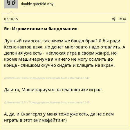
double gatefold vinyl
07.10.15
#34
Re: Игрометание и бандлмания
Лунный самогон, так зачем же бандл брал? Я бы ради
Ксенонавтов взял, но денег многовато надо отвалить. А
Депония уже есть - неплохая игра в своем жанре, но
кроме Машинариума я ничего не могу осилить до
конца - слишком скучно сидеть и клацать на экран.
Добавлено в 12:49 / Предыдущее сообщение было написано в 12:49
Да и то, Машинариум я на планшетике играл.
Добавлено в 12:51 / Предыдущее сообщение было написано в 12:49
А, да, и Скалгерлз у меня тоже уже есть, да не с кем
играть в этот анимефайтинг)