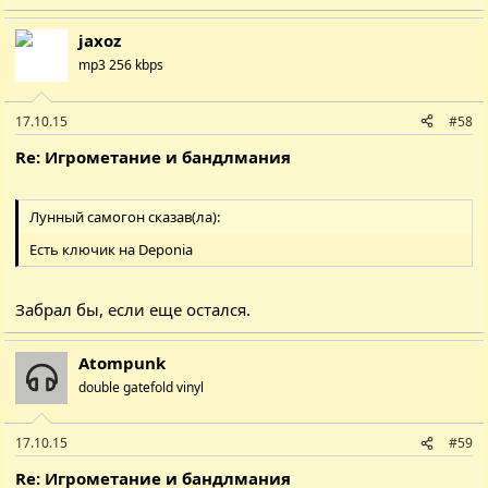
jaxoz
mp3 256 kbps
17.10.15
#58
Re: Игрометание и бандлмания
Лунный самогон сказав(ла):
Есть ключик на
Deponia
Забрал бы, если еще остался.
Atompunk
double gatefold vinyl
17.10.15
#59
Re: Игрометание и бандлмания