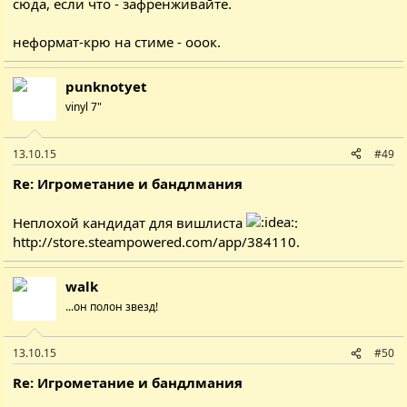
сюда, если что - зафренживайте.
неформат-крю на стиме - ооок.
punknotyet
vinyl 7"
13.10.15
#49
Re: Игрометание и бандлмания
Неплохой кандидат для вишлиста
:
http://store.steampowered.com/app/384110
.
walk
...он полон звезд!
13.10.15
#50
Re: Игрометание и бандлмания