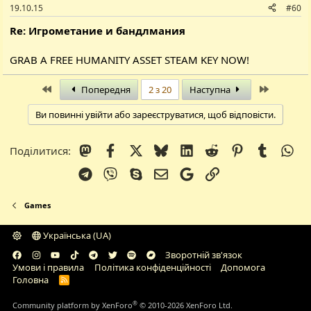
19.10.15
#60
Re: Игрометание и бандлмания
GRAB A FREE HUMANITY ASSET STEAM KEY NOW!
Перший
Останній
Попередня
2 з 20
Наступна
Ви повинні увійти або зареєструватися, щоб відповісти.
Mastodon
Facebook
X (Twitter)
Bluesky
LinkedIn
Reddit
Pinterest
Tumblr
Wh
Поділитися:
Telegram
Viber
Skype
E-mail
Google
Посилання
Games
Українська (UA)
Зворотній зв'язок
Умови і правила
Політика конфіденційності
Дoпoмoга
Головна
R
S
S
®
Community platform by XenForo
© 2010-2026 XenForo Ltd.