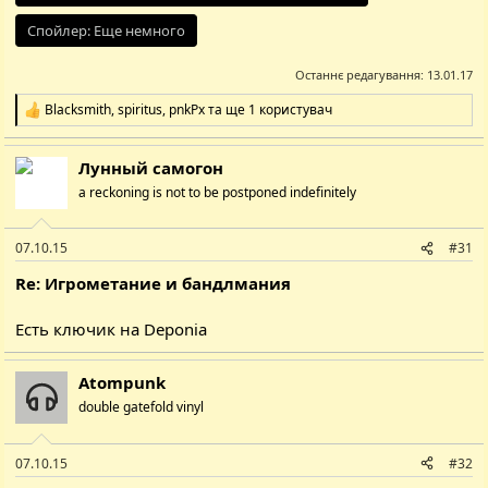
Спойлер:
Еще немного
Останнє редагування:
13.01.17
Blacksmith
,
spiritus
,
pnkPx
та ще 1 користувач
Р
е
а
Лунный самогон
к
ц
a reckoning is not to be postponed indefinitely
і
ї
:
07.10.15
#31
Re: Игрометание и бандлмания
Есть ключик на
Deponia
Atompunk
double gatefold vinyl
07.10.15
#32