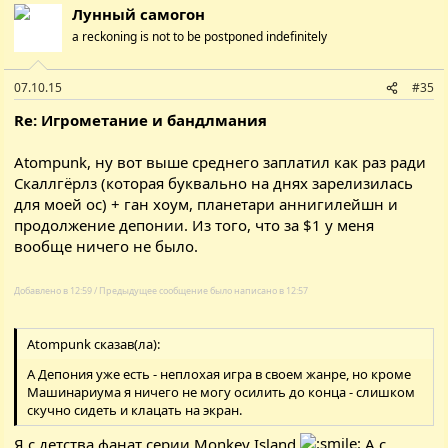
Лунный самогон
a reckoning is not to be postponed indefinitely
07.10.15
#35
Re: Игрометание и бандлмания
Atompunk, ну вот выше среднего заплатил как раз ради
Скаллгёрлз (которая буквально на днях зарелизилась
для моей ос) + ган хоум, планетари аннигилейшн и
продолжение депонии. Из того, что за $1 у меня
вообще ничего не было.
Добавлено в 12:59 / Предыдущее сообщение было написано в 12:57
Atompunk сказав(ла):
А Депония уже есть - неплохая игра в своем жанре, но кроме
Машинариума я ничего не могу осилить до конца - слишком
скучно сидеть и клацать на экран.
Я с детства фанат серии Monkey Island
А с