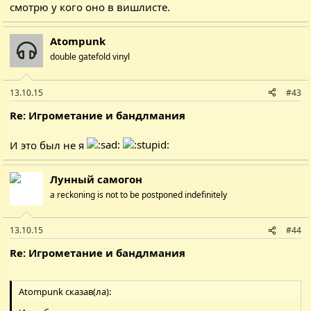
смотрю у кого оно в вишлисте.
Atompunk
double gatefold vinyl
13.10.15
#43
Re: Игрометание и бандлмания
И это был не я
Лунный самогон
a reckoning is not to be postponed indefinitely
13.10.15
#44
Re: Игрометание и бандлмания
Atompunk сказав(ла):