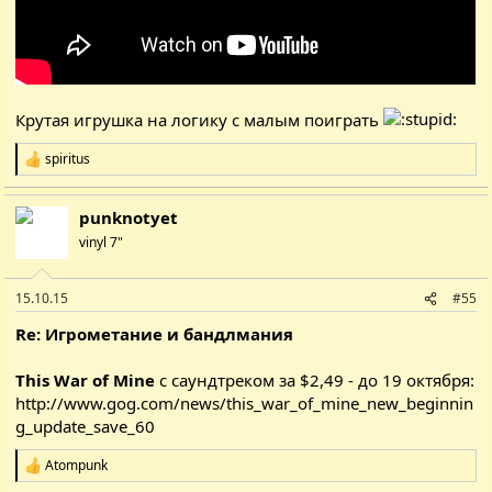
Крутая игрушка на логику с малым поиграть
spiritus
Р
е
а
punknotyet
к
ц
vinyl 7"
і
ї
:
15.10.15
#55
Re: Игрометание и бандлмания
This War of Mine
с саундтреком за $2,49 - до 19 октября:
http://www.gog.com/news/this_war_of_mine_new_beginnin
g_update_save_60
Atompunk
Р
е