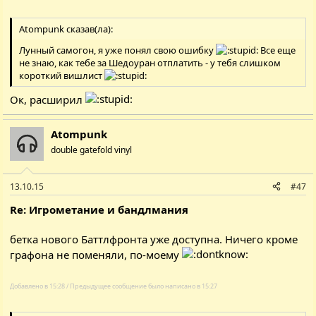
Atompunk сказав(ла):
Лунный самогон, я уже понял свою ошибку
Все еще
не знаю, как тебе за Шедоуран отплатить - у тебя слишком
короткий вишлист
Ок, расширил
Atompunk
double gatefold vinyl
13.10.15
#47
Re: Игрометание и бандлмания
бетка нового Баттлфронта
уже доступна. Ничего кроме
графона не поменяли, по-моему
Добавлено в 15:28 / Предыдущее сообщение было написано в 15:27