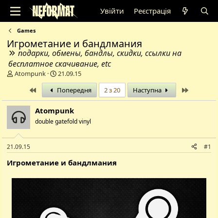
Увійти
Реєстрація
Games
Игрометание и бандлмания
подарки, обмены, бандлы, скидки, ссылки на
бесплатное скачивание, etc
А
Д
Atompunk
21.09.15
в
а
Перший
Останній
Попередня
2 з 20
Наступна
т
т
о
а
р
с
Atompunk
т
т
double gatefold vinyl
е
в
м
о
и
р
21.09.15
#1
е
н
Игрометание и бандлмания
н
я