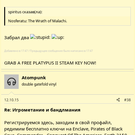
spiritus сказав(ла):
Nosferatu: The Wrath of Malachi
.
Забрал два
Добавлено в 17:47 / Предыдущее сообщение было написано в 17:47
GRAB A FREE PLATYPUS II STEAM KEY NOW!
Atompunk
double gatefold vinyl
12.10.15
#38
Re: Игрометание и бандлмания
Регистрируемся
здесь
, заходим в свой профайл,
редимим бесплатно ключи на
Enclave
,
Pirates of Black
Cove
,
Commander - Conquest Of The Americas
,
Earth 2150 -