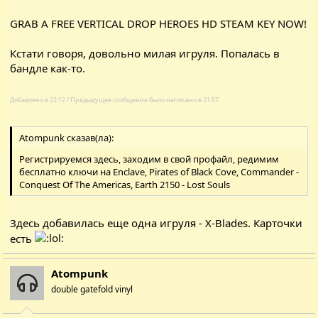
GRAB A FREE VERTICAL DROP HEROES HD STEAM KEY NOW!
Кстати говоря, довольно милая игруля. Попалась в
бандле как-то.
Добавлено в 22:12 / Предыдущее сообщение было написано в 21:57
Atompunk сказав(ла):
Регистрируемся
здесь
, заходим в свой профайл, редимим
бесплатно ключи на
Enclave
,
Pirates of Black Cove
,
Commander -
Conquest Of The Americas
,
Earth 2150 - Lost Souls
Здесь
добавилась еще одна игруля -
X-Blades
. Карточки
есть
Atompunk
double gatefold vinyl