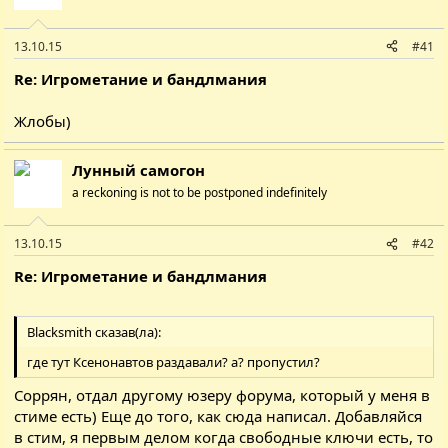
13.10.15
#41
Re: Игрометание и бандлмания
Жлобы)
Лунный самогон
a reckoning is not to be postponed indefinitely
13.10.15
#42
Re: Игрометание и бандлмания
Blacksmith сказав(ла):
где тут Ксенонавтов раздавали? а? пропустил?
Cоррян, отдал другому юзеру форума, который у меня в
стиме есть) Еще до того, как сюда написал. Добавляйся
в стим, я первым делом когда свободные ключи есть, то