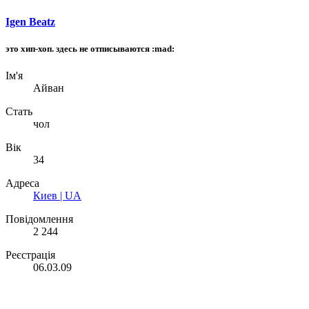
Igen Beatz
это хип-хоп. здесь не отписываются :mad:
Ім'я
Айван
Стать
чол
Вік
34
Адреса
Киев | UA
Повідомлення
2 244
Реєстрація
06.03.09