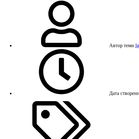
Автор теми
I
Дата створен