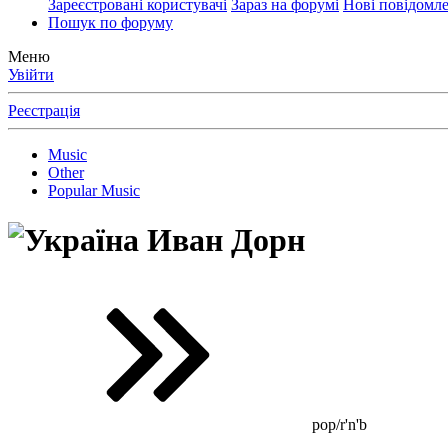
Зареєстровані користувачі
Зараз на форумі
Нові повідомл
Пошук по форуму
Меню
Увійти
Реєстрація
Music
Other
Popular Music
Иван Дорн
pop/r'n'b