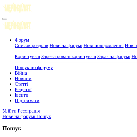
Форум
Список розділів
Нове на форумі
Нові повідомлення
Нові 
Користувачі
Зареєстровані користувачі
Зараз на форумі
Но
Пошук по форуму
Війна
Новини
Статті
Рецензії
Івенти
Підтримати
Увійти
Реєстрація
Нове на форумі
Пошук
Пошук