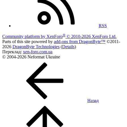
RSS
®
Community platform by XenForo
© 2010-2026 XenForo Ltd.
Parts of this site powered by
add-ons from DragonByte™
©2011-
2026
DragonByte Technologies
(
Details
)
Переклад:
xen-foro.com.ua
© 2004-2026 Neformat Ukraine
Назад