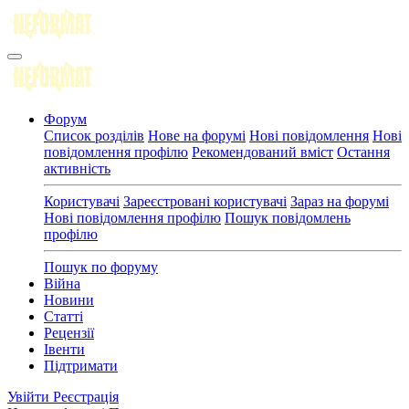
Форум
Список розділів
Нове на форумі
Нові повідомлення
Нові
повідомлення профілю
Рекомендований вміст
Остання
активність
Користувачі
Зареєстровані користувачі
Зараз на форумі
Нові повідомлення профілю
Пошук повідомлень
профілю
Пошук по форуму
Війна
Новини
Статті
Рецензії
Івенти
Підтримати
Увійти
Реєстрація