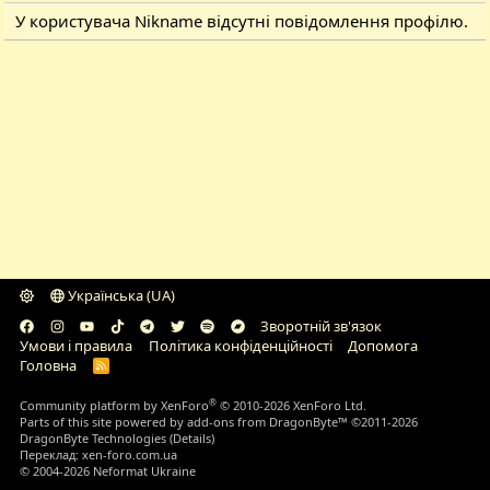
У користувача Nikname відсутні повідомлення профілю.
Українська (UA)
Зворотній зв'язок
Умови і правила
Політика конфіденційності
Дoпoмoга
Головна
R
S
S
®
Community platform by XenForo
© 2010-2026 XenForo Ltd.
Parts of this site powered by
add-ons from DragonByte™
©2011-2026
DragonByte Technologies
(
Details
)
Переклад:
xen-foro.com.ua
© 2004-2026 Neformat Ukraine