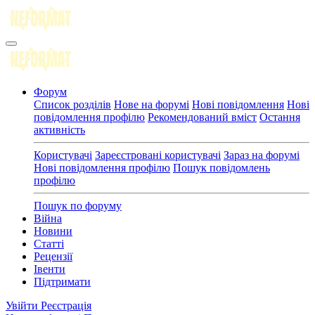
Форум
Список розділів
Нове на форумі
Нові повідомлення
Нові
повідомлення профілю
Рекомендований вміст
Остання
активність
Користувачі
Зареєстровані користувачі
Зараз на форумі
Нові повідомлення профілю
Пошук повідомлень
профілю
Пошук по форуму
Війна
Новини
Статті
Рецензії
Івенти
Підтримати
Увійти
Реєстрація