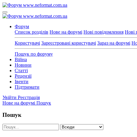
Форум
Список розділів
Нове на форумі
Нові повідомлення
Нові 
Користувачі
Зареєстровані користувачі
Зараз на форумі
Но
Пошук по форуму
Війна
Новини
Статті
Рецензії
Івенти
Підтримати
Увійти
Реєстрація
Нове на форумі
Пошук
Пошук