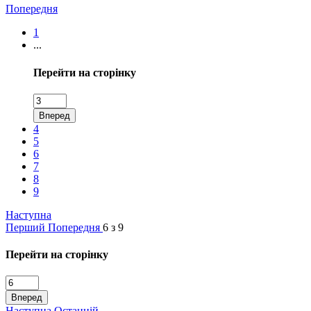
Попередня
1
...
Перейти на сторінку
Вперед
4
5
6
7
8
9
Наступна
Перший
Попередня
6 з 9
Перейти на сторінку
Вперед
Наступна
Останній