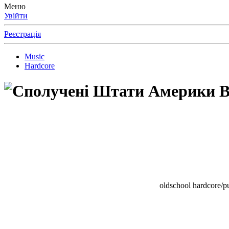
Меню
Увійти
Реєстрація
Music
Hardcore
B
oldschool hardcore/pu