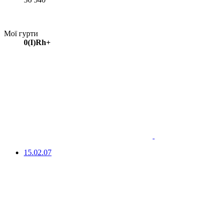
Мої гурти
0(I)Rh+
15.02.07