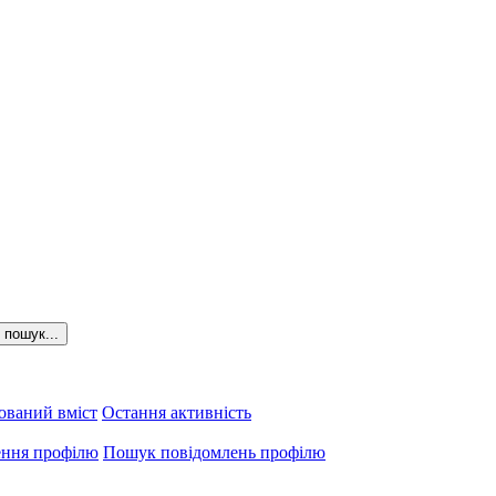
пошук...
ований вміст
Остання активність
ення профілю
Пошук повідомлень профілю