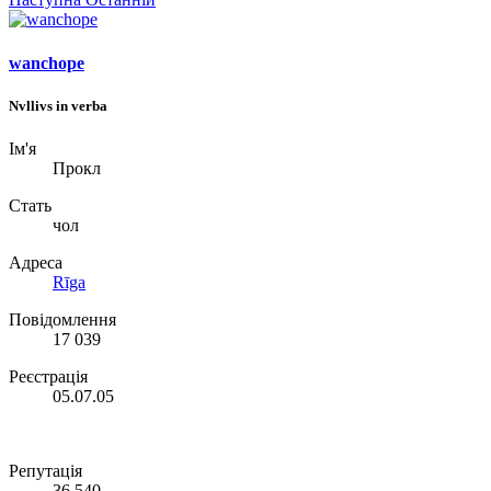
wanchope
Nvllivs in verba
Ім'я
Прокл
Стать
чол
Адреса
Rīga
Повідомлення
17 039
Реєстрація
05.07.05
Репутація
36 540