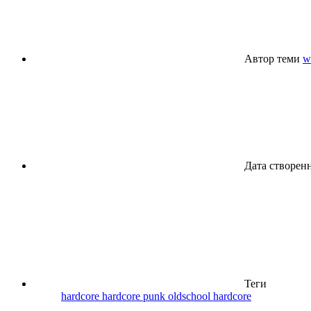
Автор теми
w
Дата створен
Теги
hardcore
hardcore punk
oldschool hardcore