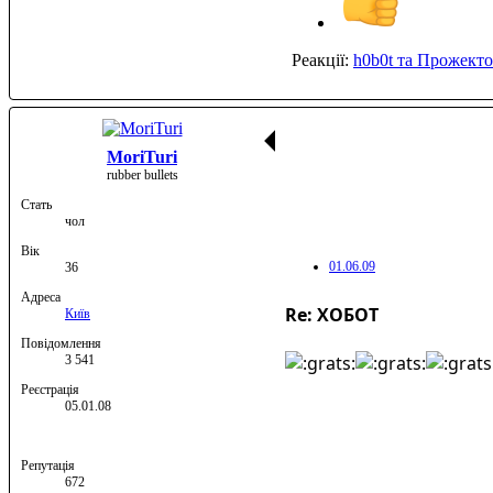
Реакції:
h0b0t
та
Прожекто
MoriTuri
rubber bullets
Стать
чол
Вік
01.06.09
36
Адреса
Re: ХОБОТ
Київ
Повідомлення
3 541
Реєстрація
05.01.08
Репутація
672