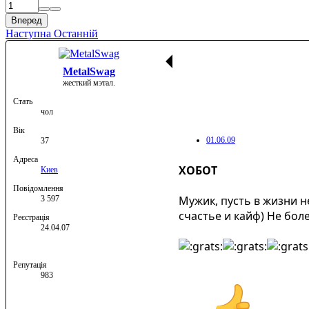
Вперед
Наступна
Останній
MetalSwag
жесткий мэтал.
Стать
чол
Вік
01.06.09
37
Адреса
ХОБОТ
Киев
Повідомлення
Мужик, пусть в жизни н
3 597
счастье и кайф) Не боле
Реєстрація
24.04.07
Репутація
983