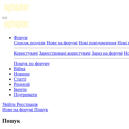
Форум
Список розділів
Нове на форумі
Нові повідомлення
Нові 
Користувачі
Зареєстровані користувачі
Зараз на форумі
Но
Пошук по форуму
Війна
Новини
Статті
Рецензії
Івенти
Підтримати
Увійти
Реєстрація
Нове на форумі
Пошук
Пошук