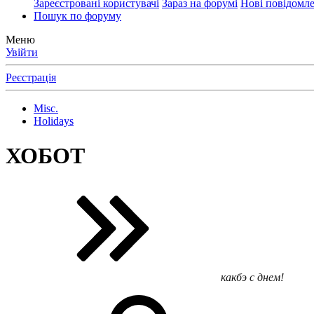
Зареєстровані користувачі
Зараз на форумі
Нові повідомл
Пошук по форуму
Меню
Увійти
Реєстрація
Misc.
Holidays
ХОБОТ
какбэ с днем!