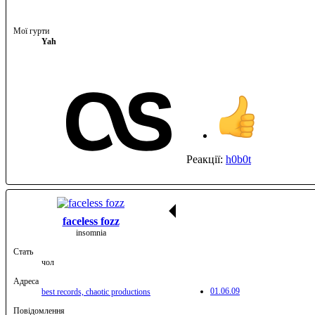
Мої гурти
Yah
Реакції:
h0b0t
faceless fozz
insomnia
Стать
чол
Адреса
01.06.09
best records, chaotic productions
Повідомлення