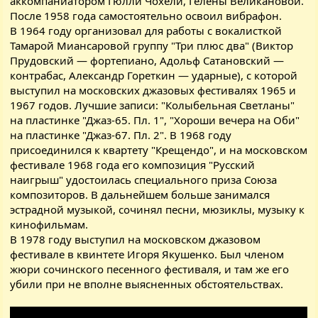
аккомпаниатором Гюлли Чохели, Гелены Великановой.
После 1958 года самостоятельно освоил вибрафон.
В 1964 году организовал для работы с вокалисткой
Тамарой Миансаровой группу "Три плюс два" (Виктор
Прудовский — фортепиано, Адольф Сатановский —
контрабас, Александр Гореткин — ударные), с которой
выступил на московских джазовых фестивалях 1965 и
1967 годов. Лучшие записи: "Колыбельная Светланы"
на пластинке "Джаз-65. Пл. 1", "Хороши вечера на Оби"
на пластинке "Джаз-67. Пл. 2". В 1968 году
присоединился к квартету "Крещендо", и на московском
фестивале 1968 года его композиция "Русский
наигрыш" удостоилась специального приза Союза
композиторов. В дальнейшем больше занимался
эстрадной музыкой, сочинял песни, мюзиклы, музыку к
кинофильмам.
В 1978 году выступил на московском джазовом
фестивале в квинтете Игоря Якушенко. Был членом
жюри сочинского песенного фестиваля, и там же его
убили при не вполне выясненных обстоятельствах.