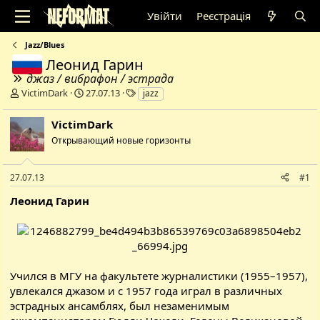
Увійти
Реєстрація
Jazz/Blues
Леонид Гарин
джаз / вибрафон / эстрада
А
Д
Т
VictimDark
27.07.13
jazz
в
а
е
т
т
г
VictimDark
о
а
и
Открывающий новые горизонты
р
с
т
т
е
в
27.07.13
#1
м
о
и
р
Леонид Гарин
е
н
н
я
Учился в МГУ на факультете журналистики (1955–1957),
увлекался джазом и с 1957 года играл в различных
эстрадных ансамблях, был незаменимым