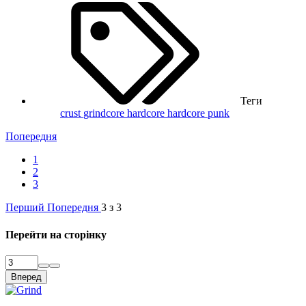
Теги
crust
grindcore
hardcore
hardcore punk
Попередня
1
2
3
Перший
Попередня
3 з 3
Перейти на сторінку
Вперед