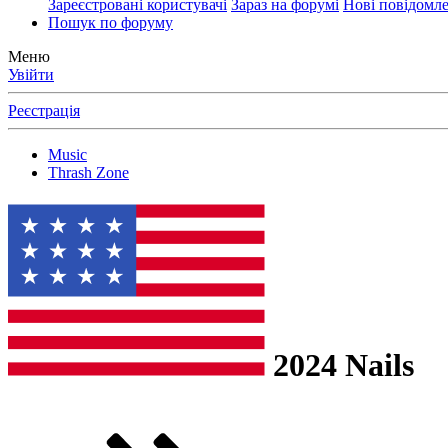
Зареєстровані користувачі
Зараз на форумі
Нові повідомл
Пошук по форуму
Меню
Увійти
Реєстрація
Music
Thrash Zone
2024
Nails