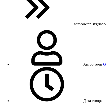
hardcore/crust/grindc
Автор теми
G
Дата створен