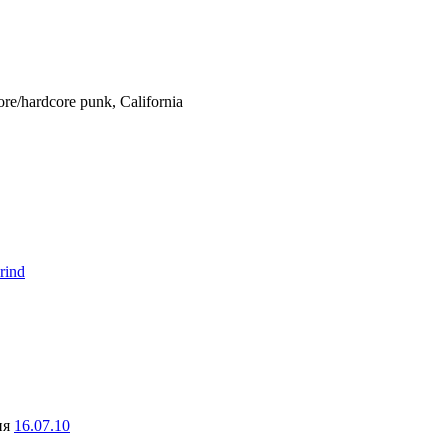
ore/hardcore punk, California
rind
ня
16.07.10