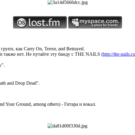
пп, как Carry On, Terror, and Betrayed.
ds также нет. Не путайте эту банду с THE NAILS (
http://the-nails.
y".
eath and Drop Dead".
tand Your Ground, among others) - Гитара и вокал.