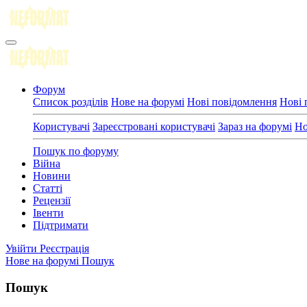
Форум
Список розділів
Нове на форумі
Нові повідомлення
Нові 
Користувачі
Зареєстровані користувачі
Зараз на форумі
Но
Пошук по форуму
Війна
Новини
Статті
Рецензії
Івенти
Підтримати
Увійти
Реєстрація
Нове на форумі
Пошук
Пошук