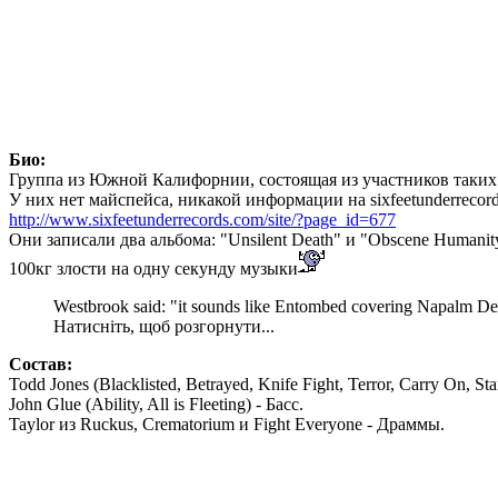
Био:
Группа из Южной Калифорнии, состоящая из участников таких гру
У них нет майспейса, никакой информации на sixfeetunderrecor
http://www.sixfeetunderrecords.com/site/?page_id=677
Они записали два альбома: "Unsilent Death" и "Obscene Humanit
100кг злости на одну секунду музыки
Westbrook said: "it sounds like Entombed covering Napalm D
Натисніть, щоб розгорнути...
Состав:
Todd Jones (Blacklisted, Betrayed, Knife Fight, Terror, Carry On, S
John Glue (Ability, All is Fleeting) - Басс.
Taylor из Ruckus, Crematorium и Fight Everyone - Драммы.