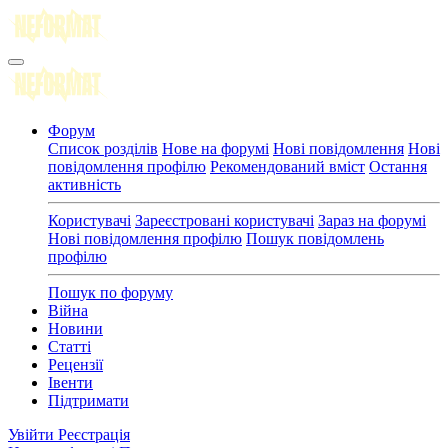
Форум
Список розділів
Нове на форумі
Нові повідомлення
Нові
повідомлення профілю
Рекомендований вміст
Остання
активність
Користувачі
Зареєстровані користувачі
Зараз на форумі
Нові повідомлення профілю
Пошук повідомлень
профілю
Пошук по форуму
Війна
Новини
Статті
Рецензії
Івенти
Підтримати
Увійти
Реєстрація