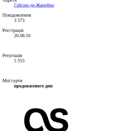
Гайсин-де-Жанейро
Повідомлення
3 573
Реєстрація
20.08.10
Репутація
5 553
Мої гурти
продовженого дня