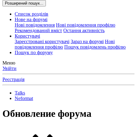
Розширений пошук...
Список розділів
Нове на форумі
Нові повідомлення
Нові повідомлення профілю
Рекомендований вміст
Остання активність
Користувачі
Зареєстровані користувачі
Зараз на форумі
Нові
повідомлення профілю
Пошук повідомлень профілю
Пошук по форуму
Меню
Увійти
Реєстрація
Talks
Neformat
Обновление форума