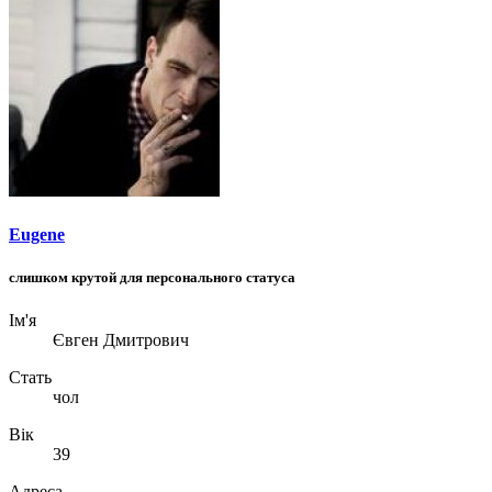
Eugene
слишком крутой для персонального статуса
Ім'я
Євген Дмитрович
Стать
чол
Вік
39
Адреса