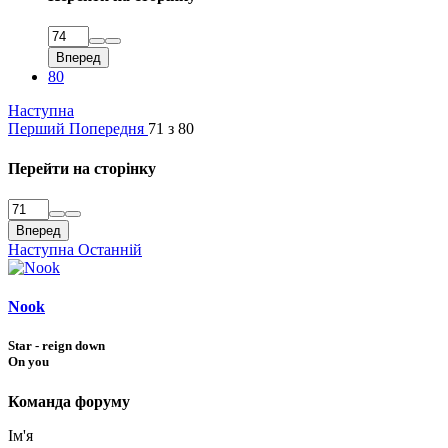
Вперед
80
Наступна
Перший
Попередня
71 з 80
Перейти на сторінку
Вперед
Наступна
Останній
Nook
Star - reign down
On you
Команда форуму
Ім'я