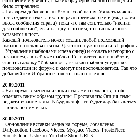
сообщений и увидеть, с каких браузеров сколько сообщений
было отправлено.
- На форум добавлены шаблоны сообщения. Увидеть можно
при создании темы либо при расширенном ответе (над полем
ввода сообщения справа). пока что там есть только "иконки
для сообщений", если клацнуть по ним, то список иконок
вставится в пост.
Каждый пользователь может создать любой подходящий
шаблон и пользоваться им. Для этого нужно пойти в Профиль
- Управление шаблонами (слева снизу) и создать категорию с
названием, а в ней уже шаблон. Если категории и шаблону
ставить галочку "Избранное", то такой шаблон увидят все
пользователи на форуме и смогут им воспользоваться. Так что
добавляйте в Избранное только что-то полезное.
20.09.2011
- На форуме заменены иконки флагами государств, чтобы
отмечать таким образом группы. Проставлять: Опции темы -
редактирование темы. В будущем флаги будут дорабатываться
- поиск по ним и т.п.
30.09.2011
- Обновление вставки медиа на форуме, добавлены:
Dailymotion, Facebook Videos, Myspace Videos, ProstoPleer,
SoundCloud, Ustream, YouTube Short URLS.