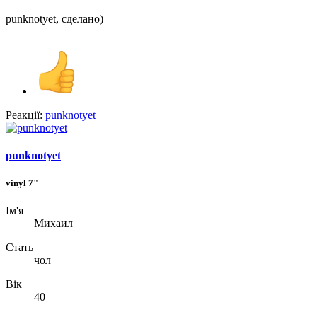
punknotyet, сделано)
Реакції:
punknotyet
punknotyet
vinyl 7"
Ім'я
Михаил
Стать
чол
Вік
40