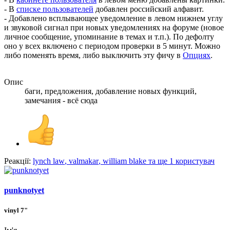
- В
списке пользователей
добавлен российский алфавит.
- Добавлено всплывающее уведомление в левом нижнем углу
и звуковой сигнал при новых уведомлениях на форуме (новое
личное сообщение, упоминание в темах и т.п.). По дефолту
оно у всех включено с периодом проверки в 5 минут. Можно
либо поменять время, либо выключить эту фичу в
Опциях
.
Опис
баги, предложения, добавление новых функций,
замечания - всё сюда
Реакції:
lynch law
,
valmakar
,
william blake
та ще 1 користувач
punknotyet
vinyl 7"