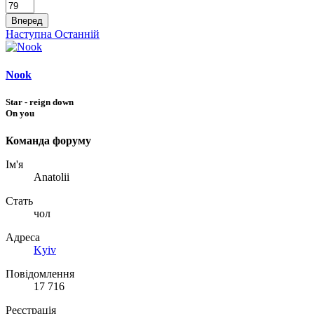
Вперед
Наступна
Останній
Nook
Star - reign down
On you
Команда форуму
Ім'я
Anatolii
Стать
чол
Адреса
Kyiv
Повідомлення
17 716
Реєстрація