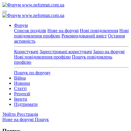
Форум
Список розділів
Нове на форумі
Нові повідомлення
Нові
повідомлення профілю
Рекомендований вміст
Остання
активність
Користувачі
Зареєстровані користувачі
Зараз на форумі
Нові повідомлення профілю
Пошук повідомлень
профілю
Пошук по форуму
Війна
Новини
Статті
Рецензії
Івенти
Підтримати
Увійти
Реєстрація
Нове на форумі
Пошук
Пошук