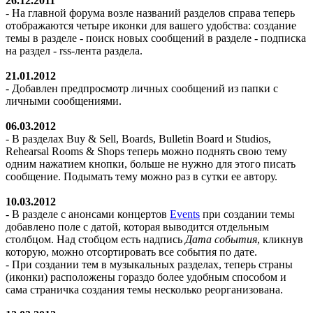
26.12.2011
- На главной форума возле названий разделов справа теперь
отображаются четыре иконки для вашего удобства: создание
темы в разделе - поиск новых сообщений в разделе - подписка
на раздел - rss-лента раздела.
21.01.2012
- Добавлен предпросмотр личных сообщений из папки с
личными сообщениями.
06.03.2012
- В разделах Buy & Sell, Boards, Bulletin Board и Studios,
Rehearsal Rooms & Shops теперь можно поднять свою тему
одним нажатием кнопки, больше не нужно для этого писать
сообщение. Подымать тему можно раз в сутки ее автору.
10.03.2012
- В разделе с анонсами концертов
Events
при создании темы
добавлено поле с датой, которая выводится отдельным
столбцом. Над стобцом есть надпись
Дата события
, кликнув
которую, можно отсортировать все события по дате.
- При создании тем в музыкальных разделах, теперь страны
(иконки) расположены гораздо более удобным способом и
сама страничка создания темы несколько реорганизована.