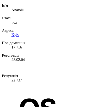
Ім'я
Anatolii
Стать
чол
Адреса
Kyiv
Повідомлення
17 716
Реєстрація
28.02.04
Репутація
22 737