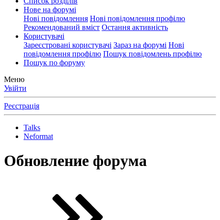
Список розділів
Нове на форумі
Нові повідомлення
Нові повідомлення профілю
Рекомендований вміст
Остання активність
Користувачі
Зареєстровані користувачі
Зараз на форумі
Нові
повідомлення профілю
Пошук повідомлень профілю
Пошук по форуму
Меню
Увійти
Реєстрація
Talks
Neformat
Обновление форума