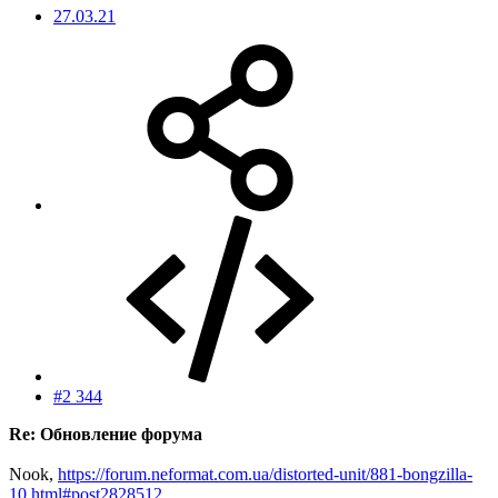
27.03.21
#2 344
Re: Обновление форума
Nook,
https://forum.neformat.com.ua/distorted-unit/881-bongzilla-
10.html#post2828512