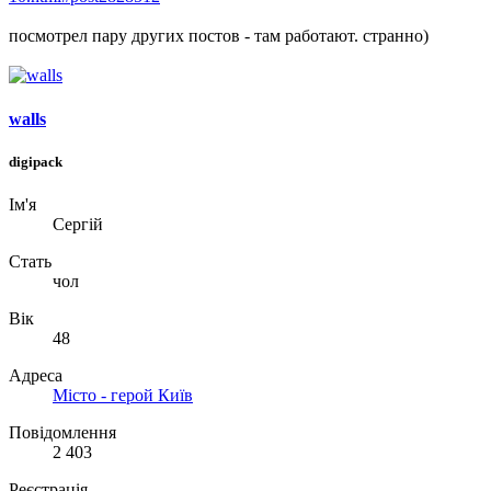
посмотрел пару других постов - там работают. странно)
walls
digipack
Ім'я
Сергій
Стать
чол
Вік
48
Адреса
Місто - герой Київ
Повідомлення
2 403
Реєстрація