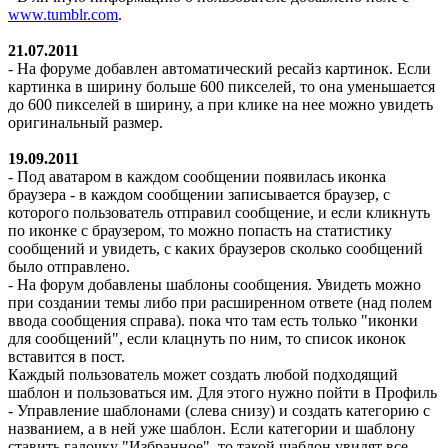
www.tumblr.com
.
21.07.2011
- На форуме добавлен автоматический ресайз картинок. Если
картинка в ширину больше 600 пикселей, то она уменьшается
до 600 пикселей в ширину, а при клике на нее можно увидеть
оригинальный размер.
19.09.2011
- Под аватаром в каждом сообщении появилась иконка
браузера - в каждом сообщении записывается браузер, с
которого пользователь отправил сообщение, и если кликнуть
по иконке с браузером, то можно попасть на статистику
сообщений и увидеть, с каких браузеров сколько сообщений
было отправлено.
- На форум добавлены шаблоны сообщения. Увидеть можно
при создании темы либо при расширенном ответе (над полем
ввода сообщения справа). пока что там есть только "иконки
для сообщений", если клацнуть по ним, то список иконок
вставится в пост.
Каждый пользователь может создать любой подходящий
шаблон и пользоваться им. Для этого нужно пойти в Профиль
- Управление шаблонами (слева снизу) и создать категорию с
названием, а в ней уже шаблон. Если категории и шаблону
ставить галочку "Избранное", то такой шаблон увидят все