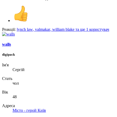
Реакції:
lynch law
,
valmakar
,
william blake
та ще 1 користувач
walls
digipack
Ім'я
Сергій
Стать
чол
Вік
48
Адреса
Місто - герой Київ