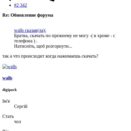
#2 342
Re: Обновление форума
walls сказав(ла):
Братва, скачать по прежнему не могу -( в хроме - с
телефона ) .
Натисніть, щоб розгорнути...
так а что происходит когда нажимаешь скачать?
walls
digipack
Ім'я
Сергій
Стать
чол