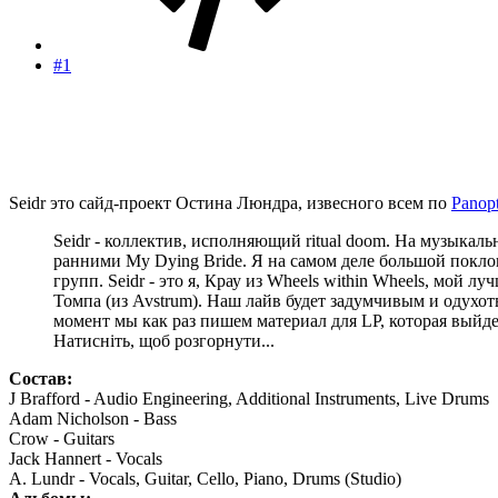
#1
Seidr это сайд-проект Остина Люндра, извесного всем по
Panop
Seidr - коллектив, исполняющий ritual doom. На музыкаль
ранними My Dying Bride. Я на самом деле большой покло
групп. Seidr - это я, Крау из Wheels within Wheels, мой
Томпа (из Avstrum). Наш лайв будет задумчивым и одух
момент мы как раз пишем материал для LP, которая выйдет 
Натисніть, щоб розгорнути...
Cостав:
J Brafford - Audio Engineering, Additional Instruments, Live Drums
Adam Nicholson - Bass
Crow - Guitars
Jack Hannert - Vocals
A. Lundr - Vocals, Guitar, Cello, Piano, Drums (Studio)