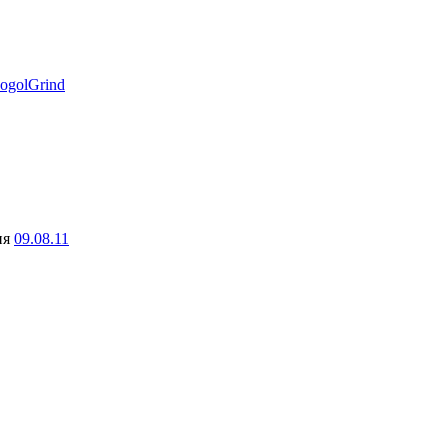
ogolGrind
ня
09.08.11