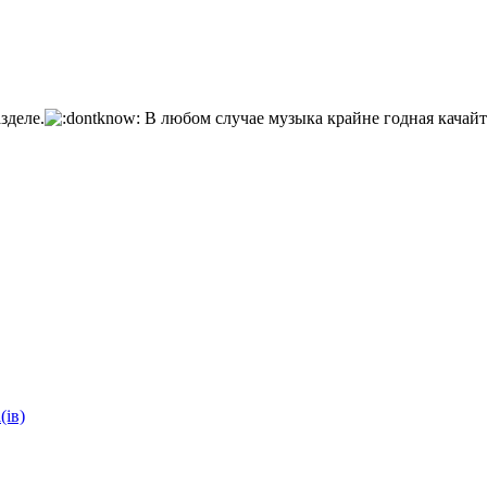
зделе.
В любом случае музыка крайне годная качайт
(ів)