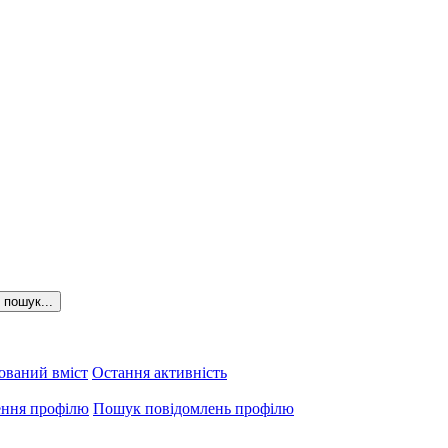
пошук...
ований вміст
Остання активність
ення профілю
Пошук повідомлень профілю