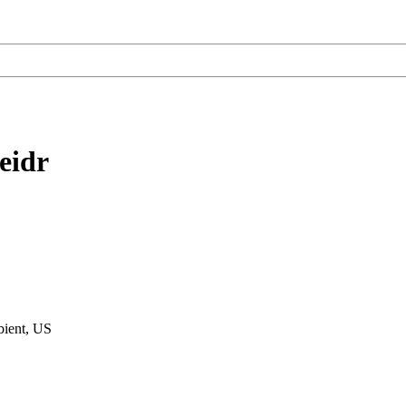
eidr
bient, US