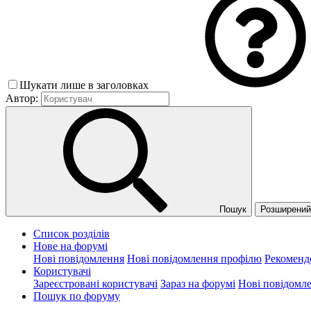
Шукати лише в заголовках
Автор:
Пошук
Розширений 
Список розділів
Нове на форумі
Нові повідомлення
Нові повідомлення профілю
Рекоменд
Користувачі
Зареєстровані користувачі
Зараз на форумі
Нові повідомл
Пошук по форуму