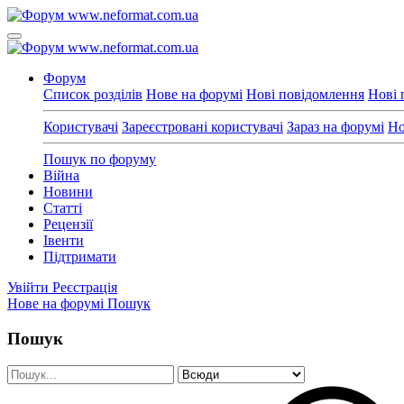
Форум
Список розділів
Нове на форумі
Нові повідомлення
Нові 
Користувачі
Зареєстровані користувачі
Зараз на форумі
Но
Пошук по форуму
Війна
Новини
Статті
Рецензії
Івенти
Підтримати
Увійти
Реєстрація
Нове на форумі
Пошук
Пошук