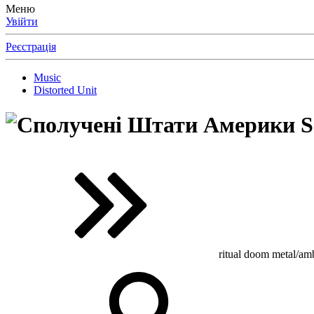
Меню
Увійти
Реєстрація
Music
Distorted Unit
S
ritual doom metal/am