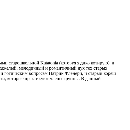
ыми старошкольной Katatonia (которуя я дико котирую), и
я тяжелый, мелодичный и романтичный дух тех старых
ным и готическим вопросам Патрик Фленери, и старый кореш
сти, которые практикуют члены группы. В данный