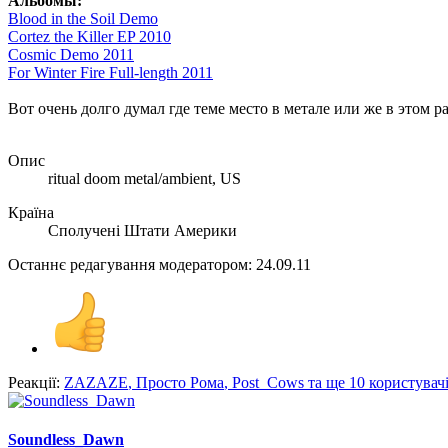
Альбомы:
Blood in the Soil Demo
Cortez the Killer EP 2010
Cosmic Demo 2011
For Winter Fire Full-length 2011
Вот очень долго думал где теме место в метале или же в этом ра
Опис
ritual doom metal/ambient, US
Країна
Сполучені Штати Америки
Останнє редагування модератором:
24.09.11
Реакції:
ZAZAZE
,
Просто Рома
,
Post_Cows
та ще 10 користувачі
Soundless_Dawn