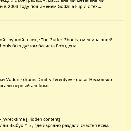
003 году под именем Godzilla Flip и с тех...
той группой в лице The Gutter Ghouls, смешивающей
houls был дуэтом басиста Брэндена...
ки Vodun - drums Dmitry Terentyev - guitar Несколько
писали первый альбом...
-_Wrecktime [Hidden content]
ли Выбух # 5 , где изрядно раздали счастья всем...