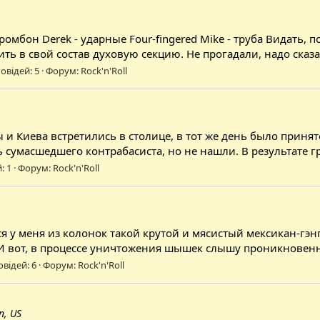
 - тромбон Derek - ударные Four-fingered Mike - труба Видат
ь в свой состав духовую секцию. Не прогадали, надо сказат
овідей: 5
Форум:
Rock'n'Roll
ы и Киева встретились в столице, в тот же день было при
ь сумасшедшего контрабасиста, но не нашли. В результате гр
: 1
Форум:
Rock'n'Roll
я у меня из колонок такой крутой и мясистый мексикан-гэнг
И вот, в процессе уничтожения шышек слышу проникновенну
овідей: 6
Форум:
Rock'n'Roll
n, US