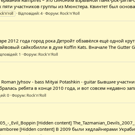
ти участников группы из Мюнстера. Квинтет был основан в 2
Відповідей: 4
Форум:
Rock'n'Roll
ck'n'roll
варе 2012 года город рока Детройт обзавёлся ещё одной кру
йвовый сайкобилли в духе Koffin Kats. Вначале The Gutter G
ідповідей: 1
Форум:
Rock'n'Roll
oman Jyhsov - bass Mityai Potashkin - guitar Бывшие участни
ралась ребята в конце 2010 года, и вот совсем недавно за
ей: 0
Форум:
Rock'n'Roll
05_-_Evil_Boppin [Hidden content] The_Tazmanian_Devils_2007_
amboree [Hidden content] В 2009 были хедлайнерами Украбил