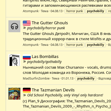
гитарами и запоминающимися распевками всех пя
Atompunk
Тема
04.08.13
horror punk
psychobilly
ro
The Gutter Ghouls
psychobilly/horror punk
The Gutter Ghouls Детройт, Мичиган, США В ян
традиционный хоррор-панк в стиле Misfits и дра
Atompunk
Тема
04.08.13
В
horror punk
psychobilly
Las Bombillas
psychobilly/gothabilly
Нынешний cостав Max Chursanov - vocals, drums R
слов Молодая команда из Воронежа, Россия. Соб
MadSurfinZombie
Тема
01.01.13
Відповід
psychobilly
The Tazmanian Devils
Old School Psychobilly, only Vinyl only hardcore!
(c) Plan_9 Дискография: The_Tazmanian_Devils_20
The_Tazmanian_Devils_2009_-_Rhythm_n_Psycho_J