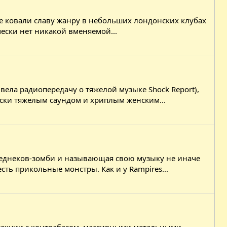
рые ковали славу жанру в небольших лондонских клубах
ически нет никакой вменяемой...
вела радиопередачу о тяжелой музыке Shock Report),
чески тяжелым саундом и хриплым женским...
д реднеков-зомби и называющая свою музыку не иначе
ь прикольные монстры. Как и у Rampires...
-секции с контрабасом, массивными метальными