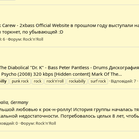
ark Carew - 2xbass Official Website в прошлом году выступал
и торкнет, по убывающей :D
: 6
Форум:
Rock'n'Roll
he Diabolical "Dr. K" - Bass Peter Pantless - Drums Дискографи
e Psycho (2008) 320 kbps [Hidden content] Mark Of The...
Відповідей: 7
illy
punk rock
rock
rock'n'roll
rockabilly
surf rock
halia, Germany
льшой любовью к рок-н-роллу! История группы началась тя
альной недостаточности. Потребовалось целых 8 лет, чтобы 
повідей: 0
Форум:
Rock'n'Roll