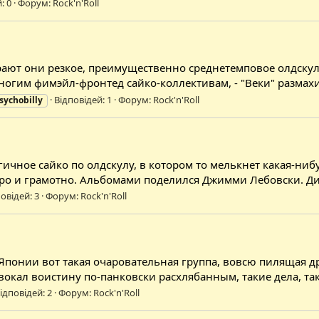
: 0
Форум:
Rock'n'Roll
играют они резкое, преимущественно среднетемповое олдску
огим фимэйл-фронтед сайко-коллективам, - "Веки" размахи
Відповідей: 1
Форум:
Rock'n'Roll
sychobilly
чное сайко по олдскулу, в котором то мелькнет какая-нибу
ро и грамотно. Альбомами поделился Джимми Лебовски. Диск
овідей: 3
Форум:
Rock'n'Roll
 Японии вот такая очаровательная группа, вовсю пилящая д
 вокал воистину по-панковски расхлябанным, такие дела, так
ідповідей: 2
Форум:
Rock'n'Roll