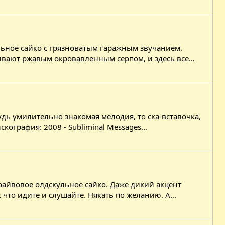
льное сайко с грязноватым гаражным звучанием.
вают ржавым окровавленным серпом, и здесь все...
дь умилительно знакомая мелодия, то ска-вставочка,
ография: 2008 - Subliminal Messages...
райвовое олдскульное сайко. Даже дикий акцент
 что идите и слушайте. Някать по желанию. А...