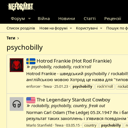
Форум
Війна
Новини
Статті
Рецензії
Список розділів
Нове на форумі
Користувачі
Пошук по 
Теги
psychobilly
Hotrod Frankie (Hot Rod Frankie)
psychobilly, rockabilly, rock'n'roll
Hotrod Frankie - шведський psychobilly / rockabi
англійською мовою Хотрод це назва для "типови
enforcer
Тема
25.01.23
psychobilly
rock'n'roll
rockab
The Legendary Stardust Cowboy
rockabilly, psychobilly, country, freak out
Norman Carl Odam (The Ledge) 05.IX.1947 Як і 
результат таких захоплень і з'явився псевдонім
Marlo Stanfield
Тема
03.05.15
country
psychobilly
r