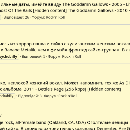
льные даты, имейте ввиду The Goddamn Gallows - 2005 - Life o
ost Of The Rails [Hidden content] The Goddamn Gallows - 2010 -
Відповідей: 26
Форум:
Rock'n'Roll
есь из хоррор-панка и сайко с хулиганским женским вокало
 к Banane Metalik, чем к фимэйл-фронтед сайко-группам. В 
Відповідей: 5
Форум:
Rock'n'Roll
sychobilly
айко, неплохой женский вокал. Может напомнить тех же As 
альбома: 2011 - Bettie's Rage [256 kbps] [Hidden content]
Відповідей: 3
Форум:
Rock'n'Roll
ockabilly
!
rage rock, all-female band (Oakland, CA, USA) Оголтелые деви
сайко. В своих вдохновителях указывают Demented Are Go, 