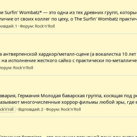
he Surfin' Wombatz* — это одна из тех древних групп, кото
личие от своих коллег по цеху, о The Surfin' Wombatz практ
повідей: 1
Форум:
Rock'n'Roll
 антверпенской хардкор/металл-сцене (а вокалистка 10 лет 
урс на исполнение жесткого сайко с практически по-металли
Форум:
Rock'n'Roll
 Бавария, Германия Молодая баварская группа, косящая по
называют многочисленные хоррор-фильмы любой эры, где ест
Відповідей: 2
Форум:
Rock'n'Roll
ck'n'roll
Германия Rampires – это синоним взрывной панк-рок-ритм