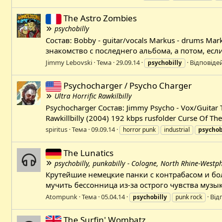
The Astro Zombies
psychobilly
Состав: Bobby - guitar/vocals Markus - drums M
знакомство с последнего альбома, а потом, есл
Jimmy Lebovski
Тема
29.09.14
Відповідей
psychobilly
Psychocharger / Psycho Charger
Ultra Horrific Rawkilbilly
Psychocharger Состав: Jimmy Psycho - Vox/Guitar T
Rawkillbilly (2004) 192 kbps rusfolder Curse Of Th
spiritus
Тема
09.09.14
horror punk
industrial
psychob
The Lunatics
psychobilly, punkabilly - Cologne, North Rhine-Westp
Крутейшие немецкие панки с контрабасом и бо
мучить бессонница из-за острого чувства музык
Atompunk
Тема
05.04.14
Від
psychobilly
punk rock
The Surfin' Wombatz