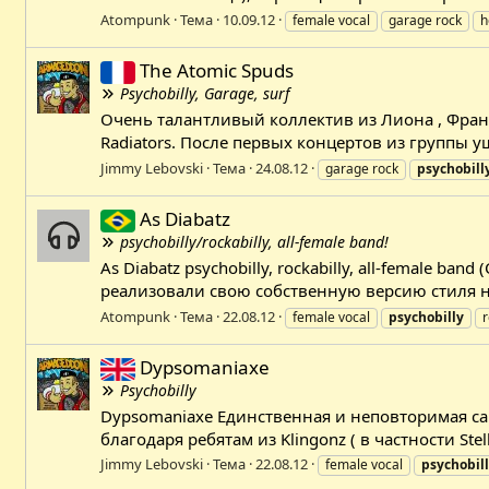
Atompunk
Тема
10.09.12
female vocal
garage rock
h
The Atomic Spuds
Psychobilly, Garage, surf
Очень талантливый коллектив из Лиона , Франц
Radiators. После первых концертов из группы у
Jimmy Lebovski
Тема
24.08.12
garage rock
psychobill
As Diabatz
psychobilly/rockabilly, all-female band!
As Diabatz psychobilly, rockabilly, all-female b
реализовали свою собственную версию стиля на
Atompunk
Тема
22.08.12
female vocal
psychobilly
r
Dypsomaniaxe
Psychobilly
Dypsomaniaxe Единственная и неповторимая сай
благодаря ребятам из Klingonz ( в частности St
Jimmy Lebovski
Тема
22.08.12
female vocal
psychobil