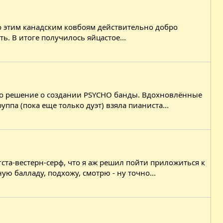
ь, по этим канадским ковбоям действительно добро
ь. В итоге получилось яйцастое...
нято решение о создании PSYCHO банды. Вдохновлённые
уппа (пока еще только дуэт) взяла пианиста...
ста-вестерн-серф, что я аж решил пойти приложиться к
ю балладу, подхожу, смотрю - ну точно...