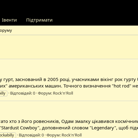
Івенти
Підтримати
форуму
lly гурт, заснований в 2005 році, учасниками вікінг рок гурту
х" американських машин. Точного визначення "hot rod" нема
Відповідей: 0
Форум:
Rock'n'Roll
illy
багато хто з його ровесників, Одам змалку цікавився космі
 "Stardust Cowboy", доповнений словом "Legendary", щоб підк
Відповідей: 0
Форум:
Rock'n'Roll
ockabilly