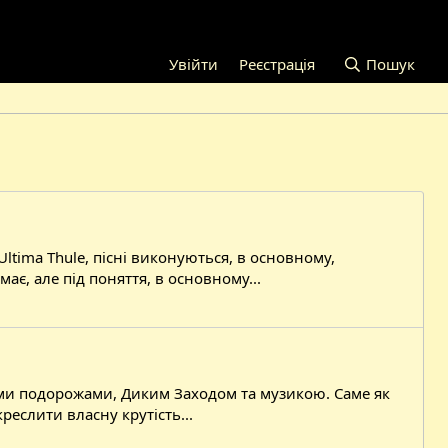
Увійти
Реєстрація
Пошук
 Ultima Thule, пісні виконуються, в основному,
є, але під поняття, в основному...
чними подорожами, Диким Заходом та музикою. Саме як
реслити власну крутість...