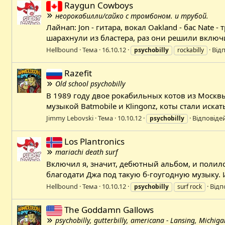
Raygun Cowboys
неорокабилли/сайко с тромбоном. и трубой.
Лайнап: Jon - гитара, вокал Oakland - бас Nate
шарахнули из бластера, раз они решили включит
Hellbound
Тема
16.10.12
Відп
psychobilly
rockabilly
Razefit
Old school psychobilly
В 1989 году двое рокабильных котов из Москв
музыкой Batmobile и Klingonz, коты стали искат
Jimmy Lebovski
Тема
10.10.12
Відповідей
psychobilly
Los Plantronics
mariachi death surf
Включил я, значит, дебютный альбом, и полилс
благодати Джа под такую б-гоугодную музыку. 
Hellbound
Тема
10.10.12
Відп
psychobilly
surf rock
The Goddamn Gallows
psychobilly, gutterbilly, americana - Lansing, Michiga