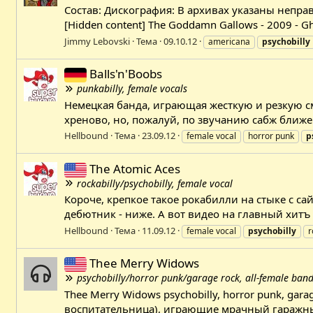
Состав: Дискография: В архивах указаны неправи
[Hidden content] The Goddamn Gallows - 2009 - Gh
Jimmy Lebovski
Тема
09.10.12
americana
psychobilly
Balls'n'Boobs
punkabilly, female vocals
Немецкая банда, играющая жесткую и резкую см
хреново, но, пожалуй, по звучанию сабж ближе
Hellbound
Тема
23.09.12
female vocal
horror punk
p
The Atomic Aces
rockabilly/psychobilly, female vocal
Короче, крепкое такое рокабилли на стыке с с
дебютник - ниже. А вот видео на главный хитъ с 
Hellbound
Тема
11.09.12
female vocal
psychobilly
r
Thee Merry Widows
psychobilly/horror punk/garage rock, all-female band
Thee Merry Widows psychobilly, horror punk, ga
воспитательница), играющие мрачный гаражный 