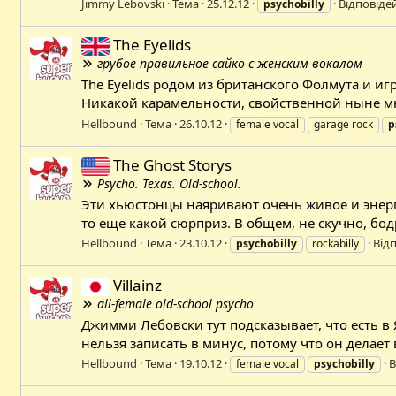
Jimmy Lebovski
Тема
25.12.12
Відповідей
psychobilly
The Eyelids
грубое правильное сайко с женским вокалом
The Eyelids родом из британского Фолмута и 
Никакой карамельности, свойственной ныне мн
Hellbound
Тема
26.10.12
female vocal
garage rock
p
The Ghost Storys
Psycho. Texas. Old-school.
Эти хьюстонцы наяривают очень живое и энерги
то еще какой сюрприз. В общем, не скучно, бод
Hellbound
Тема
23.10.12
Відп
psychobilly
rockabilly
Villainz
all-female old-school psycho
Джимми Лебовски тут подсказывает, что есть в
нельзя записать в минус, потому что он делает
Hellbound
Тема
19.10.12
В
female vocal
psychobilly