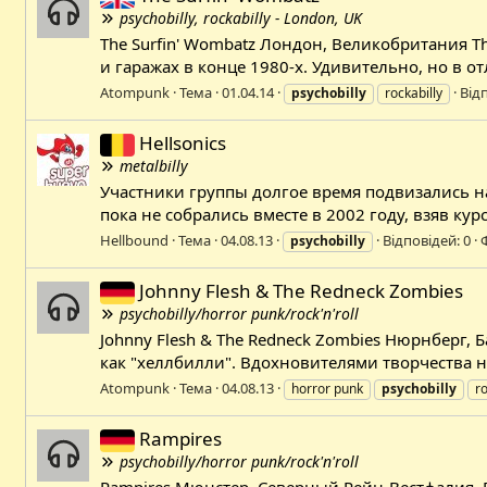
psychobilly, rockabilly - London, UK
The Surfin' Wombatz Лондон, Великобритания T
и гаражах в конце 1980-х. Удивительно, но в от
Atompunk
Тема
01.04.14
Від
psychobilly
rockabilly
Hellsonics
metalbilly
Участники группы долгое время подвизались на
пока не собрались вместе в 2002 году, взяв к
Hellbound
Тема
04.08.13
Відповідей: 0
psychobilly
Johnny Flesh & The Redneck Zombies
psychobilly/horror punk/rock'n'roll
Johnny Flesh & The Redneck Zombies Нюрнберг,
как "хеллбилли". Вдохновителями творчества 
Atompunk
Тема
04.08.13
horror punk
psychobilly
ro
Rampires
psychobilly/horror punk/rock'n'roll
Rampires Мюнстер, Северный Рейн-Вестфалия, 