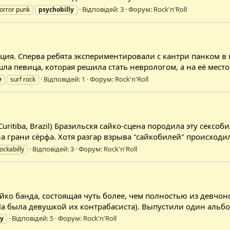
Відповідей: 3
Форум:
Rock'n'Roll
orror punk
psychobilly
ия. Сперва ребята экспериментировали с кантри панком в г
шла певица, которая решила стать неврологом, а на её место
Відповідей: 1
Форум:
Rock'n'Roll
y
surf rock
and (Curitiba, Brazil) Бразильскя сайко-сцена породила эту се
 грани сёрфа. Хотя разгар взрыва "сайкобилей" происходил 
Відповідей: 3
Форум:
Rock'n'Roll
ockabilly
ко банда, состоящая чуть более, чем полностью из девчоно
ella была девушкой их контрабасиста). Выпустили один альбом,
Відповідей: 5
Форум:
Rock'n'Roll
ly