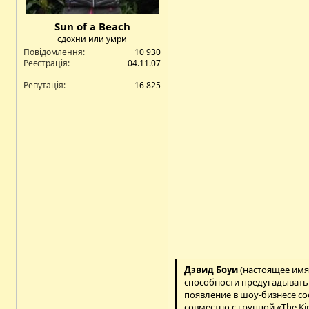
Sun of a Beach
сдохни или умри
Повідомлення
10 930
Реєстрація
04.11.07
Репутація
16 825
Дэвид Боуи
(настоящее имя 
способности предугадывать 
появление в шоу-бизнесе сос
совместно с группой «The Ki