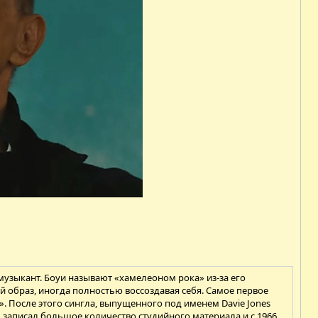
к-музыкант. Боуи называют «хамелеоном рока» из-за его
й образ, иногда полностью воссоздавая себя. Самое первое
me». После этого сингла, выпущенного под именем Davie Jones
в, записал большое количество студийного материала и с 1966