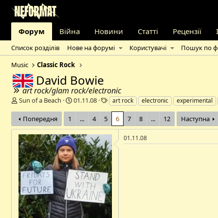
Форум
Війна
Новини
Статті
Рецензії
Список розділів
Нове на форумі
Користувачі
Пошук по 
Music
Classic Rock
David Bowie
art rock/glam rock/electronic
А
Д
Т
Sun of a Beach
01.11.08
art rock
electronic
experimental
в
а
е
т
т
г
Попередня
1
...
4
5
6
7
8
...
12
Наступна
о
а
и
р
с
01.11.08
т
т
е
в
м
о
и
р
е
н
н
я