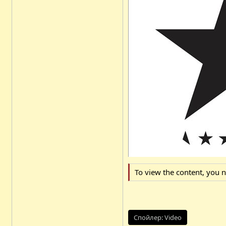
To view the content, you 
Спойлер:
Video