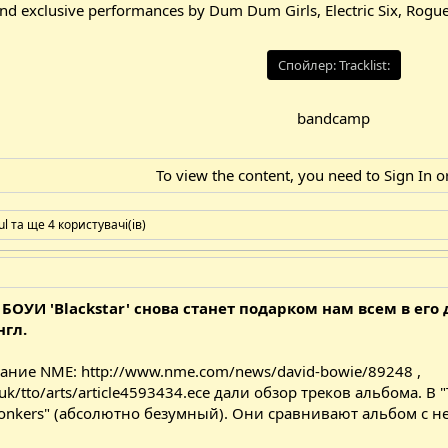
and exclusive performances by Dum Dum Girls, Electric Six, Rogu
Спойлер:
Tracklist:
bandcamp
To view the content, you need to
Sign In
o
ul
та ще 4 користувачі(ів)
УИ 'Blackstar' снова станет подарком нам всем в его д
нгл.
дание NME:
http://www.nme.com/news/david-bowie/89248
,
uk/tto/arts/article4593434.ece
дали обзор треков альбома. В "
bonkers" (абсолютно безумный). Они сравнивают альбом с н