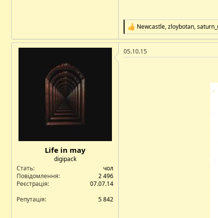
Newcastle
,
zloybotan
,
saturn
Р
е
а
05.10.15
к
ц
і
ї
:
Life in may
digipack
Стать
чол
Повідомлення
2 496
Реєстрація
07.07.14
Репутація
5 842