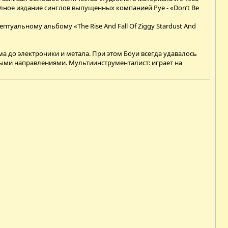
лное издание синглов выпущенных компанией Pye - «Don’t Be
птуальному альбому «The Rise And Fall Of Ziggy Stardust And
ма до электроники и метала. При этом Боуи всегда удавалось
ыми направлениями. Мультиинструменталист: играет на