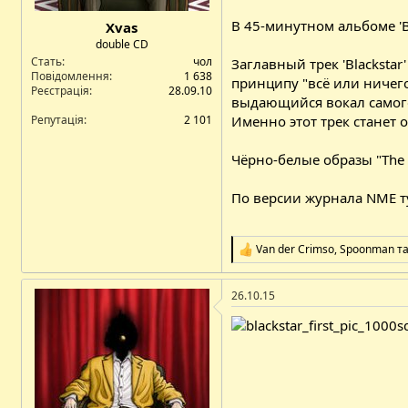
В 45-минутном альбоме 'B
Xvas
double CD
Стать
чол
Заглавный трек 'Blackstar
Повідомлення
1 638
принципу "всё или ничего
Реєстрація
28.09.10
выдающийся вокал самого
Репутація
2 101
Именно этот трек станет о
Чёрно-белые образы "The 
По версии журнала NME тур
Van der Crimso
,
Spoonman
т
Р
е
а
26.10.15
к
ц
і
ї
: