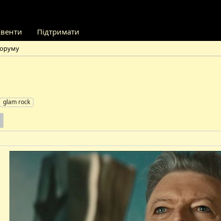
Івенти
Підтримати
форуму
glam rock