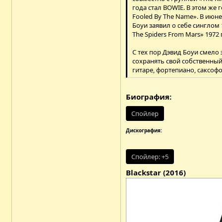
года стал BOWIE. В этом же
Fooled By The Name». В июне
Боуи заявил о себе синглом 
The Spiders From Mars» 1972 
С тех пор Дэвид Боуи смело
сохранять свой собственны
гитаре, фортепиано, саксофо
Биография:
Спойлер
Дискография:
Спойлер:
+5
Blackstar (2016)