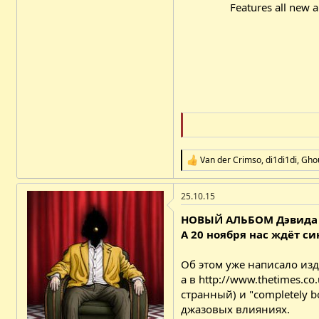
Features all new 
Van der Crimso
,
di1di1di
,
Gho
Р
е
а
25.10.15
к
ц
НОВЫЙ АЛЬБОМ Дэвида БО
і
ї
А 20 ноября нас ждёт си
:
Об этом уже написало из
а в
http://www.thetimes.co.
странный) и "completely 
джазовых влияниях.