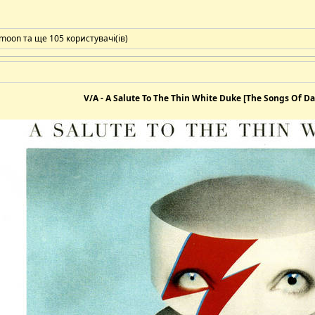
_moon
та ще 105 користувачі(ів)
V/A - A Salute To The Thin White Duke [The Songs Of D