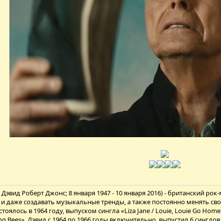
Дэвид Роберт Джонс; 8 января 1947 - 10 января 2016) - британский ро
и даже создавать музыкальные тренды, а также постоянно менять сво
тоялось в 1964 году, выпуском сингла «Liza Jane / Louie, Louie Go Ho
ng Bees», Дэвид с 1964 по 1966 годы включительно, выпустил 6 сингло