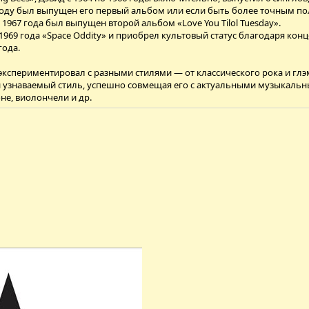
 году был выпущен его первый альбом или если быть более точным по
 1967 года был выпущен второй альбом «Love You Tilol Tuesday».
1969 года «Space Oddity» и приобрел культовый статус благодаря конце
года.
 экспериментировал с разными стилями — от классического рока и глэ
й узнаваемый стиль, успешно совмещая его с актуальными музыкальн
не, виолончели и др.