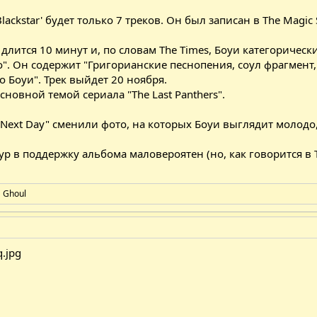
lackstar' будет только 7 треков. Он был записан в The Mag
' длится 10 минут и, по словам The Times, Боуи категоричес
". Он содержит "Григорианские песнопения, соул фрагмент, 
 Боуи". Трек выйдет 20 ноября.
сновной темой сериала "The Last Panthers".
Next Day" сменили фото, на которых Боуи выглядит молодо, 
 в поддержку альбома маловероятен (но, как говорится в Tim
а
Ghoul