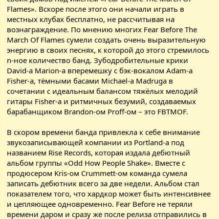
Flames». Вскоре после этого они начали играть в
местных клубах бесплатно, не рассчитывая на
вознаграждение. По мнению многих Fear Before The
March Of Flames сумели создать очень выразительную
энергию в своих песнях, к которой до этого стремилось
n-ное количество банд. Зубодробительные крики
David-а Marion-а вперемешку с бэк-вокалом Adam-а
Fisher-а, тёмными басами Michael-а Madruga в
сочетании с идеальным балансом тяжёлых мелодий
гитары Fisher-а и ритмичных безумий, создаваемых
барабанщиком Brandon-ом Proff-ом – это FBTMOF.
В скором времени банда привлекла к себе внимание
звукозаписывающей компании из Portland-а под
названием Rise Records, которая издала дебютный
альбом группы «Odd How People Shake». Вместе с
продюсером Kris-ом Crummett-ом команда сумела
записать дебютник всего за две недели. Альбом стал
показателем того, что хардкор может быть интенсивнее
и цепляющее одновременно. Fear Before не теряли
времени даром и сразу же после релиза отправились в