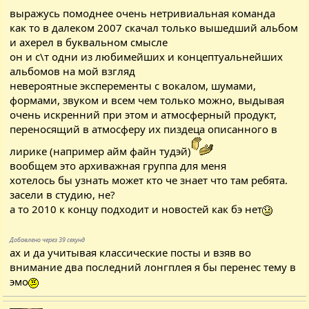
выражусь помоднее очень нетривиальная команда
как то в далеком 2007 скачал только вышедший альбом
и ахерел в буквальном смысле
он и с\т одни из любимейших и концептуальнейших
альбомов на мой взгляд
невероятные эксперементы с вокалом, шумами,
формами, звуком и всем чем только можно, выдывая
очень искренний при этом и атмосферный продукт,
переносящий в атмосферу их пиздеца описанного в
лирике (например айм файн тудэй)
вообщем это архиважная группа для меня
хотелось бы узнать может кто че знает что там ребята.
засели в студию, не?
а то 2010 к концу подходит и новостей как бэ нет
Добавлено через 39 секунд
ах и да учитывая классические посты и взяв во
внимание два последний лонгплея я бы перенес тему в
эмо