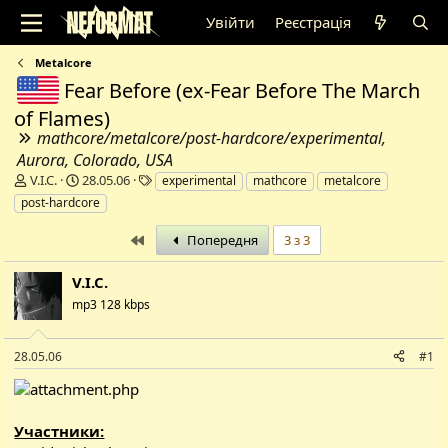
Увійти
Реєстрація
Metalcore
Fear Before (ex-Fear Before The March
of Flames)
mathcore/metalcore/post-hardcore/experimental,
Aurora, Colorado, USA
А
Д
Т
V.I.C.
28.05.06
experimental
mathcore
metalcore
в
а
е
post-hardcore
т
т
г
о
а
и
Перший
Попередня
3 з 3
р
с
т
т
V.I.C.
е
в
м
mp3 128 kbps
о
и
р
е
28.05.06
#1
н
н
я
Участники: