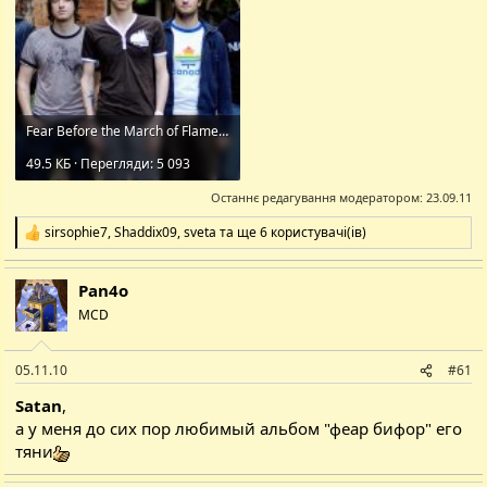
Fear Before the March of Flames.jpg
49.5 КБ · Перегляди: 5 093
Останнє редагування модератором:
23.09.11
sirsophie7
,
Shaddix09
,
sveta
та ще 6 користувачі(ів)
Р
е
а
Pan4o
к
ц
MCD
і
ї
:
05.11.10
#61
Satan
,
а у меня до сих пор любимый альбом "феар бифор" его
тяни