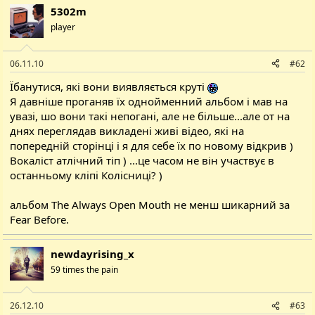
5302m
player
06.11.10
#62
Їбанутися, які вони виявляється круті
Я давніше проганяв їх однойменний альбом і мав на
увазі, шо вони такі непогані, але не більше...але от на
днях переглядав викладені живі відео, які на
попередній сторінці і я для себе їх по новому відкрив )
Вокаліст атлічний тіп ) ...це часом не він участвує в
останньому кліпі Колісниці? )
альбом The Always Open Mouth не менш шикарний за
Fear Before.
newdayrising_x
59 times the pain
26.12.10
#63