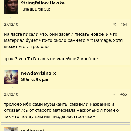
Stringfellow Hawke
Tune In, Drop Out
27.12.10
#64
на ласте писали что, они засели писать новое, и что
материал будет что-то около раннего Art Damage, хотя
может это и трололо
трэк Given To Dreams пиздатейший вообще
newdayrising_x
59 times the pain
27.12.10
#65
трололо ибо сами музыканты сменили название и
отказались от старого материала насколько я помню
так что пойду дам им пизды ласттролякам
malignant