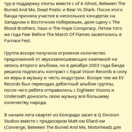
тур в поддержку плиты вместе с of A Ghost, Between The
Buried And Me, Dead Poetic и Bear Vs Shark. После этого
банда приняла участие в нескольких концертах на
Западном и Восточном побережьях, деля сцену с The
Blood Brothers, Vaux и The Hope Conspiracy. Летом того
же года Fear Before The March Of Flames засветились в
Furnace Fest.
Группа вскоре получила огромное количество
предложений от звукозаписывающих компаний на
запись второго альбома, но в декабре 2003 года банда
решила подписать контракт с Equal Vision Records в силу
их веры в музыку и честь индустрии. Вскоре тем же EV
Records был переиздан дебютный альбом группы,
после чего ребята отправились с Eighteen Visions и
Underoath доносить свою музыку всё большему
количеству народа.
В начале лета квартет из Колорадо засел в Q Division
Studios вместе с продюсером Matt-ом Ellard-ом
(Converge, Between The Buried And Me, Motorhead) для