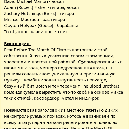
David Michael Marion - вокал
Adam (Rupert) Fisher - гитара, вокал
Zachary Hutchings (Binks) - гитара
Michael Madruga - бас-гитара
Clayton Holyoak (Goose) - барабаны
Trent Jacobi - клавишные, свет
Биография:
Fear Before The March Of Flames протоптали свой
собственный путь к уважению своим стремлением,
упорством и постоянной работой. Сформировавшись в
июле 2002 года, четверо подростков из Aurora, CO
решили создать свою уникальную и оригинальную
музыку. Скомбинировав запутанность Converge,
безумный бит Botch и темперамент The Blood Brothers,
команда сумела вырастить что-то своё на основе микса
таких стилей, как хардкор, метал и инди-рок.
Позаимствовав заголовок из местной газеты о диких
неконтролируемых пожарах, которые возникали по
всему штату, парни начали репетировать в подвалах
своих домов под именем «Fear Before The March Of