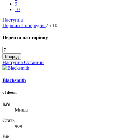
9
10
Наступна
Перший
Попередня
7 з 10
Перейти на сторінку
Вперед
Наступна
Останній
Blacksmith
of doom
Ім'я
Миша
Стать
чол
Вік