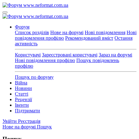
Форум
Список розділів
Нове на форумі
Нові повідомлення
Нові
повідомлення профілю
Рекомендований вміст
Остання
активність
Користувачі
Зареєстровані користувачі
Зараз на форумі
Нові повідомлення профілю
Пошук повідомлень
профілю
Пошук по форуму
Війна
Новини
Статті
Рецензії
Івенти
Підтримати
Увійти
Реєстрація
Нове на форумі
Пошук
Пошук