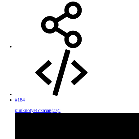
#184
punknotyet сказав(ла):