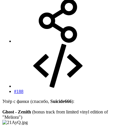
#188
Упёр с фанки (спасибо,
Suicide666
):
Ghost - Zenith
(bonus track from limited vinyl edition of
"Meliora")