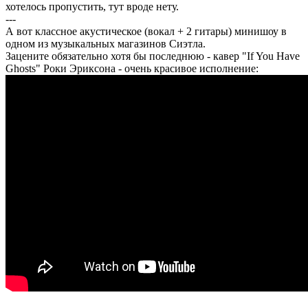
хотелось пропустить, тут вроде нету.
---
А вот классное акустическое (вокал + 2 гитары) минишоу в
одном из музыкальных магазинов Сиэтла.
Зацените обязательно хотя бы последнюю - кавер "If You Have
Ghosts" Роки Эриксона - очень красивое исполнение: