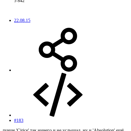
5 842
22.08.15
#183
лучше 'Cirice' так ничего и не услышал. ну и 'Absolution' ещё