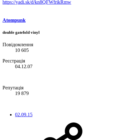
https://yadi.sk/d/kn8QFWfrikRmw
Atompunk
double gatefold vinyl
Повідомлення
10 605
Реєстрація
04.12.07
Репутація
19 879
02.09.15