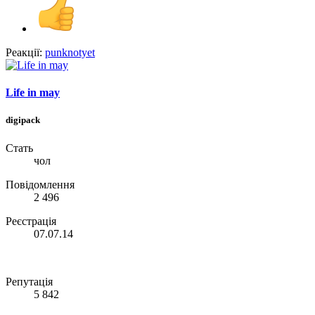
Реакції:
punknotyet
Life in may
digipack
Стать
чол
Повідомлення
2 496
Реєстрація
07.07.14
Репутація
5 842