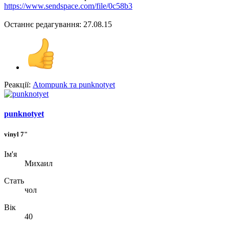
https://www.sendspace.com/file/0c58b3
Останнє редагування:
27.08.15
Реакції:
Atompunk
та
punknotyet
punknotyet
vinyl 7"
Ім'я
Михаил
Стать
чол
Вік
40