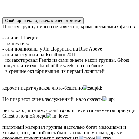
Спойлер:
начало, впечатления от демки
Про эту группу ничего не известно, кроме нескольких фактов:
- они из Швеции
- их шестеро
- они подписаны у Ли Дорриана на Rise Above
- они выступили на Roadburn 2011
- их закотировал Fenriz из сами-знаете-какой-группы, Ghost
получили титул "band of the week" на его блоге
- в средине октября вышел их первый лонгплей
короче пиарят чуваков люто-бешенно
Но пиар этот очень заслуженный, надо сказать
ретро-хард, винтаж, doom'n'gloom - все эти элементы присущи
Ghost в полной мере
пилотный материал группы настолько богат мелодиями и
хитами, что , не побоюсь быть закиданным помидорами,
свободно конкурирует с
Witchcraft