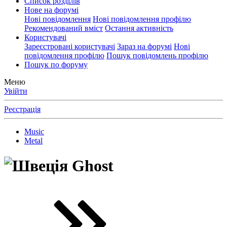
Список розділів
Нове на форумі
Нові повідомлення
Нові повідомлення профілю
Рекомендований вміст
Остання активність
Користувачі
Зареєстровані користувачі
Зараз на форумі
Нові
повідомлення профілю
Пошук повідомлень профілю
Пошук по форуму
Меню
Увійти
Реєстрація
Music
Metal
Ghost