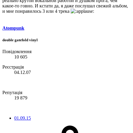
реально крутой вокальной работой и душком прога, чем
какое-то говно. И кстати да, я даже послушал свежий альбом,
и мне понравилось 3 или 4 трека
Atompunk
double gatefold vinyl
Повідомлення
10 605
Реєстрація
04.12.07
Репутація
19 879
01.09.15