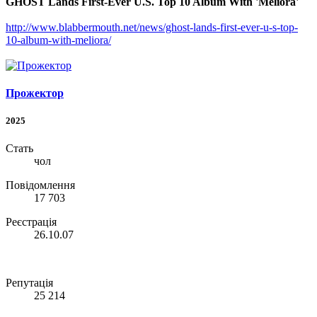
GHOST Lands First-Ever U.S. Top 10 Album With 'Meliora'
http://www.blabbermouth.net/news/ghost-lands-first-ever-u-s-top-
10-album-with-meliora/
Прожектор
2025
Стать
чол
Повідомлення
17 703
Реєстрація
26.10.07
Репутація
25 214