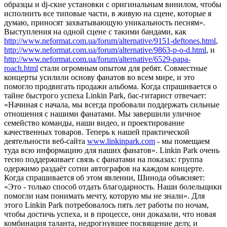
образцы и dj-ские установки с оригинальным винилом, чтобы
исполнить все типовые части, в живую на сцене, которые я
думаю, приносят захватывающую уникальность песням».
Выступления на одной сцене с такими бандами, как
http://www.neformat.com.ua/forum/alternative/9151-deftones.html
,
http://www.neformat.com.ua/forum/alternative/9863-p-o-d.html
, и
http://www.neformat.com.ua/forum/alternative/6529-papa-
roach.html
стали огромным опытом для ребят. Совместные
концерты усилили основу фанатов во всем мире, и это
помогло продвигать продажи альбома. Когда спрашивается о
тайне быстрого успеха Linkin Park, бас-гитарист отвечает:
«Начиная с начала, мы всегда пробовали поддержать сильные
отношения с нашими фанатами. Мы завершили уличное
семейство команды, наши видео, и проектирование
качественных товаров. Теперь к нашей практической
деятельности веб-сайта
www.linkinpark.com
- мы помещаем
туда всю информацию для наших фанатов». Linkin Park очень
тесно поддерживает связь с фанатами на показах: группа
одержимо раздаёт сотни автографов на каждом концерте.
Когда спрашивается об этом явлении, Шинода объясняет:
«Это - только способ отдать благодарность. Наши болельщики
помогли нам понимать мечту, которую мы не знали». Для
этого Linkin Park потребовалось пять лет работы по ночам,
чтобы достичь успеха, и в процессе, они доказали, что новая
комбинация таланта, недрогнувшее посвящение делу, и