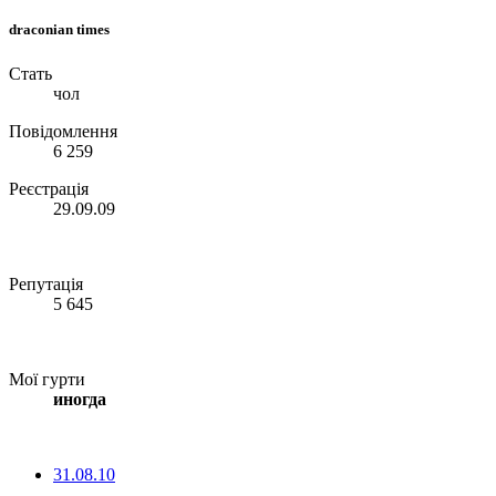
draconian times
Стать
чол
Повідомлення
6 259
Реєстрація
29.09.09
Репутація
5 645
Мої гурти
иногда
31.08.10