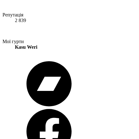
Репутація
2 839
Мої гурти
Kasu Weri