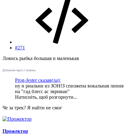
#271
Ловись рыбка большая и маленькая
Добавлено через 2 минуты
Prog-Jester сказав(ла):
ну и риальни из ЗОН!З спизжена вокальная линия
на "гад блесс ас эвриван"
Натисніть, щоб розгорнути...
Че за трек? Я найти не смог
Прожектор