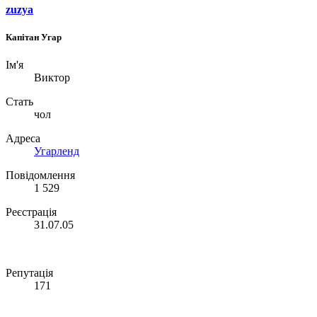
zuzya
Капітан Угар
Ім'я
Виктор
Стать
чол
Адреса
Угарленд
Повідомлення
1 529
Реєстрація
31.07.05
Репутація
171