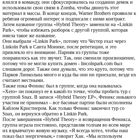
влился в команду, они сфокусировались на создании демок и
использовали свои связи в Zomba, чтобы двинуть этот
материал в массы. В конце концов, Warner Brothers проявили к
ребятам огромный интерес и подписали с ними контракт.
Затем название группы «Hybrid Theory» заменили на «Linkin
Park», чтобы избежать разборок с другой группой, которая
имела такое же название.
Они выбрали «Linkin Park», потому что Честер ехал через
Linkoln Park в Санта Монике, после репетиции, и это
привлекло его внимание. Парням из группы тоже
понравилось как это звучит. Так, они сменили произношение,
потому что не могли купить домен - lincolnpark.com был
слишком дорог. Также они думали, что это круто, потому что
Парков Линкольна много и куда бы они ни приехали, везде их
считают местными.
Также пока Феникс был в группе, когда она называлась
«Xero» он покинул ее в какой-то точке, чтобы пробить тур с
группой Snax. В записи «Hybrid Theory EP», Феникс никакого
участия не принимал – все басовые партии были исполнены
Кайлом Кристнером. Как только Феникс закончил тур со
Snax, он вернулся обратно в Linkin Park.
После завершения «Hybrid Theory» и возвращения Феникса,
группа играла постоянно, представляя толпам во всем мире
их взрывчатую живую музыку. «Я всегда хотел, чтобы наш
показ был энергичным,» говорит Хан. «Мы используем