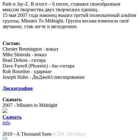
Park и Jay-Z. В итоге – 6 песен, ставших своеобразным
миксом творчества двух творческих единиц.
15 мая 2007 года наконец вышел третий полноценный альбом
группы, Minutes To Midnight. Группа весьма изменила своё
звучание, став легче и мелодичнее.
Состав:
Chester Bennington - вокал
Mike Shinoda - вокал
Brad Delson - гитара
Dave Farrell (Phoenix) - бас-гитара
Rob Bourdon - ударные
Joseph Hahn - ДиДжей/сэмплирование
Дискография
Скачать
2007 - MInutes to Midnight
Cкачать
info
2010 - A Thousand Suns
(CBR 320 kbps)