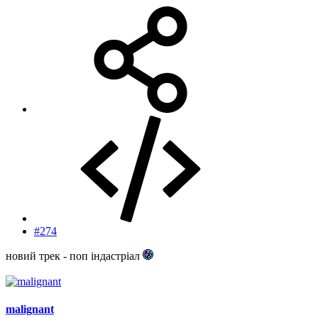
#274
новий трек - поп індастріал
malignant