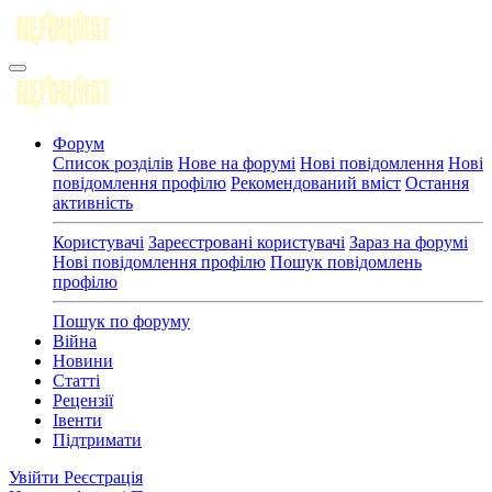
Форум
Список розділів
Нове на форумі
Нові повідомлення
Нові
повідомлення профілю
Рекомендований вміст
Остання
активність
Користувачі
Зареєстровані користувачі
Зараз на форумі
Нові повідомлення профілю
Пошук повідомлень
профілю
Пошук по форуму
Війна
Новини
Статті
Рецензії
Івенти
Підтримати
Увійти
Реєстрація