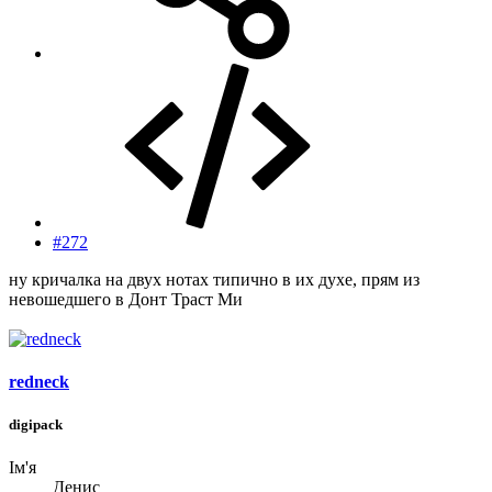
#272
ну кричалка на двух нотах типично в их духе, прям из
невошедшего в Донт Траст Ми
redneck
digipack
Ім'я
Денис