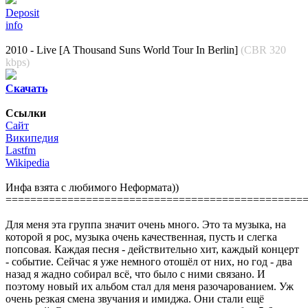
Deposit
info
2010 - Live [A Thousand Suns World Tour In Berlin]
(CBR 320
kbps)
Cкачать
Ссылки
Cайт
Википедия
Lastfm
Wikipedia
Инфа взята с любимого Неформата))
================================================
Для меня эта группа значит очень много. Это та музыка, на
которой я рос, музыка очень качественная, пусть и слегка
попсовая. Каждая песня - действительно хит, каждый концерт
- событие. Сейчас я уже немного отошёл от них, но год - два
назад я жадно собирал всё, что было с ними связано. И
поэтому новый их альбом стал для меня разочарованием. Уж
очень резкая смена звучания и имиджа. Они стали ещё