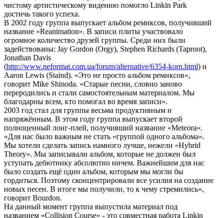
чистому артистическому видению помогло Linkin Park
достичь такого успеха.
В 2002 году группа выпускает альбом ремиксов, получивший
название «Reanimation». В записи плиты участвовало
огромное количество друзей группы. Среди них были
задействованы: Jay Gordon (Orgy), Stephen Richards (Taproot),
Jonathan Davis
(
http://www.neformat.com.ua/forum/alternative/6354-korn.html
) и
Aaron Lewis (Staind). «Это не просто альбом ремиксов»,
говорит Mike Shinoda. «Старые песни, словно заново
переродились и стали самостоятельным материалом. Мы
благодарны всем, кто помогал во время записи».
2003 год стал для группы весьма продуктивным и
напряжённым. В этом году группа выпускает второй
полноценный лонг-плей, получивший название «Meteora».
«Для нас было важным не стать «группой одного альбома».
Мы хотели сделать запись намного лучше, нежели «Hybrid
Theory». Мы записывали альбом, которые не должен был
уступать дебютнику абсолютно ничем. Важнейшим для нас
было создать ещё один альбом, которым мы могли бы
гордиться. Поэтому сконцентрировали все усилия на создание
новых песен. В итоге мы получили, то к чему стремились»,
говорит Bourdon.
На данный момент группа выпустила материал под
названием «Collision Course» - это совместная работа Linkin