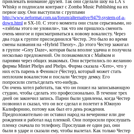
привлекать внимание друзей. Так они сделали шоу на LA`s
Whisky и подписали контракт с Zomba Music Publishing на их
первое шоу. Они выступили с группами
http://www.neformat.com.ua/forum/alternative/9479-system-of-a-
down.html
и SX-10. С этого момента они стали серьезными, но
«лэйблы этого не уловили», так что им пришлось сменить
очень многое и присматриваться к новому вокалисту. Через
два года к группе присоединился Честер. Это было во время
смены названия на «Hybrid Theory». До этого Честер зажигал
в группе «Grey Daze», которая была вполне удачна и получила
несколько предложений. Он познакомился с Майком и
парнями через общих знакомых. Они встретились по желанию
фирмы Miniet Phelps and Phelps. Фирма сказала «Xero», что у
них есть парень в Фениксе (Честер), который может стать
неплохим вокалистом и послали Честеру демку. Его
попросили спеть/сделать что-нибудь.
Он очень хотел работать, так что он пошел на записывающую
студию, чтобы сделать это профессионально. В течение трех
дней он закончил запись. Парни были удивлены, когда Честер
позвонил и сказал, что он все сделал и полетит в Южную
Калифорнию, потому как был его день рождения.
Предположительно он оставил народ на вечеринке или дне
рождения и работал над пленкой. Они попросили прослушать
пленку сначала по телефону. Прослушав ее один раз, они
были в ударе и сказали ему, чтобы вылетал. Как только Честер