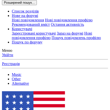
Розширений пошук...
Список розділів
Нове на форумі
Нові повідомлення
Нові повідомлення профілю
Рекомендований вміст
Остання активність
Користувачі
Зареєстровані користувачі
Зараз на форумі
Нові
повідомлення профілю
Пошук повідомлень профілю
Пошук по форуму
Меню
Увійти
Реєстрація
Music
Other
Alternative