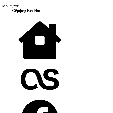
Мої гурти
Сёрфер Без Ног