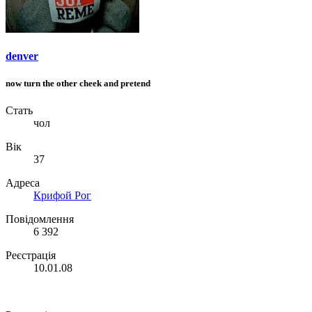
denver
now turn the other cheek and pretend
Стать
чол
Вік
37
Адреса
Крифой Рог
Повідомлення
6 392
Реєстрація
10.01.08