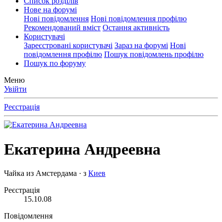
Список розділів
Нове на форумі
Нові повідомлення
Нові повідомлення профілю
Рекомендований вміст
Остання активність
Користувачі
Зареєстровані користувачі
Зараз на форумі
Нові
повідомлення профілю
Пошук повідомлень профілю
Пошук по форуму
Меню
Увійти
Реєстрація
Екатерина Андреевна
Чайка из Амстердама
·
з
Киев
Реєстрація
15.10.08
Повідомлення