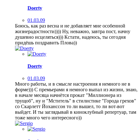
Doerty
01.03.09
Боюсь, как раз весна и не добавляет мне особенной
жизнерадостности)))) Ну, неважно, завтра пост, начну
душевно исцеляться))) Кстати, надеюсь, ты сегодня
придёшь поздравить Плова))
Doerty
01.03.09
Много работы, и в смысле настроения я немного не в
форме))) С премьерами я немного выпал из жизни, знаю,
в начале месяца начнётся прокат "Миллионера из
трущоб", ну и "Мститель" в стилистике "Города грехов"
со Скарлетт Йоханссон то ли вышел, то ли вот-вот
выйдет. И ты заглядывай в киноклубный репертуар, там
тоже много чего интересного))