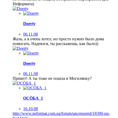
Неформата)
Doerty
06.11.08
Жаль, а я очень хотел, но просто нужно было дома
помогать. Надеялся, ты расскажешь, как было))
Doerty
06.11.08
Привет! А ты тоже не пошла в Могилянку?
ОСÖБА_1
16.10.08
http://www.neformat.com.ua/forum/uncensored/18390-nu-