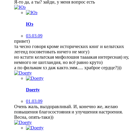
Я-то да, а ты? зайди, у меня вопрос есть
Юэ
03.03.09
привет)
та чесно говоря кроме исторических книг и кельтских
легенд посоветовать ничего не могу)
но кстати кельтская мифолошия таааакая интересная) ну,
немного не шотландия, но всё равно круто)
а по фильмам хз даж както.эмм..... храброе сердце?)))
Doerty
01.03.09
Очень жаль, выздоравливай. И, конечно же, желаю
повышения благосостояния и улучшения настроения.
Весна, опять-таки))