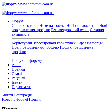
Форум
Список розділів
Нове на форумі
Нові повідомлення
Нові
повідомлення профілю
Рекомендований вміст
Остання
активність
Користувачі
Зареєстровані користувачі
Зараз на форумі
Нові повідомлення профілю
Пошук повідомлень
профілю
Пошук по форуму
Війна
Новини
Статті
Рецензії
Івенти
Підтримати
Увійти
Реєстрація
Нове на форумі
Пошук
Пошук