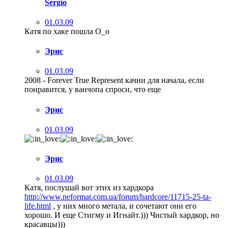
Sergio
01.03.09
Катя по хаке пошла О_о
Эрис
01.03.09
2008 - Forever True Represent качни для начала, если
понравится, у ванчопа спроси, что еще
Эрис
01.03.09
Эрис
01.03.09
Катя, послушай вот этих из хардкора
http://www.neformat.com.ua/forum/hardcore/11715-25-ta-
life.html
, у них много метала, и сочетают они его
хорошо. И еще Стигму и Игнайт.))) Чистый хардкор, но
красавцы)))