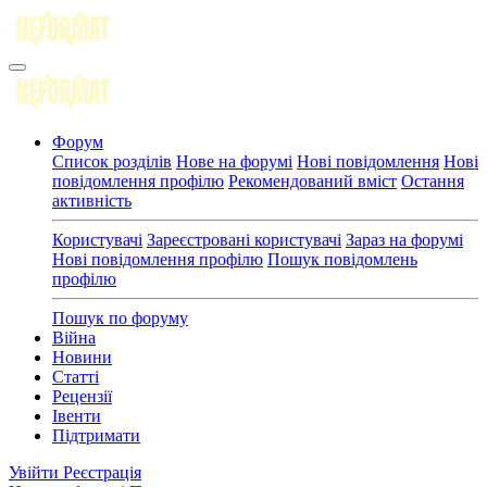
Форум
Список розділів
Нове на форумі
Нові повідомлення
Нові
повідомлення профілю
Рекомендований вміст
Остання
активність
Користувачі
Зареєстровані користувачі
Зараз на форумі
Нові повідомлення профілю
Пошук повідомлень
профілю
Пошук по форуму
Війна
Новини
Статті
Рецензії
Івенти
Підтримати
Увійти
Реєстрація