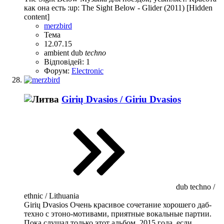
как она есть :up: The Sight Below - Glider (2011) [Hidden
content]
merzbird
Тема
12.07.15
ambient
dub
techno
Відповідей: 1
Форум:
Electronic
Girių Dvasios / Giriu Dvasios
dub techno /
ethnic / Lithuania
Girių Dvasios Очень красивое сочетание хорошего даб-
техно с этоно-мотивами, приятные вокальные партии.
Пока слушал только этот альбом, 2015 года, если