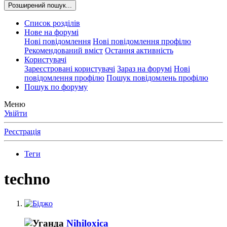
Розширений пошук...
Список розділів
Нове на форумі
Нові повідомлення
Нові повідомлення профілю
Рекомендований вміст
Остання активність
Користувачі
Зареєстровані користувачі
Зараз на форумі
Нові
повідомлення профілю
Пошук повідомлень профілю
Пошук по форуму
Меню
Увійти
Реєстрація
Теги
techno
Nihiloxica