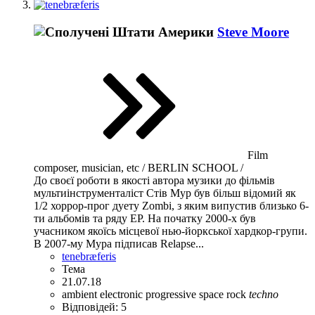
Steve Moore
Film
composer, musician, etc / BERLIN SCHOOL /
До своєї роботи в якості автора музики до фільмів
мультиінструменталіст Стів Мур був більш відомий як
1/2 хоррор-прог дуету Zombi, з яким випустив близько 6-
ти альбомів та ряду EP. На початку 2000-х був
учасником якоїсь місцевої нью-йоркської хардкор-групи.
В 2007-му Мура підписав Relapse...
tenebræferis
Тема
21.07.18
ambient
electronic
progressive
space rock
techno
Відповідей: 5