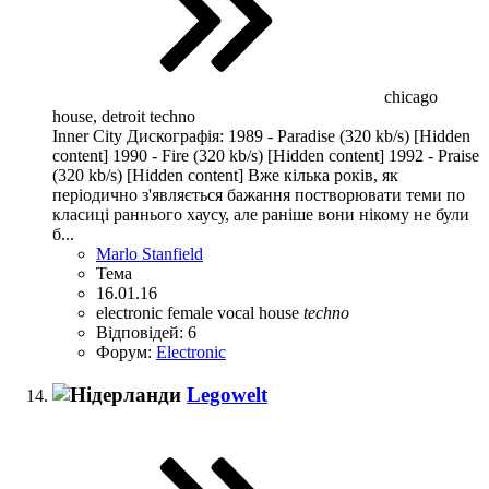
chicago
house, detroit techno
Inner City Дискографія: 1989 - Paradise (320 kb/s) [Hidden
content] 1990 - Fire (320 kb/s) [Hidden content] 1992 - Praise
(320 kb/s) [Hidden content] Вже кілька років, як
періодично з'являється бажання постворювати теми по
класиці раннього хаусу, але раніше вони нікому не були
б...
Marlo Stanfield
Тема
16.01.16
electronic
female vocal
house
techno
Відповідей: 6
Форум:
Electronic
Legowelt