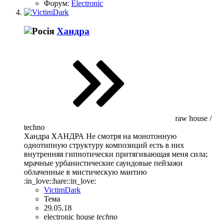
Форум:
Electronic
Хандра
raw house /
techno
Хандра ХАНДРА Не смотря на монотонную
однотипную структуру композиций есть в них
внутренняя гипнотически притягивающая меня сила;
мрачные урбанистические саундовые пейзажи
облаченные в мистическую мантию
:in_love::hare::in_love:
VictimDark
Тема
29.05.18
electronic
house
techno