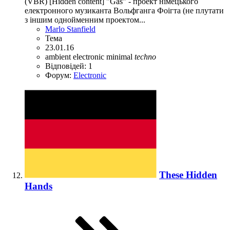
(VBR) [Hidden content] "Gas" - проект німецького
електронного музиканта Вольфганга Фоігта (не плутати
з іншим однойменним проектом...
Marlo Stanfield
Тема
23.01.16
ambient
electronic
minimal
techno
Відповідей: 1
Форум:
Electronic
These Hidden
Hands