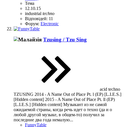
Тема
12.10.15
industrial
techno
Відповідей: 11
Форум:
Electronic
Tzusing / Tzu Sing
acid techno
TZUSING 2014 - A Name Out of Place Pt. l (EP) [L.I.E.S.]
[Hidden content] 2015 - A Name Out of Place Pt. ll (EP)
[L.I.E.S.] [Hidden content] Музыкант из не самой
ожидаемой страны, когда речь идет о техно (да и о
любой другой музыке, в общем-то) получил за
последние два года немалую...
FunnyTable