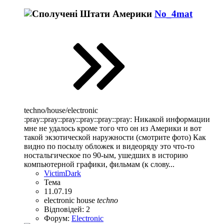
No_4mat
techno/house/electronic
:pray::pray::pray::pray::pray::pray: Никакой информации
мне не удалось кроме того что он из Америки и вот
такой экзотической наружности (смотрите фото) Как
видно по посылу обложек и видеоряду это что-то
ностальгическое по 90-ым, ушедших в историю
компьютерной графики, фильмам (к слову...
VictimDark
Тема
11.07.19
electronic
house
techno
Відповідей: 2
Форум:
Electronic