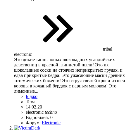
tribal
electronic
Это дикие танцы юных шоколадных угандийских
девствениц в красной глинистой пыли! Это их
шоколадные соски на стоячих неприкрытых грудях, и
едва прикрытые бедра! Это ужасающие маски древних
тотемических божеств! Это струя свежей крови из шеи
коровы в кожаный бурдюк с парным молоком! Это
лимонные...
Біджо
Тема
14.02.20
electronic
techno
Відповідей: 0
Форум:
Electronic