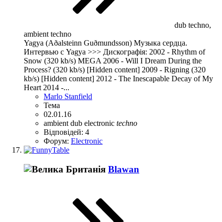
dub techno,
ambient techno
Yagya (Aðalsteinn Guðmundsson) Музыка сердца.
Интервью с Yagya >>> Дискографія: 2002 - Rhythm of
Snow (320 kb/s) MEGA 2006 - Will I Dream During the
Process? (320 kb/s) [Hidden content] 2009 - Rigning (320
kb/s) [Hidden content] 2012 - The Inescapable Decay of My
Heart 2014 -...
Marlo Stanfield
Тема
02.01.16
ambient
dub
electronic
techno
Відповідей: 4
Форум:
Electronic
Blawan