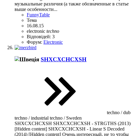
музыкальные различия (а также обозначенные в статье
выше особенности...
FunnyTable
Тема
16.08.15
electronic
techno
Відповідей: 3
Форум:
Electronic
SHXCXCHCXSH
techno / dub
techno / industrial techno / Sweden
SHXCXCHCXSH SHXCXCHCXSH - STRGTHS (2013)
[Hidden content] SHXCXCHCXSH - Linear S Decoded
(2014) [Hidden content] Очень интересный, не то чтобы