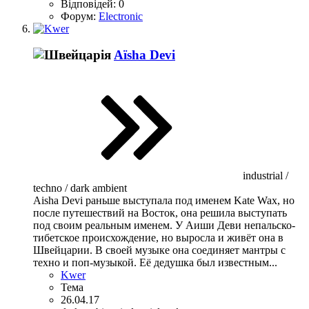
Відповідей: 0
Форум:
Electronic
Aïsha Devi
industrial /
techno / dark ambient
Aisha Devi раньше выступала под именем Kate Wax, но
после путешествий на Восток, она решила выступать
под своим реальным именем. У Аиши Деви непальско-
тибетское происхождение, но выросла и живёт она в
Швейцарии. В своей музыке она соединяет мантры с
техно и поп-музыкой. Её дедушка был известным...
Kwer
Тема
26.04.17