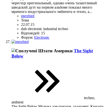
чересчур оригинальный, однако очень талантливый
шведский дуэт на первом альбоме показал много
мрачного индустриального эмбиента и техно, а...
merzbird
Тема
22.07.15
dub
electronic
industrial
techno
Відповідей: 15
Форум:
Electronic
The Sight
Below
techno,
ambient
The Sight Below Музыка для поездок, усыпляет. Красота