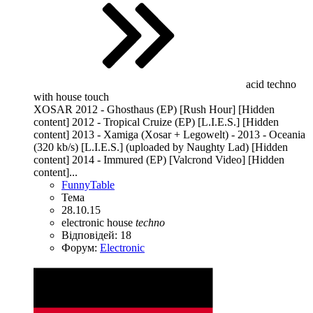
acid techno
with house touch
XOSAR 2012 - Ghosthaus (EP) [Rush Hour] [Hidden
content] 2012 - Tropical Cruize (EP) [L.I.E.S.] [Hidden
content] 2013 - Xamiga (Xosar + Legowelt) - 2013 - Oceania
(320 kb/s) [L.I.E.S.] (uploaded by Naughty Lad) [Hidden
content] 2014 - Immured (EP) [Valcrond Video] [Hidden
content]...
FunnyTable
Тема
28.10.15
electronic
house
techno
Відповідей: 18
Форум:
Electronic