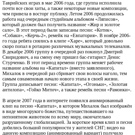
Таврийских играх в мае 2006 года, где группа исполнила
почти все свои хиты, а также некоторые новые композиции,
чем привела в восторг публику. Летом 2006 продолжилась
работа над очередным студийным альбомом «Ляписов»,
который должен был получить название «Жир и золотое
сало». В этот период были записаны песни: «Котик»,
«Собаки», «Керчь-2», ремейк на «Евпатория». В ноябре 2006-
го года ребята снялись в клипе «Харе», который довольно
скоро попал в ротацию различных музыкальных телеканалов.
В декабре 2006 группу в очередной раз покинул Дмитрий
Свиридович, а на смену ему пришел бас-гитарист Денис
Стурченко. В этот период времени группа меняет рабочее
название альбома на «Капитал» (вместо заявленного),
Михалок в очередной раз сбривает свои волосы наголо, тем
самым ознаменовав начало нового этапа в своей жизни.
Группа дописывает песни: «Капитал», «Огоньки», «Золотая
антилопа», «Гойко Митич», а также ремейк песни «Рамонки».
В апреле 2007 года в интернете появился анимированный
клип на песню «Капитал», в котором Михалок был изображён
в виде многорукого божества, путешествовавшего на
непонятном животном по всему миру, окончательно
разрушенному глобализацией. За короткое время клип и песня
добились большой популярности у жителей СНГ; видео на
данную композицию (анимированный вариант) получило