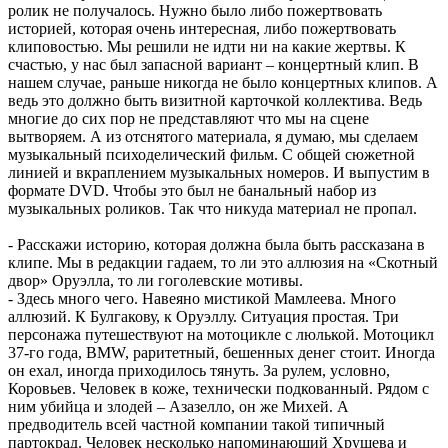
ролик не получалось. Нужно было либо пожертвовать
историей, которая очень интересная, либо пожертвовать
клиповостью. Мы решили не идти ни на какие жертвы. К
счастью, у нас был запасной вариант – концертный клип. В
нашем случае, раньше никогда не было концертных клипов. А
ведь это должно быть визитной карточкой коллектива. Ведь
многие до сих пор не представляют что мы на сцене
вытворяем. А из отснятого материала, я думаю, мы сделаем
музыкальный психоделический фильм. С общей сюжетной
линией и вкраплением музыкальных номеров. И выпустим в
формате DVD. Чтобы это был не банальный набор из
музыкальных роликов. Так что никуда материал не пропал.
- Расскажи историю, которая должна была быть рассказана в
клипе. Мы в редакции гадаем, то ли это аллюзия на «Скотный
двор» Оруэлла, то ли гоголевские мотивы.
- Здесь много чего. Навеяно мистикой Мамлеева. Много
аллюзий. К Булгакову, к Оруэллу. Ситуация простая. Три
персонажа путешествуют на мотоцикле с люлькой. Мотоцикл
37-го года, BMW, раритетный, бешенных денег стоит. Иногда
он ехал, иногда приходилось тянуть. За рулем, условно,
Коровьев. Человек в коже, технически подкованный. Рядом с
ним убийца и злодей – Азазелло, он же Михей. А
предводитель всей частной компании такой типичный
партокрад. Человек несколько напоминающий Хрущева и