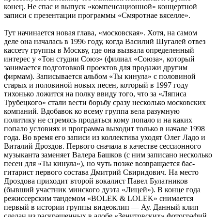
конец. Не спас и выпуск «компенсационной» концертной
записи с презентации программы «Смяротнае вяселле».
Тут начинается новая глава, «московская». Хотя, на самом
деле она началась в 1996 году, когда Василий Шугалей отвез
кассету группы в Москву, где она вызвала определенный
интерес у «Тон студии Союз» (филиал «Союза», который
занимается подготовкой проектов для продажи другим
фирмам). Записывается альбом «Ты кинула» с половиной
старых и половиной новых песен, который в 1997 году
тихонько ложится на полку ввиду того, что за «Ляписа
Трубецкого» стали вести борьбу сразу несколько московских
компаний. Вдобавок ко всему группа вела разумную
политику не стремясь продаться кому попало и на каких
попало условиях и программа выходит только в начале 1998
года. Во время его записи из коллектива уходят Олег Ладо и
Виталий Дроздов. Первого сначала в качестве сессионного
музыканта заменяет Валера Башков (с ним записано несколько
песен для «Ты кинула»), но чуть позже возвращается бас-
гитарист первого состава Дмитрий Свиридович. На место
Дроздова приходит второй вокалист Павел Булатников
(бывший участник минского дуэта «Лицей»). В конце года
режиссерским тандемом «BOLEK & LOLEK» снимается
первый в истории группы видеоклип — Ау. Данный клип
сделан из раскрашенных в адобе «Зенитовских» фотографий