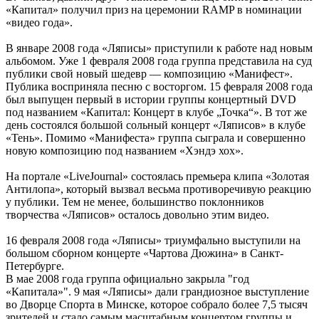
«Капитал» получил приз на церемонии RAMP в номинации
«видео года».
В январе 2008 года «Ляписы» приступили к работе над новым
альбомом. Уже 1 февраля 2008 года группа представила на суд
публики свой новый шедевр — композицию «Манифест».
Публика восприняла песню с восторгом. 15 февраля 2008 года
был выпущен первый в истории группы концертный DVD
под названием «Капитал: Концерт в клубе „Точка“». В тот же
день состоялся большой сольный концерт «Ляписов» в клубе
«Тень». Помимо «Манифеста» группа сыграла и совершенно
новую композицию под названием «Хэндэ хох».
На портале «LiveJournal» состоялась премьера клипа «Золотая
Антилопа», который вызвал весьма противоречивую реакцию
у публики. Тем не менее, большинство поклонников
творчества «Ляписов» осталось довольно этим видео.
16 февраля 2008 года «Ляписы» триумфально выступили на
большом сборном концерте «Чартова Дюжина» в Санкт-
Петербурге.
В мае 2008 года группа официально закрыла "год
«Капитала»". 9 мая «Ляписы» дали грандиозное выступление
во Дворце Спорта в Минске, которое собрало более 7,5 тысяч
зрителей и стало самым масштабным концертом группы и