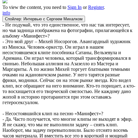
To view the content, you need to
Sign In
or
Register
.
info
Спойлер:
Интервью с Сергеем Михалком
- Не подумай, что это единственное, что нас так интересует,
но чья задница изображена на фотографии, прилагающейся к
альбому «Манифест»?
- Это мой друг – Михей Носорогов. Авангардный художник
из Минска. Человек-оркестр. Он играл в нашем
несостоявшемся клипе пособника Сатаны, Вельзевула и
Аримана. Он играл человека, который трансформировался в
свинью. Небольшая аллюзия на Азазелло из Мастера и
Маргариты. А по жизни Михей торгует блатными темными
очками на ждановичском рынке. У него тарятся разные
фрики, модники. Сейчас он на этом рынке звезда. Кто видел
клип, все обращают на него внимание. Кто-то порицает, а кто-
то восхищается его творческой смелостью. Не каждому дано
жопой в историю протаранится при этом оставаясь
гетеросексуалом.
- Несостоявшийся клип на песню «Манифест»?
- Да. Часто получается, что многие клипы не выходят в эфир.
Я не скажу, что мы не выполнили задачу – снять клип.
Наоборот, мы задачу перевыполнили. Было отснято восемь
часов материала. И вместить все это в короткий и мощный