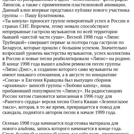
Ляписов, а также с применением пластилиновой анимации.
Данный клип впервые представил публике нового участника
группы — Пашу Булатникова.
«Ты кинула» приносит группе невероятный успех в России и
странах СНГ. Впрочем, этому немало способствуют
непрерывные гастроли музыкантов по всей территории
бывшей «шестой части суши». Весной 1998 года «Ляпис
Трубецкой» совершает первые за полтора года гастроли по
Беларуси, которые прошли с большим успехом. Значительно
возросший уровень мастерства музыкантов, успех коллектива
в России и новые песни реабилитировали «Ляпис» на родине.
В конце 1998 года вышел альбом ремиксов песен группы
«Ляпис-Дэнс», к созданию которого сами музыканты не
имеют никакого отношения, а в августе по инициативе
«Союза» и Евгения Кравцова был выпущен сборник
«архивных» записей группы «Любови капец», лишь
прибавивший популярности «Ляпису». На радиостанциях
России хитом становится записанная в 1996 году для
«Ранетого сердца» версия песни Олега Кваши «Зеленоглазое
такси», которая, в то же время, превращается в повод для
скандала, поднятого автором песни в начале 1999 года.
Осенью 1998 года начинается подготовка материала для
нового альбома, запись которого начинается в конце года.
Столь быстрый и мощный успех дал себя знать, проявившись