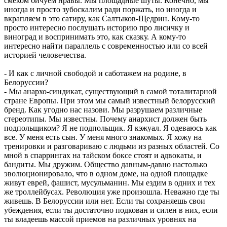
смехом бичуем нравы. Мы площадные шуты. Конечно, мы
иногда и просто зубоскалим ради поржать, но иногда и
вкрапляем в это сатиру, как Салтыков-Щедрин. Кому-то
просто интересно послушать историю про лисичку и
виноград и воспринимать это, как сказку. А кому-то
интересно найти параллель с современностью или со всей
историей человечества.
- И как с личной свободой и саботажем на родине, в
Белоруссии?
- Мы анархо-синдикат, существующий в самой тоталитарной
стране Европы. При этом мы самый известный белорусский
бренд. Как угодно нас назови. Мы разрушаем различные
стереотипы. Мы известны. Почему анархист должен быть
подпольщиком? Я не подпольщик. Я кэжуал. Я одеваюсь как
все. У меня есть сын. У меня много знакомых. Я хожу на
тренировки и разговариваю с людьми из разных областей. Со
мной в спаррингах на тайском боксе стоят и адвокаты, и
бандиты. Мы дружим. Общество давным-давно настолько
эволюционировало, что в одном доме, на одной площадке
живут еврей, фашист, мусульманин. Мы ездим в одних и тех
же троллейбусах. Революция уже произошла. Неважно где ты
живешь. В Белоруссии или нет. Если ты сохраняешь свои
убеждения, если ты достаточно подкован и силен в них, если
ты владеешь массой приемов на различных уровнях на