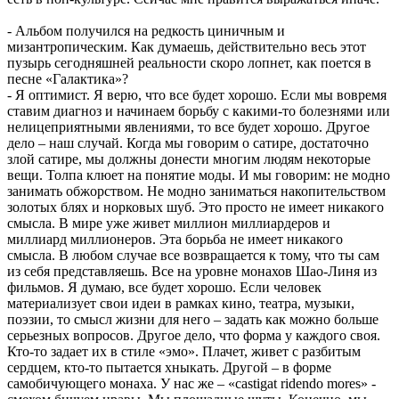
- Альбом получился на редкость циничным и
мизантропическим. Как думаешь, действительно весь этот
пузырь сегодняшней реальности скоро лопнет, как поется в
песне «Галактика»?
- Я оптимист. Я верю, что все будет хорошо. Если мы вовремя
ставим диагноз и начинаем борьбу с какими-то болезнями или
нелицеприятными явлениями, то все будет хорошо. Другое
дело – наш случай. Когда мы говорим о сатире, достаточно
злой сатире, мы должны донести многим людям некоторые
вещи. Толпа клюет на понятие моды. И мы говорим: не модно
занимать обжорством. Не модно заниматься накопительством
золотых блях и норковых шуб. Это просто не имеет никакого
смысла. В мире уже живет миллион миллиардеров и
миллиард миллионеров. Эта борьба не имеет никакого
смысла. В любом случае все возвращается к тому, что ты сам
из себя представляешь. Все на уровне монахов Шао-Линя из
фильмов. Я думаю, все будет хорошо. Если человек
материализует свои идеи в рамках кино, театра, музыки,
поэзии, то смысл жизни для него – задать как можно больше
серьезных вопросов. Другое дело, что форма у каждого своя.
Кто-то задает их в стиле «эмо». Плачет, живет с разбитым
сердцем, кто-то пытается хныкать. Другой – в форме
самобичующего монаха. У нас же – «castigat ridendo mores» -