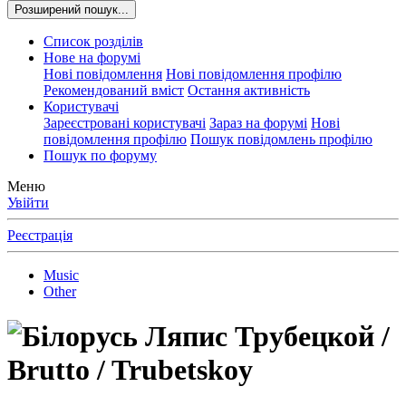
Розширений пошук...
Список розділів
Нове на форумі
Нові повідомлення
Нові повідомлення профілю
Рекомендований вміст
Остання активність
Користувачі
Зареєстровані користувачі
Зараз на форумі
Нові
повідомлення профілю
Пошук повідомлень профілю
Пошук по форуму
Меню
Увійти
Реєстрація
Music
Other
Ляпис Трубецкой /
Brutto / Trubetskoy