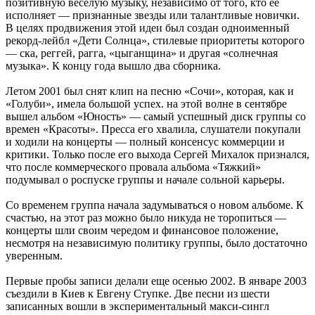
позитивную веселую музыку, независимо от того, кто ее
исполняет — признанные звезды или талантливые новички.
В целях продвижения этой идеи был создан одноименный
рекорд-лейбл «Дети Солнца», стилевые приоритеты которого
— ска, реггей, рагга, «цыганщина» и другая «солнечная
музыка». К концу года вышло два сборника.
Летом 2001 был снят клип на песню «Сочи», которая, как и
«Голуби», имела большой успех. на этой волне в сентябре
вышел альбом «Юность» — самый успешный диск группы со
времен «Красоты». Пресса его хвалила, слушатели покупали
и ходили на концерты — полный консенсус коммерции и
критики. Только после его выхода Сергей Михалок признался,
что после коммерческого провала альбома «Тяжкий»
подумывал о роспуске группы и начале сольной карьеры.
Со временем группа начала задумываться о новом альбоме. К
счастью, на этот раз можно было никуда не торопиться —
концерты шли своим чередом и финансовое положение,
несмотря на независимую политику группы, было достаточно
уверенным.
Первые пробы записи делали еще осенью 2002. В январе 2003
съездили в Киев к Евгену Ступке. Две песни из шести
записанных вошли в экспериментальный макси-сингл