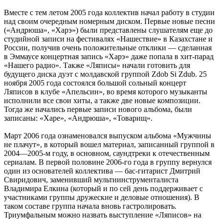
Вместе с тем летом 2005 года коллектив начал работу в студии
над своим очередным номерным диском. Первые новые песни
(«Андрюша», «Харэ») были представлены слушателям еще до
студийной записи на фестивалях «Нашествие» в Казахстане и
России, получив очень положительные отклики — сделанная
в Эммаусе концертная запись «Харэ» даже попала в хит-парад
«Нашего радио». Также «Ляписы» начали готовить для
будущего диска дуэт с молдавской группой Zdob Si Zdub. 25
ноября 2005 года состоялся большой сольный концерт
Ляписов в клубе «Апельсин», во время которого музыканты
исполнили все свои хиты, а также две новые композиции.
Тогда же начались первые записи нового альбома, были
записаны: «Харе», «Андрюша», «Товарищ».
Март 2006 года ознаменовался выпуском альбома «Мужчины
не плачут», в который вошел материал, записанный группой в
2004—2005-м году, в основном, саундтреки к отечественным
сериалам. В первой половине 2006-го года в группу вернулся
один из основателей коллектива — бас-гитарист Дмитрий
Свиридович, заменивший мультиинструменталиста
Владимира Елкина (который и по сей день поддерживает с
участниками группы дружеские и деловые отношения). В
таком составе группа начала вновь гастролировать.
Триумфальным можно назвать выступление «Ляписов» на