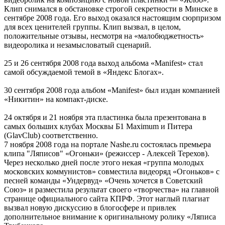
Клип снимался в обстановке строгой секретности в Минске в
сентябре 2008 года. Его выход оказался настоящим сюрпризом
для всех ценителей группы. Клип вызвал, в целом,
положительные отзывы, несмотря на «малобюджетность»
видеоролика и незамысловатый сценарий.
25 и 26 сентября 2008 года выход альбома «Manifest» стал
самой обсуждаемой темой в «Яндекс Блогах».
30 сентября 2008 года альбом «Manifest» был издан компанией
«Никитин» на компакт-диске.
24 октября и 21 ноября эта пластинка была презентована в
самых больших клубах Москвы Б1 Maximum и Питера
(GlavClub) соответственно.
7 ноября 2008 года на портале Nashe.ru состоялась премьера
клипа "Ляписов" «Огоньки» (режиссер - Алексей Терехов).
Через несколько дней после этого некая «группа молодых
московских коммунистов» совместила видеоряд «Огоньков» с
песней команды «Ундервуд» «Очень хочется в Советский
Союз» и разместила результат своего «творчества» на главной
странице официального сайта КПРФ. Этот наглый плагиат
вызвал новую дискуссию в блогосфере и привлек
дополнительное внимание к оригинальному ролику «Ляписа