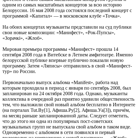
одним из самых масштабных концертов за всю историю
Белоруссии. 16 мая 2008 года состоялся последний концерт с
программой «Капитал» — в московском клубе «Точка».
На обоих концертах музыканты представили на суд публики
свои новые композиции: «Манифест», «Рок-Пупсы»,
«Зорачкі», «Жлоб».
Мировая премьера программы «Манифест» прошла 14
сентября 2008 года в Витебске в Летнем амфитеатре. Именно
белорусской публике впервые публично показали новую
программу. Затем «Ляписы» отправились в свой «Манифест-
тур» по России.
Первоначально выпуск альбома «Manifest», работа над
которым проходила в период с января по сентябрь 2008, был
запланирован на 24 октября 2008 года. Однако, музыканты
коллектива в очередной раз приятно удивили общественность
тем, что выложили свой новый альбом бесплатно в Интернете
(на порталах Tut.By[1], Афиша.Ру[2], Афиша.Уа[3]), причём,
на месяц раньше запланированной даты. Следует отметить,
что до этого ни одна из популярных пост-советских
музыкальных групп не выпускала свой альбом в таком виде.
Одновременно с альбомом в сети появился и первый
видеоролик на композицию с новой пластинки — «Жлоб».