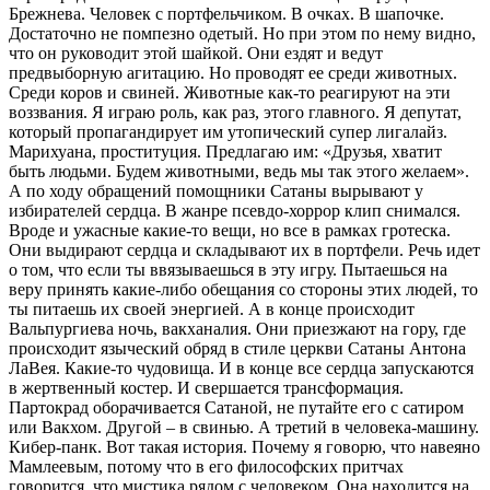
Брежнева. Человек с портфельчиком. В очках. В шапочке.
Достаточно не помпезно одетый. Но при этом по нему видно,
что он руководит этой шайкой. Они ездят и ведут
предвыборную агитацию. Но проводят ее среди животных.
Среди коров и свиней. Животные как-то реагируют на эти
воззвания. Я играю роль, как раз, этого главного. Я депутат,
который пропагандирует им утопический супер лигалайз.
Марихуана, проституция. Предлагаю им: «Друзья, хватит
быть людьми. Будем животными, ведь мы так этого желаем».
А по ходу обращений помощники Сатаны вырывают у
избирателей сердца. В жанре псевдо-хоррор клип снимался.
Вроде и ужасные какие-то вещи, но все в рамках гротеска.
Они выдирают сердца и складывают их в портфели. Речь идет
о том, что если ты ввязываешься в эту игру. Пытаешься на
веру принять какие-либо обещания со стороны этих людей, то
ты питаешь их своей энергией. А в конце происходит
Вальпургиева ночь, вакханалия. Они приезжают на гору, где
происходит языческий обряд в стиле церкви Сатаны Антона
ЛаВея. Какие-то чудовища. И в конце все сердца запускаются
в жертвенный костер. И свершается трансформация.
Партокрад оборачивается Сатаной, не путайте его с сатиром
или Вакхом. Другой – в свинью. А третий в человека-машину.
Кибер-панк. Вот такая история. Почему я говорю, что навеяно
Мамлеевым, потому что в его философских притчах
говорится, что мистика рядом с человеком. Она находится на