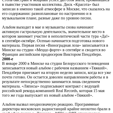
в пьянстве участников коллектива. Диск «Красота» был
записан в именно такой атмосфере в Москве, что сказалось на
его содержании: разноплановые по настроению и в
музыкальном плане, разные даже по уровню песни.
Альбом выходит в мае и музыканты снова начинают
активную гастрольную деятельность, значительное место в
котором занимает участие в неполитической части тура «Да!»
в сентябре-октябре. Осенью начинается подготовка нового
материала. Первая песня «Виноградная лоза» записывается в
Минске на студии «Меццо форте» в сентябре и сводится во
Франции английским продюсером Виктором Пендлбери.
2000-е
В январе 2000 в Минске на студии Белорусского телевидения
записывается новый альбом с рабочим названием «Тяжкий».
Пендлбери приезжает на вторую неделю записи, когда все уже
почти готово. Он остается доволен направлением работы и в
результате непосредственно занимается лишь сведением
материала. «Ляписы» подписывают контракт с ведущей
российской рекорд-компанией Real Records, которая 15 мая
того же года выпускает их новый альбом «Тяжкий».
Альбом вызвал неоднозначную реакцию. Программные
директора московских радиостанций крайне неохотно брали в