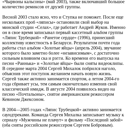
«Чырвоны кальсоны» (май 2003), также включавший большое
количество ремиксов от друзей группы.
Весной 2003 стало ясно, что и Ступка не поможет. После еще
нескольких проб «ляписы» остановили свой выбор на
минской студии «Селах», где работает Андрей Жуков. Именно
он в свое время записывал первый кассетный альбом группы
«Ляпис Трубецкой» «Ранетое сердце» (1996), принесший
коллективу известность в Беларуси. Результатом почти года
работы стал альбом «Золотые яйцы» (апрель 2004), звучание
которого было заметно более «независимым», с достаточно
сильным влиянием ска и рэгги. Ко времени его выпуска на
песни «Раинька» и «Золотые яйцы» были сняты видеоклипы.
В середине марта 2004 Сергей Михалок побрился наголо,
объяснив этот поступок желанием начать новую жизнь.
Сергей также активно занимается спортом, а летом 2004-го
года сбривает усы, тем самым окончательно изменив свой
классический имидж. В августе 2004 появилось видео на
песню «Почтальоны», снятое американским режиссером
Кевином Джексоном.
В 2004—2005 годах «Ляпис Трубецкой» активно занимается
саундтреками. Команда Сергея Михалка записывает музыку к
сериалу «Мужчины не плачут» и фильму «Последний забой»
(оба сняты российским режиссером Сергеем Бобровым).