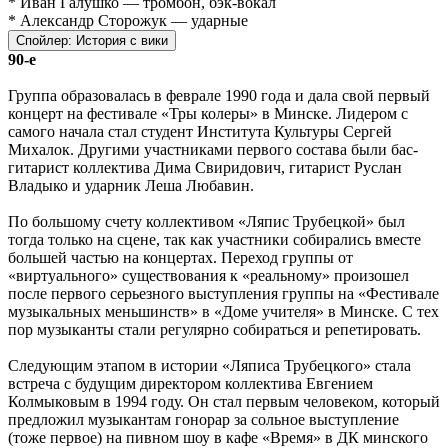
* Иван Галушко — тромбон, бэк-вокал
* Александр Сторожук — ударные
Спойлер:
История с вики
90-е
Группа образовалась в феврале 1990 года и дала свой первый
концерт на фестивале «Тры колеры» в Минске. Лидером с
самого начала стал студент Института Культуры Сергей
Михалок. Другими участниками первого состава были бас-
гитарист коллектива Дима Свиридович, гитарист Руслан
Владыко и ударник Леша Любавин.
По большому счету коллективом «Ляпис Трубецкой» был
тогда только на сцене, так как участники собирались вместе
большей частью на концертах. Переход группы от
«виртуального» существования к «реальному» произошел
после первого серьезного выступления группы на «Фестивале
музыкальных меньшинств» в «Доме учителя» в Минске. С тех
пор музыканты стали регулярно собираться и репетировать.
Следующим этапом в истории «Ляписа Трубецкого» стала
встреча с будущим директором коллектива Евгением
Колмыковым в 1994 году. Он стал первым человеком, который
предложил музыкантам гонорар за сольное выступление
(тоже первое) на пивном шоу в кафе «Время» в ДК минского