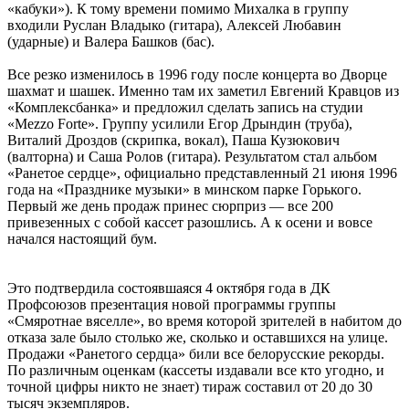
«кабуки»). К тому времени помимо Михалка в группу
входили Руслан Владыко (гитара), Алексей Любавин
(ударные) и Валера Башков (бас).
Все резко изменилось в 1996 году после концерта во Дворце
шахмат и шашек. Именно там их заметил Евгений Кравцов из
«Комплексбанка» и предложил сделать запись на студии
«Mezzo Forte». Группу усилили Егор Дрындин (труба),
Виталий Дроздов (скрипка, вокал), Паша Кузюкович
(валторна) и Саша Ролов (гитара). Результатом стал альбом
«Ранетое сердце», официально представленный 21 июня 1996
года на «Празднике музыки» в минском парке Горького.
Первый же день продаж принес сюрприз — все 200
привезенных с собой кассет разошлись. А к осени и вовсе
начался настоящий бум.
Это подтвердила состоявшаяся 4 октября года в ДК
Профсоюзов презентация новой программы группы
«Смяротнае вяселле», во время которой зрителей в набитом до
отказа зале было столько же, сколько и оставшихся на улице.
Продажи «Ранетого сердца» били все белорусские рекорды.
По различным оценкам (кассеты издавали все кто угодно, и
точной цифры никто не знает) тираж составил от 20 до 30
тысяч экземпляров.