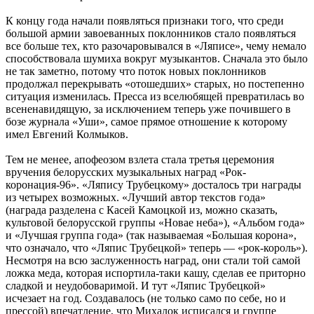
К концу года начали появляться признаки того, что среди
большой армии завоеванных поклонников стало появляться
все больше тех, кто разочаровывался в «Ляписе», чему немало
способствовала шумиха вокруг музыкантов. Сначала это было
не так заметно, потому что поток новых поклонников
продолжал перекрывать «отошедших» старых, но постепенно
ситуация изменилась. Пресса из вселюбящей превратилась во
всененавидящую, за исключением теперь уже почившего в
бозе журнала «Уши», самое прямое отношение к которому
имел Евгений Колмыков.
Тем не менее, апофеозом взлета стала третья церемония
вручения белорусских музыкальных наград «Рок-
коронация-96». «Ляпису Трубецкому» досталось три награды
из четырех возможных. «Лучший автор текстов года»
(награда разделена с Касей Камоцкой из, можно сказать,
культовой белорусской группы «Новае неба»), «Альбом года»
и «Лучшая группа года» (так называемая «Большая корона»,
что означало, что «Ляпис Трубецкой» теперь — «рок-король»).
Несмотря на всю заслуженность наград, они стали той самой
ложка меда, которая испортила-таки кашу, сделав ее приторно
сладкой и неудобоваримой. И тут «Ляпис Трубецкой»
исчезает на год. Создавалось (не только само по себе, но и
прессой) впечатление, что Михалок исписался и группе