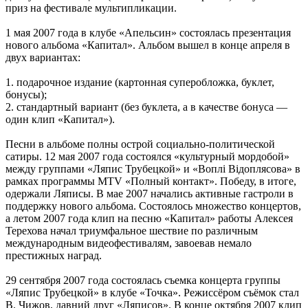
приз на фестивале мультипликации.
1 мая 2007 года в клубе «Апельсин» состоялась презентация
нового альбома «Капитал». Альбом вышел в конце апреля в
двух вариантах:
1. подарочное издание (картонная суперобложка, буклет,
бонусы);
2. стандартный вариант (без буклета, а в качестве бонуса —
один клип «Капитал»).
Песни в альбоме полны острой социально-политической
сатиры. 12 мая 2007 года состоялся «культурный мордобой»
между группами «Ляпис Трубецкой» и «Воплі Відоплясова» в
рамках программы MTV «Полный контакт». Победу, в итоге,
одержали Ляписы. В мае 2007 начались активные гастроли в
поддержку нового альбома. Состоялось множество концертов,
а летом 2007 года клип на песню «Капитал» работы Алексея
Терехова начал триумфальное шествие по различным
международным видеофестивалям, завоевав немало
престижных наград.
29 сентября 2007 года состоялась съемка концерта группы
«Ляпис Трубецкой» в клубе «Точка». Режиссёром съёмок стал
В. Чижов, давний друг «Ляписов». В конце октября 2007 клип