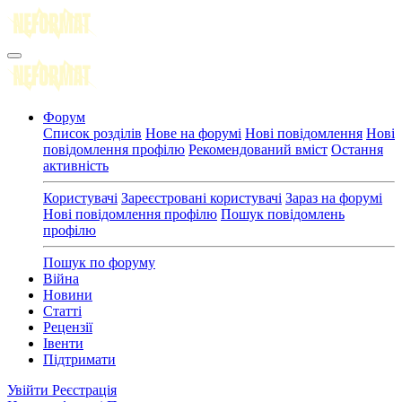
Форум
Список розділів
Нове на форумі
Нові повідомлення
Нові
повідомлення профілю
Рекомендований вміст
Остання
активність
Користувачі
Зареєстровані користувачі
Зараз на форумі
Нові повідомлення профілю
Пошук повідомлень
профілю
Пошук по форуму
Війна
Новини
Статті
Рецензії
Івенти
Підтримати
Увійти
Реєстрація