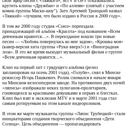
свой эфир песни с «Тяжкого», MTV и ОРТ отказывались
крутить клипы «Дружбан» и «По аллеям» (снятый с участием
комик-труппы Маски-шоу"). Зато Артемий Троицкий назвал
«Тяжкий» «лучшим, что было издано в России в 2000 году».
В том же 2000 году студия «Союз» переиздала
принадлежащий ей альбом «Красота» под названием «Всем
девчонкам нравится…». В переиздание вошли три новые
песни — «Любовь повернулась ко мне задом», «Крошка моя»
(кавер-версия хита группы «Руки вверх!») и «Виноградная
лоза». В это же время выходит музыкальный фильм о группе
«Всем девчонкам нравится…».
Клип на первый хит с грядущего альбома (релиз
запланирован на осень 2001 года), «Голуби», снял в Минске
режиссер Игорь Пашкевич. Ролик снимался в начале января
на Минском велосипедном заводе. На протяжении двух ночей
«ляписы» изображали неких хулиганов-пролетариев,
гоняющихся за красивыми девушками в перьях и блестках.
Клип был взят в эксклюзив MTV и в марте 2001 года стал
самым ротируемым на этом канале видеороликом.
В этом же марте музыканты группы «Ляпис Трубецкой» стали
инициаторами создания творческого объединения «Дети
Солнца». Цель объединения — пропагандировать