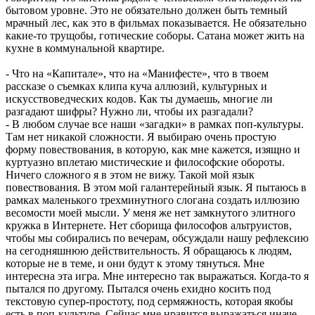
бытовом уровне. Это не обязательно должен быть темный
мрачный лес, как это в фильмах показывается. Не обязательно
какие-то трущобы, готические соборы. Сатана может жить на
кухне в коммунальной квартире.
- Что на «Капитале», что на «Манифесте», что в твоем
рассказе о съемках клипа куча аллюзий, культурных и
искусствоведческих кодов. Как ты думаешь, многие ли
разгадают шифры? Нужно ли, чтобы их разгадали?
- В любом случае все наши «загадки» в рамках поп-культуры.
Там нет никакой сложности. Я выбираю очень простую
форму повествования, в которую, как мне кажется, изящно и
куртуазно вплетаю мистические и философские обороты.
Ничего сложного я в этом не вижу. Такой мой язык
повествования. В этом мой галантерейный язык. Я пытаюсь в
рамках маленького трехминутного слогана создать иллюзию
весомости моей мысли. У меня же нет замкнутого элитного
кружка в Интернете. Нет сборища философов альтруистов,
чтобы мы собирались по вечерам, обсуждали нашу рефлексию
на сегодняшнюю действительность. Я обращаюсь к людям,
которые не в теме, и они будут к этому тянуться. Мне
интересна эта игра. Мне интересно так выражаться. Когда-то я
пытался по другому. Пытался очень ехидно косить под
текстовую супер-простоту, под сермяжность, которая якобы
есть в поп-культуре. Сейчас мне нравится выражаться иначе.