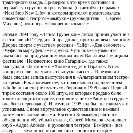
тракторного завода. Примерно в это время состоялся и
первый тур группы по республике (на автобусе) в рамках
«Next Stop New Life», в котором зрителям представлялась
совместная с театром «Бамбуки» (руководитель — Сергей
Михалок) рок-опера «Покорение космоса».
Затем в 1994 году «Ляпис Трубецкой» летом принял участие в
фестивале «КГ. Сердитый праздник», проходившем в минском
Дворце спорта с участием россиян «Чайф», «Два самолета»,
«Чуфелла марзуфелла» и других. Чуть позже музыканты
оказались на придуманном художником Василием Почицким
фестивале «Неизвестное кино Гагарина», где также
выступали «Зартипо» и «Хламкин едет в Израил». Успех
концерта навел на мысль о выпуске кассеты. В результате
была сделана запись выступления в «Альтернативном театре»
во время «Рок абонемента», которая вышла под названием
«Любови капец»(не путать со сборником 1998 года). Первый
тираж составил около 100 штук, из которых продано было
только двадцать (позднее, на волне успеха «Ранетого сердца»
она была переиздана). И все-таки 1995 год был не таким уж и
успешным. Снова виртуальное существование и каждый
занимался своими делами: Евгений Колмыков работал в
объединении «Клубный стиль», Сергей Михалок курировал
клуб «Аддис Аббеба» и руководил театром «Бамбуки» (все
актеры — мужчины, по аналогии с японским театром