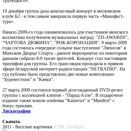
Трубецкого».
19 декабря группа дала аншлаговый концерт в московском
клубе Б2 - и тем самым завершила первую часть «Манифест-
тура».
Начало 2009-го года ознаменовалось для участников минского
коллектива получением музыкальных наград: "ZD-AWARDS",
"ЧАРТОВА ДЮЖИНА", "РОК-КОРОНАЦИЯ". 9 марта 2009
года состоялось очередное сольное выступление "Ляписов" в
Минском Дворце Спорта - данное мероприятие по некоторым
данным собрало 8-9 тысяч зрителей. Концерт стал настоящим
триумфом для группы. Его трансляция проходила в прямом
эфире беларуской интернет-радиостанции "NETRADIO". На
суд публике было представлено две новые композиции:
"Буревестник" и "Качки".
27 марта 2009 состоялся первый долгожданный DVD-релиз
группы с коллекцией клипов - "Парад-Алле". В подарочное
издание также вошли альбомы "Капитал" и "Manifest" c
бонус-треками.
Дискография
Скачать
2011 - Веселые картинки
(CBR 256 kbps)