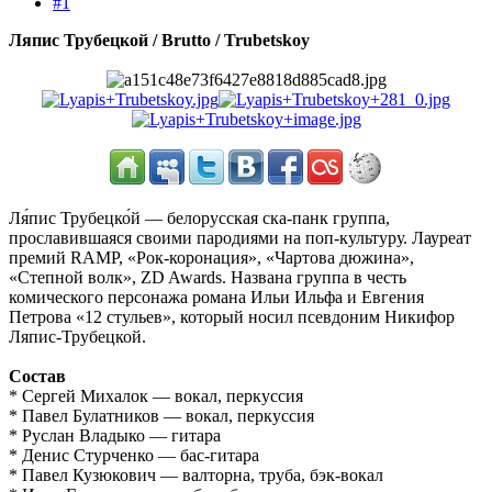
#1
Ляпис Трубецкой / Brutto / Trubetskoy
Ля́пис Трубецко́й — белорусская ска-панк группа,
прославившаяся своими пародиями на поп-культуру. Лауреат
премий RAMP, «Рок-коронация», «Чартова дюжина»,
«Степной волк», ZD Awards. Названа группа в честь
комического персонажа романа Ильи Ильфа и Евгения
Петрова «12 стульев», который носил псевдоним Никифор
Ляпис-Трубецкой.
Состав
* Сергей Михалок — вокал, перкуссия
* Павел Булатников — вокал, перкуссия
* Руслан Владыко — гитара
* Денис Стурченко — бас-гитара
* Павел Кузюкович — валторна, труба, бэк-вокал