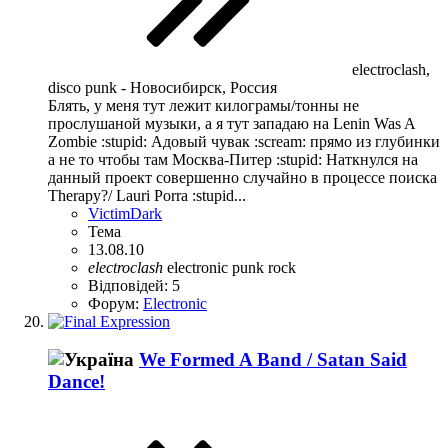
electroclash,
disco punk - Новосибирск, Россия
Блять, у меня тут лежит килограмы/тонны не
прослушаной музыки, а я тут западаю на Lenin Was A
Zombie :stupid: Адовый чувак :scream: прямо из глубинки
а не то чтобы там Москва-Питер :stupid: Наткнулся на
данный проект совершенно случайно в процессе поиска
Therapy?/ Lauri Porra :stupid...
VictimDark
Тема
13.08.10
electroclash
electronic
punk rock
Відповідей: 5
Форум:
Electronic
We Formed A Band / Satan Said
Dance!