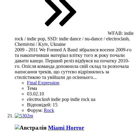
WFAB: indie
rock / indie pop, SSD: indie dance / nu-dance / electroclash,
Chernivtsi / Kyiv, Ukraine
2009 - 2011 We Formed A Band зiбралися восени 2009-го
та накопичивши матерiал влiтку того ж року почали
давати канци. Перший релiз вiдбувся на початку 2010-
го. Опicля команда доповнила свiй склад та розпочала
написання трекiв, що суттєво вiдрiзнялись за
стилiстикою та увiйшли до осiннього...
Final Expression
Тема
03.02.10
electroclash
indie pop
indie rock
ua
Відповідей: 15
Форум:
Rock
Miami Horror