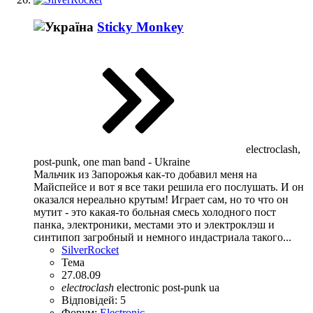
Sticky Monkey
electroclash,
post-punk, one man band - Ukraine
Мальчик из Запорожья как-то добавил меня на
Майспейсе и вот я все таки решила его послушать. И он
оказался нереально крутым! Играет сам, но то что он
мутит - это какая-то больная смесь холодного пост
панка, электроники, местами это и электроклэш и
синтипоп загробный и немного индастриала такого...
SilverRocket
Тема
27.08.09
electroclash
electronic
post-punk
ua
Відповідей: 5
Форум:
Electronic