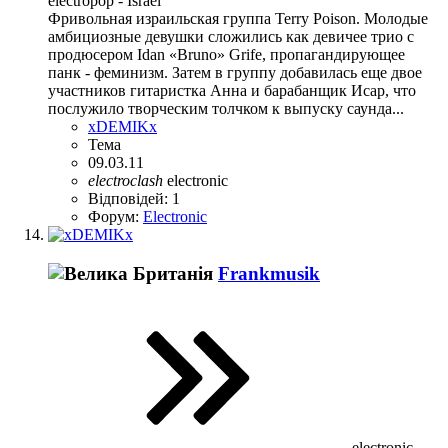
electropop - Israel
Фривольная израильская группа Terry Poison. Молодые
амбициозные дeвушки сложились как девичee трио с
продюсером Idan «Bruno» Grife, пропагандирующее
панк - феминизм. Затем в группу добавилась еще двое
участников гитаристка Анна и барабанщик Исар, что
послужило творческим толчком к выпуску саунда...
xDEMIKx
Тема
09.03.11
electroclash
electronic
Відповідей: 1
Форум:
Electronic
Frankmusik
electronic,