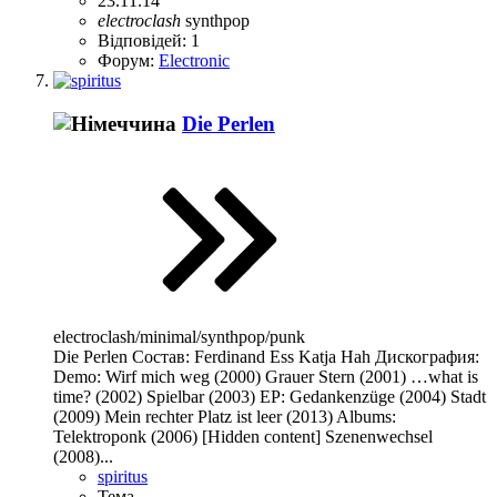
23.11.14
electroclash
synthpop
Відповідей: 1
Форум:
Electronic
Die Perlen
electroclash/minimal/synthpop/punk
Die Perlen Состав: Ferdinand Ess Katja Hah Дискография:
Demo: Wirf mich weg (2000) Grauer Stern (2001) …what is
time? (2002) Spielbar (2003) EP: Gedankenzüge (2004) Stadt
(2009) Mein rechter Platz ist leer (2013) Albums:
Telektroponk (2006) [Hidden content] Szenenwechsel
(2008)...
spiritus
Тема