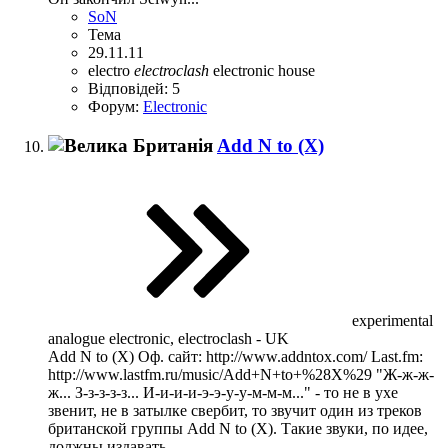
SoN
Тема
29.11.11
electro
electroclash
electronic
house
Відповідей: 5
Форум:
Electronic
Add N to (X)
experimental
analogue electronic, electroclash - UK
Add N to (X) Оф. сайт: http://www.addntox.com/ Last.fm:
http://www.lastfm.ru/music/Add+N+to+%28X%29 "Ж-ж-ж-
ж... З-з-з-з-з... И-и-и-и-э-э-у-у-м-м-м..." - то не в ухе
звенит, не в затылке свербит, то звучит один из треков
британской группы Add N to (X). Такие звуки, по идее,
должны издавать...