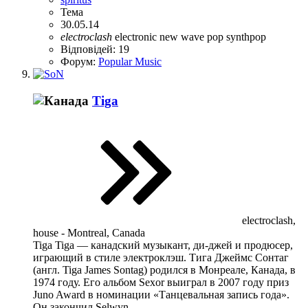
Тема
30.05.14
electroclash
electronic
new wave
pop
synthpop
Відповідей: 19
Форум:
Popular Music
Tiga
electroclash,
house - Montreal, Canada
Tiga Tiga — канадский музыкант, ди-джей и продюсер,
играющий в стиле электроклэш. Тига Джеймс Сонтаг
(англ. Tiga James Sontag) родился в Монреале, Канада, в
1974 году. Его альбом Sexor выиграл в 2007 году приз
Juno Award в номинации «Танцевальная запись года».
Он закончил Selwyn...