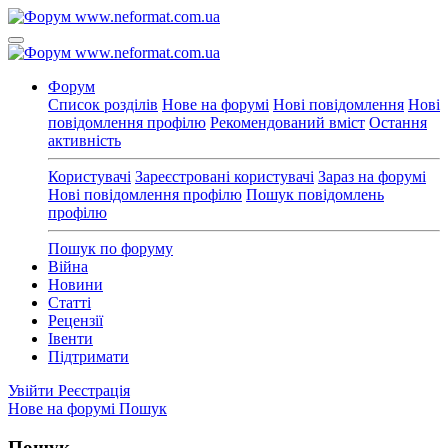
Форум
Список розділів
Нове на форумі
Нові повідомлення
Нові
повідомлення профілю
Рекомендований вміст
Остання
активність
Користувачі
Зареєстровані користувачі
Зараз на форумі
Нові повідомлення профілю
Пошук повідомлень
профілю
Пошук по форуму
Війна
Новини
Статті
Рецензії
Івенти
Підтримати
Увійти
Реєстрація
Нове на форумі
Пошук
Пошук