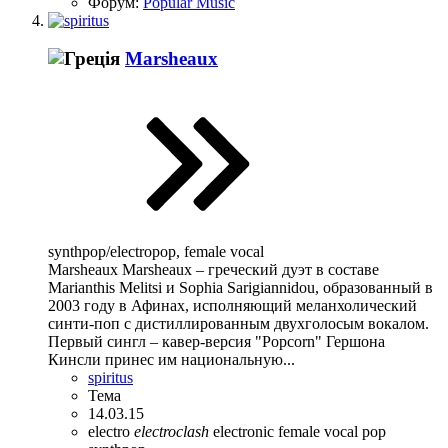
Форум:
Popular Music
Marsheaux
synthpop/electropop, female vocal
Marsheaux Marsheaux – греческий дуэт в составе
Marianthis Melitsi и Sophia Sarigiannidou, образованный в
2003 году в Афинах, исполняющий меланхолический
синти-поп с дистиллированным двухголосым вокалом.
Первый сингл – кавер-версия "Popcorn" Гершона
Кинсли принес им национальную...
spiritus
Тема
14.03.15
electro
electroclash
electronic
female vocal
pop