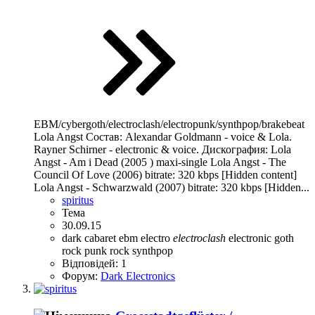
EBM/cybergoth/electroclash/electropunk/synthpop/brakebeat
Lola Angst Состав: Alexandar Goldmann - voice & Lola.
Rayner Schirner - electronic & voice. Дискография: Lola
Angst - Am i Dead (2005 ) maxi-single Lola Angst - The
Council Of Love (2006) bitrate: 320 kbps [Hidden content]
Lola Angst - Schwarzwald (2007) bitrate: 320 kbps [Hidden...
spiritus
Тема
30.09.15
dark cabaret
ebm
electro
electroclash
electronic
goth
rock
punk rock
synthpop
Відповідей: 1
Форум:
Dark Electronics