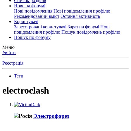
Список розділів
Нове на форумі
Нові повідомлення
Нові повідомлення профілю
Рекомендований вміст
Остання активність
Користувачі
Зареєстровані користувачі
Зараз на форумі
Нові
повідомлення профілю
Пошук повідомлень профілю
Пошук по форуму
Меню
Увійти
Реєстрація
Теги
electroclash
Электрофорез