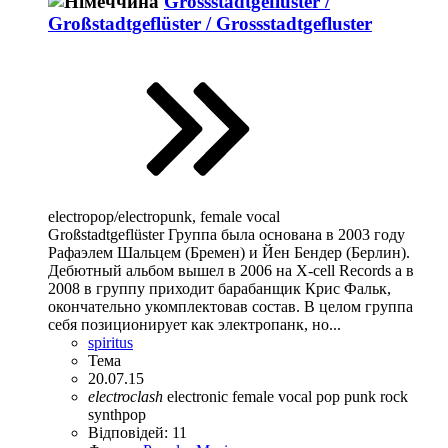
Grossstadtgeflüster /
Großstadtgeflüster / Grossstadtgefluster
electropop/electropunk, female vocal
Großstadtgeflüster Группа была основана в 2003 году
Рафаэлем Шальцем (Бремен) и Йен Бендер (Берлин).
Дебютный альбом вышел в 2006 на X-cell Records а в
2008 в группу приходит барабанщик Крис Фальк,
окончательно укомплектовав состав. В целом группа
себя позиционирует как электропанк, но...
spiritus
Тема
20.07.15
electroclash
electronic
female vocal
pop
punk rock
synthpop
Відповідей: 11