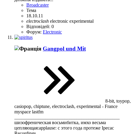
Broadcaster
Тема
18.10.11
electroclash
electronic
experimental
Відповідей: 0
Форум:
Electronic
Gangpol und Mit
8-bit, toypop,
casiopop, chiptune, electroclash, experimental - France
myspace lastfm
____________________________________________
шизофреническая восьмибитка, имхо весьма
цепляющая:applause: с этого года протеже Ipecac
Recordings