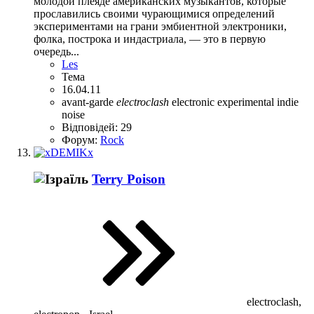
молодой плеяде американских музыкантов, которые
прославились своими чурающимися определений
экспериментами на грани эмбиентной электроники,
фолка, построка и индастриала, — это в первую
очередь...
Les
Тема
16.04.11
avant-garde
electroclash
electronic
experimental
indie
noise
Відповідей: 29
Форум:
Rock
Terry Poison
electroclash,