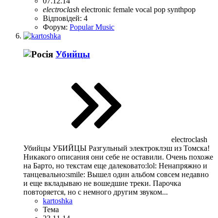
07.12.14
electroclash
electronic
female vocal
pop
synthpop
Відповідей: 4
Форум:
Popular Music
Убийцы
electroclash
Убийцы УБИЙЦЫ Разгульный электроклэш из Томска!
Никакого описания они себе не оставили. Очень похоже
на Барто, но текстам еще далековато:lol: Ненапряжно и
танцевально:smile: Вышел один альбом совсем недавно
и еще вкладываю не вошедшие треки. Парочка
повторяется, но с немного другим звуком...
kartoshka
Тема