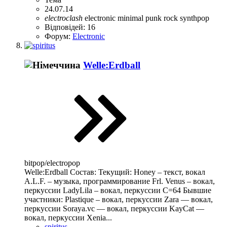
24.07.14
electroclash
electronic
minimal
punk rock
synthpop
Відповідей: 16
Форум:
Electronic
Welle:Erdball
bitpop/electropop
Welle:Erdball Состав: Текущий: Honey – текст, вокал
A.L.F. – музыка, программирование Frl. Venus – вокал,
перкуссии LadyLila – вокал, перкуссии C=64 Бывшие
участники: Plastique – вокал, перкуссии Zara — вокал,
перкуссии Soraya.vc — вокал, перкуссии KayCat —
вокал, перкуссии Xenia...
spiritus