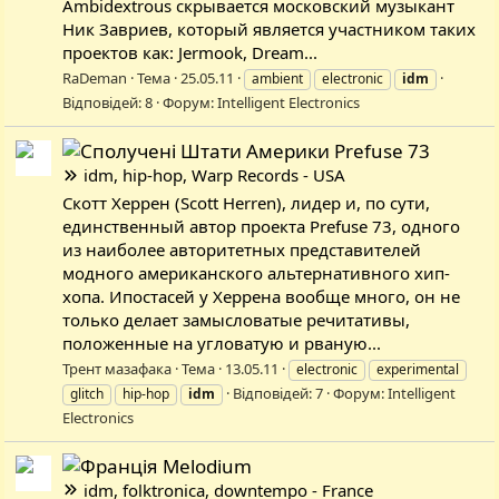
Ambidextrous скрывается московский музыкант
Ник Завриев, который является участником таких
проектов как: Jermook, Dream...
RaDeman
Тема
25.05.11
ambient
electronic
idm
Відповідей: 8
Форум:
Intelligent Electronics
Prefuse 73
idm, hip-hop, Warp Records - USA
Скотт Херрен (Scott Herren), лидер и, по сути,
единственный автор проекта Prefuse 73, одного
из наиболее авторитетных представителей
модного американского альтернативного хип-
хопа. Ипостасей у Херрена вообще много, он не
только делает замысловатые речитативы,
положенные на угловатую и рваную...
Трент мазафака
Тема
13.05.11
electronic
experimental
Відповідей: 7
Форум:
Intelligent
glitch
hip-hop
idm
Electronics
Melodium
idm, folktronica, downtempo - France