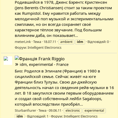
Родившийся в 1978, Дженс Бэрентс Кристенсен
(Jens Berents Christiansen) стоит за таким проектом
как Rumpistol. Ему нравится работать между
мелодичной поп музыкой и экспериментальными
сэмплами, но он всегда сохраняет своё
характерное тёплое звучание. Под большим
влиянием даба, он показывает...
meterLink
Тема
18.07.11
Відповідей: 0
ambient
idm
Форум:
Intelligent Electronics
Frank Riggio
idm, experimental - France
Био: Родился в Эпинале (Франция) в 1980 в
сицилийской семье. Сейчас живёт на юге
Франции близ Тулузы. Свою ди-джейскую
деятельность начал со сведения рейв-музыки в 16
лет. В 18 закупился своим первым оборудованием
и создал свой собственный лейбл Sagaloops,
который впоследствии приобрёл...
Sturbanfiurer
Тема
09.06.11
electronic
experimental
Відповідей: 1
Форум:
Intelligent Electronics
idm