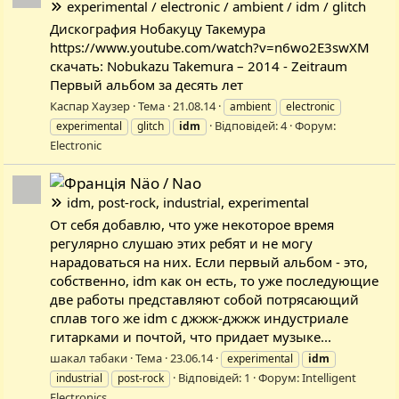
experimental / electronic / ambient / idm / glitch
Дискография Нобакуцу Такемура
https://www.youtube.com/watch?v=n6wo2E3swXM
скачать: Nobukazu Takemura – 2014 - Zeitraum
Первый альбом за десять лет
Каспар Хаузер
Тема
21.08.14
ambient
electronic
Відповідей: 4
Форум:
experimental
glitch
idm
Electronic
Näo / Nao
idm, post-rock, industrial, experimental
От себя добавлю, что уже некоторое время
регулярно слушаю этих ребят и не могу
нарадоваться на них. Если первый альбом - это,
собственно, idm как он есть, то уже последующие
две работы представляют собой потрясающий
сплав того же idm с джжж-джжж индустриале
гитарками и почтой, что придает музыке...
шакал табаки
Тема
23.06.14
experimental
idm
Відповідей: 1
Форум:
Intelligent
industrial
post-rock
Electronics