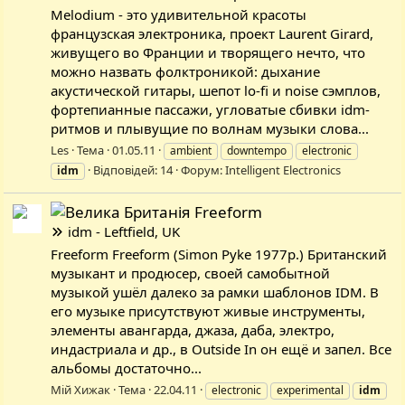
Melodium - это удивительной красоты
французская электроника, проект Laurent Girard,
живущего во Франции и творящего нечто, что
можно назвать фолктроникой: дыхание
акустической гитары, шепот lo-fi и noise сэмплов,
фортепианные пассажи, угловатые сбивки idm-
ритмов и плывущие по волнам музыки слова...
Les
Тема
01.05.11
ambient
downtempo
electronic
Відповідей: 14
Форум:
Intelligent Electronics
idm
Freeform
idm - Leftfield, UK
Freeform Freeform (Simon Pyke 1977р.) Британский
музыкант и продюсер, своей самобытной
музыкой ушёл далеко за рамки шаблонов IDM. В
его музыке присутствуют живые инструменты,
элементы авангарда, джаза, даба, электро,
индастриала и др., в Outside In он ещё и запел. Все
альбомы достаточно...
Мій Хижак
Тема
22.04.11
electronic
experimental
idm