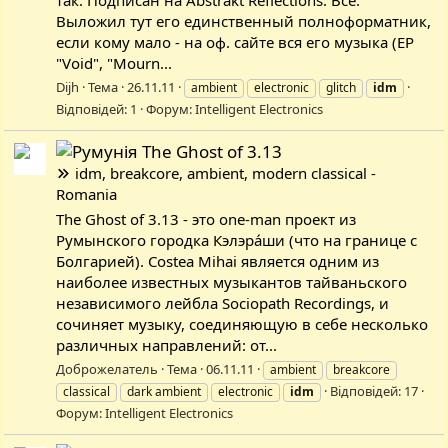
так. Подписан на Abstrakt Reflections. Все.
Выложил тут его единственный полноформатник,
если кому мало - на оф. сайте вся его музыка (EP
"Void", "Mourn...
Dijh
Тема
26.11.11
ambient
electronic
glitch
idm
Відповідей: 1
Форум:
Intelligent Electronics
The Ghost of 3.13
idm, breakcore, ambient, modern classical -
Romania
The Ghost of 3.13 - это one-man проект из
Румынского городка Кэлэра́ши (что на границе с
Болгарией). Costea Mihai является одним из
наиболее известных музыкантов тайваньского
независимого лейбла Sociopath Recordings, и
сочиняет музыку, соединяющую в себе несколько
различных направлений: от...
Доброжелатель
Тема
06.11.11
ambient
breakcore
Відповідей: 17
classical
dark ambient
electronic
idm
Форум:
Intelligent Electronics