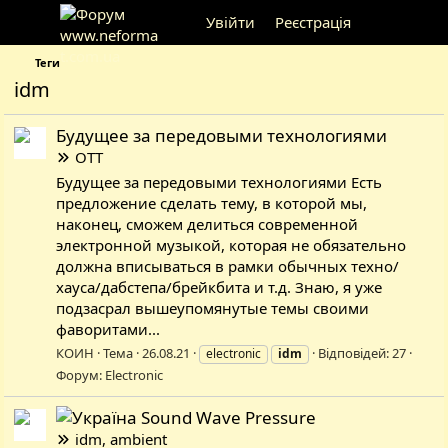
Увійти
Реєстрація
Теги
idm
Будущее за передовыми технологиями
OTT
Будущее за передовыми технологиями Есть
предложение сделать тему, в которой мы,
наконец, сможем делиться современной
электронной музыкой, которая не обязательно
должна вписываться в рамки обычных техно/
хауса/дабстепа/брейкбита и т.д. Знаю, я уже
подзасрал вышеупомянутые темы своими
фаворитами...
КОИН
Тема
26.08.21
Відповідей: 27
electronic
idm
Форум:
Electronic
Sound Wave Pressure
idm, ambient