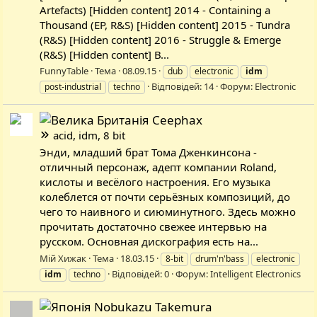
Artefacts) [Hidden content] 2014 - Containing a
Thousand (EP, R&S) [Hidden content] 2015 - Tundra
(R&S) [Hidden content] 2016 - Struggle & Emerge
(R&S) [Hidden content] В...
FunnyTable
Тема
08.09.15
dub
electronic
idm
Відповідей: 14
Форум:
Electronic
post-industrial
techno
Ceephax
acid, idm, 8 bit
Энди, младший брат Тома Дженкинсона -
отличный персонаж, адепт компании Roland,
кислоты и весёлого настроения. Его музыка
колеблется от почти серьёзных композиций, до
чего то наивного и сиюминутного. Здесь можно
прочитать достаточно свежее интервью на
русском. Основная дискография есть на...
Мій Хижак
Тема
18.03.15
8-bit
drum'n'bass
electronic
Відповідей: 0
Форум:
Intelligent Electronics
idm
techno
Nobukazu Takemura