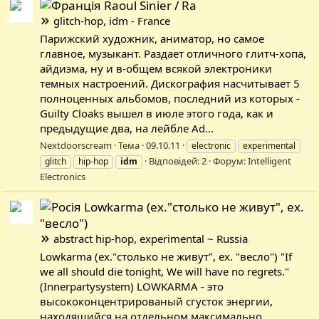
Raoul Sinier / Ra
glitch-hop, idm - France
Парижский художник, аниматор, но самое
главное, музыкант. Раздает отличного глитч-хопа,
айдиэма, ну и в-общем всякой электроники
темных настроений. Дискография насчитывает 5
полноценных альбомов, последний из которых -
Guilty Cloaks вышел в июле этого года, как и
предыдущие два, на лейбле Ad...
Nextdoorscream
Тема
09.10.11
electronic
experimental
Відповідей: 2
Форум:
Intelligent
glitch
hip-hop
idm
Electronics
Lowkarma (ex."столько не живут", ex.
"весло")
abstract hip-hop, experimental ~ Russia
Lowkarma (ex."столько не живут", ex. "весло") "If
we all should die tonight, We will have no regrets."
(Innerpartysystem) LOWKARMA - это
высококонцентрированый сгусток энергии,
находящийся на отдельном максимально