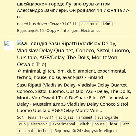
швейцарском городе Лугано музыкантом
Алессандро Зампиери. Он родился 14 июня 1977-
о...
naked bus driver
Тема
31.03.11
electronic
idm
Відповідей: 15
Форум:
Intelligent Electronics
Sasu Ripatti (Vladislav Delay,
Vladislav Delay Quartet, Conoco, Sistol, Luomo,
Uusitalo, AGF/Delay, The Dolls, Moritz Von
Oswald Trio)
minimal, glitch, idm, dub, ambient, experimental,
techno, house, noise, avant-jazz - Finland
Sasu Ripatti (Vladislav Delay, Vladislav Delay Quartet,
Conoco, Sistol, Luomo, Uusitalo, AGF/Delay, The Dolls,
Moritz Von Oswald Trio) DivShare File - 03 - Vladislav
Delay - Mustelmia.mp3 Vladislav Delay Conoco Sistol
Luomo Uusitalo AGF/Delay Moritz Von...
SoN
Тема
17.03.11
acid jazz
ambient
avant-garde
dub
electronic
experimental
glitch
house
idm
jazz
Відповідей: 24
Форум:
Intelligent
minimal
techno