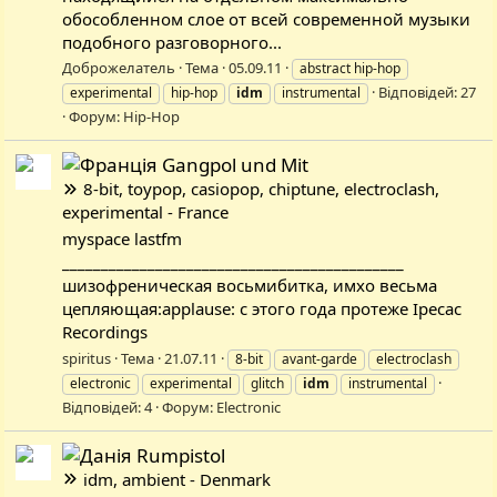
обособленном слое от всей современной музыки
подобного разговорного...
Доброжелатель
Тема
05.09.11
abstract hip-hop
Відповідей: 27
experimental
hip-hop
idm
instrumental
Форум:
Hip-Hop
Gangpol und Mit
8-bit, toypop, casiopop, chiptune, electroclash,
experimental - France
myspace lastfm
____________________________________________
шизофреническая восьмибитка, имхо весьма
цепляющая:applause: с этого года протеже Ipecac
Recordings
spiritus
Тема
21.07.11
8-bit
avant-garde
electroclash
electronic
experimental
glitch
idm
instrumental
Відповідей: 4
Форум:
Electronic
Rumpistol
idm, ambient - Denmark