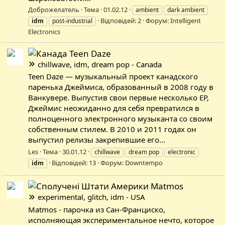
Доброжелатель
Тема
01.02.12
ambient
dark ambient
Відповідей: 2
Форум:
Intelligent
idm
post-industrial
Electronics
Teen Daze
chillwave, idm, dream pop - Canada
Teen Daze — музыкальный проект канадского
паренька Джеймиса, образованный в 2008 году в
Ванкувере. Выпустив свои первые несколько EP,
Джеймис неожиданно для себя превратился в
полноценного электронного музыканта со своим
собственным стилем. В 2010 и 2011 годах он
выпустил релизы закрепившие его...
Les
Тема
30.01.12
chillwave
dream pop
electronic
Відповідей: 13
Форум:
Downtempo
idm
Matmos
experimental, glitch, idm - USA
Matmos - парочка из Сан-Франциско,
исполняющая экспериментальное нечто, которое