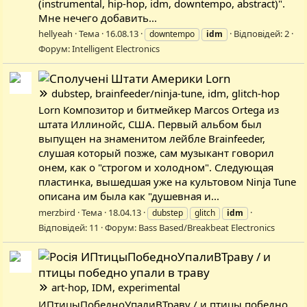
(instrumental, hip-hop, idm, downtempo, abstract)".
Мне нечего добавить...
hellyeah
Тема
16.08.13
Відповідей: 2
downtempo
idm
Форум:
Intelligent Electronics
Lorn
dubstep, brainfeeder/ninja-tune, idm, glitch-hop
Lorn Композитор и битмейкер Marcos Ortega из
штата Иллинойс, США. Первый альбом был
выпущен на знаменитом лейбле Brainfeeder,
слушая который позже, сам музыкант говорил
онем, как о "строгом и холодном". Следующая
пластинка, вышедшая уже на культовом Ninja Tune
описана им была как "душевная и...
merzbird
Тема
18.04.13
dubstep
glitch
idm
Відповідей: 11
Форум:
Bass Based/Breakbeat Electronics
ИПтицыПобедноУпалиВТраву / и
птицы победно упали в траву
art-hop, IDM, experimental
ИПтицыПобедноУпалиВТраву / и птицы победно