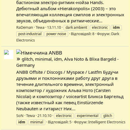
бастионом электро-ритмик-нойза Hands.
Дебютный альбом «Hierakonpolis» (2003) – это
впечатляющая коллекция сэмплов и электронных
звуков, объединённых в ритмические...
RaDeman
Тема
13.11.10
dark ambient
electronic
idm
Відповідей: 8
Форум:
Dark
post-industrial
power noise
Electronics
ANBB
glitch, minimal, idm, Alva Noto & Blixa Bargeld -
Germany
ANBB Offsite / Discogs / Myspace / Lastfm Будучи
друзьями и поклонниками работу друг друга в
течение длительного времени, электронный
композитор / художник Альва Ното (Carsten
Nicolai) и композитор / voiceartist Бликса Баргельд
(также известный как певец Einstürzende
Neubauten и гитарист Ник...
SoN
Тема
21.10.10
electronic
experimental
glitch
Відповідей: 5
Форум:
Intelligent Electronics
idm
minimal