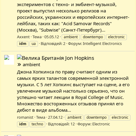
экспериментов с техно- и эмбиент-музыкой,
проект выпустил несколько релизов на
российских, украинских и европейских интернет-
лейблах, таких как: "Acid Samovar Records"
(Москва), "Subwise" (Санкт-Петербург)...
Axxent
Тема
05.05.12
ambient
downtempo
electronic
Відповідей: 2
Форум:
Intelligent Electronics
idm
ua
Jon Hopkins
ambient
Джона Хопкинса по праву считают одним из
самых ярких талантов современной электронной
музыки. С 5 лет Хопкинс выступает на сцене, а его
увлечение музыкой настолько серьезно, что он
успешно читает лекции в Royal College of Music.
Множество восторженных отзывов принял его
дебют в виде альбома...
romanist
Тема
27.04.12
ambient
downtempo
electronic
Відповідей: 12
Форум:
Electronic
idm
techno