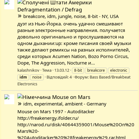
Defragmentation / Defrag
breakcore, idm, jungle, noise, 8-bit - NY, USA
дуэт из Нью-Йорка. очень удачно смешивают
разные электронные направления. получается
довольно оригинально и прослушиваются на
одном дыхании:up: кроме писания своей музыки
также делают ремиксы на разных исполнителей,
среди которых Acumen Nation, Bozo Porno Circus,
Dope, The Aggression, Nocturne и...
kalashnikov
Тема
13.03.12
8-bit
breakcore
electronic
Відповідей: 4
Форум:
Bass Based/Breakbeat
idm
noise
Electronics
Mouse on Mars
idm, experimental, ambient - Germany
Mouse on Mars 1997 - Autoditacker
http://freakenergy.ifolder.ru/
http://narod.ru/disk/40644359001/Mouse%20On%20
Mars%20-
%20Autoditacker%20%28freakenergy%29.rar.html