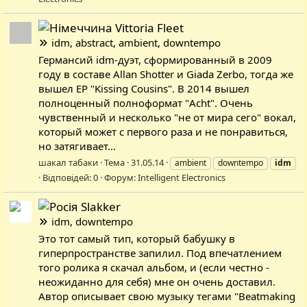
Vittoria Fleet
idm, abstract, ambient, downtempo
Германсий idm-дуэт, сформированный в 2009
году в составе Allan Shotter и Giada Zerbo, тогда же
вышел EP "Kissing Cousins". В 2014 вышел
полноценный полноформат "Acht". Очень
чувственный и несколько "не от мира сего" вокал,
который может с первого раза и не понравиться,
но затягивает...
шакал табаки
Тема
31.05.14
ambient
downtempo
idm
Відповідей: 0
Форум:
Intelligent Electronics
Slakker
idm, downtempo
Это тот самый тип, который бабушку в
гиперпространстве запилил. Под впечатлением
того ролика я скачал альбом, и (если честно -
неожиданно для себя) мне он очень доставил.
Автор описывает свою музыку тегами "Beatmaking