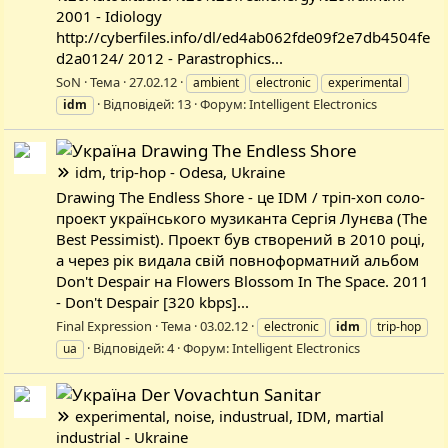
2001 - Idiology
http://cyberfiles.info/dl/ed4ab062fde09f2e7db4504fe
d2a0124/ 2012 - Parastrophics...
SoN
Тема
27.02.12
ambient
electronic
experimental
Відповідей: 13
Форум:
Intelligent Electronics
idm
Drawing The Endless Shore
idm, trip-hop - Odesa, Ukraine
Drawing The Endless Shore - це IDM / тріп-хоп соло-
проект українського музиканта Сергія Лунєва (The
Best Pessimist). Проект був створений в 2010 році,
а через рік видала свій повноформатний альбом
Don't Despair на Flowers Blossom In The Space. 2011
- Don't Despair [320 kbps]...
Final Expression
Тема
03.02.12
electronic
idm
trip-hop
Відповідей: 4
Форум:
Intelligent Electronics
ua
Der Vovachtun Sanitar
experimental, noise, industrual, IDM, martial
industrial - Ukraine