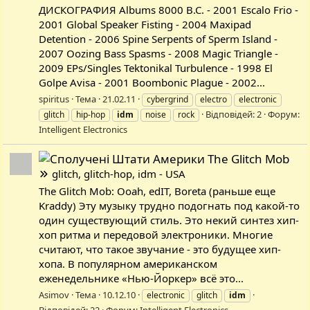
ДИСКОГРАФИЯ Albums 8000 B.C. - 2001 Escalo Frio -
2001 Global Speaker Fisting - 2004 Maxipad
Detention - 2006 Spine Serpents of Sperm Island -
2007 Oozing Bass Spasms - 2008 Magic Triangle -
2009 EPs/Singles Tektonikal Turbulence - 1998 El
Golpe Avisa - 2001 Boombonic Plague - 2002...
spiritus
Тема
21.02.11
cybergrind
electro
electronic
Відповідей: 2
Форум:
glitch
hip-hop
idm
noise
rock
Intelligent Electronics
The Glitch Mob
glitch, glitch-hop, idm - USA
The Glitch Mob: Ooah, edIT, Boreta (раньше еще
Kraddy) Эту музыку трудно подогнать под какой-то
один существующий стиль. Это некий синтез хип-
хоп ритма и передовой электроники. Многие
считают, что такое звучание - это будущее хип-
хопа. В популярном американском
еженедельнике «Нью-Йоркер» всё это...
Asimov
Тема
10.12.10
electronic
glitch
idm
Відповідей: 22
Форум:
Intelligent Electronics