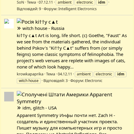
SoN
Тема
07.12.11
ambient
electronic
idm
Відповідей: 9
Форум:
Intelligent Electronics
ki††y c▲t
witch house - Russia
ki††y c▲t Art is long, life short. (c) Goethe, "Faust" As
we see from the materials gathered, the individual
behind Pskov's "Ki††y C▲t" suffers from (or simply
feigns) some classic symptoms of felinophobia. The
project's web venues are replete with images of cats,
none of which look happy...
krowkapaprika
Тема
04.12.11
ambient
electronic
idm
Відповідей: 3
Форум:
Electronic
witch house
Apparent
Symmetry
idm, glitch - USA
Apparent Symmetry Инфы почти нет. Zach Н -
создатель и единственный участник проекта.
Пишет музыку для компьютерных игр и просто