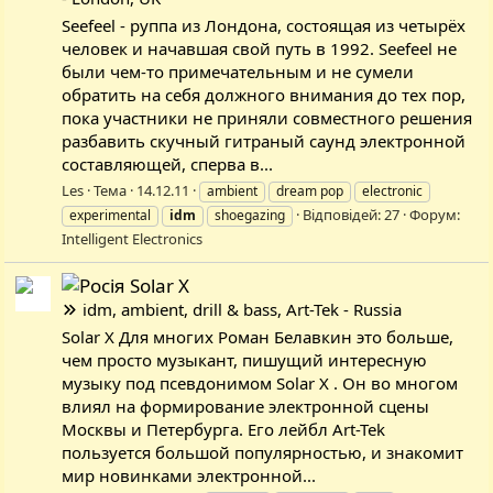
Seefeel - руппа из Лондона, состоящая из четырёх
человек и начавшая свой путь в 1992. Seefeel не
были чем-то примечательным и не сумели
обратить на себя должного внимания до тех пор,
пока участники не приняли совместного решения
разбавить скучный гитраный саунд электронной
составляющей, сперва в...
Les
Тема
14.12.11
ambient
dream pop
electronic
Відповідей: 27
Форум:
experimental
idm
shoegazing
Intelligent Electronics
Solar X
idm, ambient, drill & bass, Art-Tek - Russia
Solar X Для многих Роман Белавкин это больше,
чем просто музыкант, пишущий интересную
музыку под псевдонимом Solar X . Он во многом
влиял на формирование электронной сцены
Москвы и Петербурга. Его лейбл Art-Tek
пользуется большой популярностью, и знакомит
мир новинками электронной...