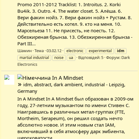
Promo 2011-2012 Tracklist: 1. Introitus. 2. Korki
Bu4ik. 3. Outro. 4. The water closet. 5. Алёша. 6.
Вери факин нойз. 7. Вери факин нойз + Рустам. 8.
Действительно есть хотел. 9. кто на меня. 10.
Марсельеза 11. Не присесть, не поесть. 12.
Обезжиреная брынза. 13. Обезжиренная брынза -
Part III...
Шамин
Тема
03.02.12
electronic
experimental
idm
Відповідей: 5
Форум:
Dark
martial industrial
noise
ua
Electronics
In A Mindset
idm, abstract, dark ambient, industrial - Leipzig,
Germany
In A Mindset In A Mindset был образован в 2009-ом
году, 27-летним музыкантом по имени Стивен С.
Наигравшись в различных метал-группах (FTE,
Mortheim, Serapeum), он решил создать нечто
абсолютно новое. И этим новым стал IAM,
включивший в себя атмосферу дарк эмбиента,
шероховатости...