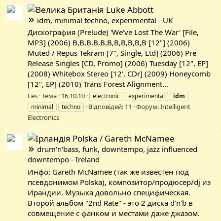
Luke Abbott
idm, minimal techno, experimental - UK
Дискография (Prelude) 'We've Lost The War' [File,
MP3] (2006) B,B,B,B,B,B,B,B,B,B,B [12"] (2006)
Muted / Repus Tekram [7", Single, Ltd] (2006) Pre
Release Singles [CD, Promo] (2006) Tuesday [12", EP]
(2008) Whitebox Stereo [12', CDr] (2009) Honeycomb
[12", EP] (2010) Trans Forest Alignment...
Les
Тема
16.10.10
electronic
experimental
idm
Відповідей: 11
Форум:
Intelligent
minimal
techno
Electronics
Polska / Gareth McNamee
drum'n'bass, funk, downtempo, jazz influenced
downtempo - Ireland
Инфо: Gareth McNamee (так же известен под
псевдонимом Polska), композитор/продюсер/dj из
Ирандии. Музыка довольно специфическая.
Второй альбом "2nd Rate" - это 2 диска d'n'b в
совмещение с фанком и местами даже джазом.