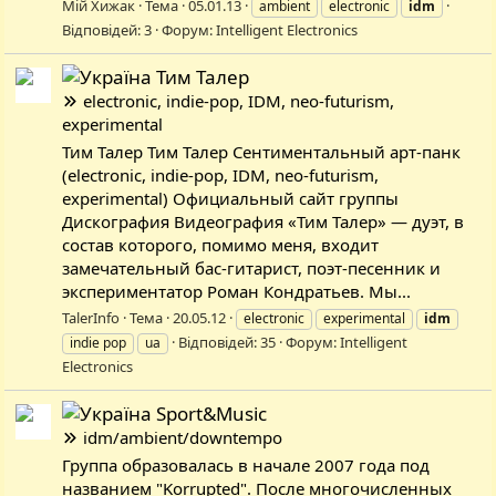
Мій Хижак
Тема
05.01.13
ambient
electronic
idm
Відповідей: 3
Форум:
Intelligent Electronics
Тим Талер
electronic, indie-pop, IDM, neo-futurism,
experimental
Тим Талер Тим Талер Сентиментальный арт-панк
(electronic, indie-pop, IDM, neo-futurism,
experimental) Официальный сайт группы
Дискография Видеография «Тим Талер» — дуэт, в
состав которого, помимо меня, входит
замечательный бас-гитарист, поэт-песенник и
экспериментатор Роман Кондратьев. Мы...
TalerInfo
Тема
20.05.12
electronic
experimental
idm
Відповідей: 35
Форум:
Intelligent
indie pop
ua
Electronics
Sport&Music
idm/ambient/downtempo
Группа образовалась в начале 2007 года под
названием "Korrupted". После многочисленных