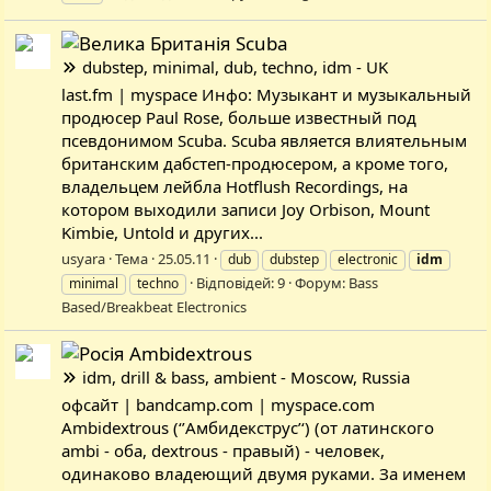
Scuba
dubstep, minimal, dub, techno, idm - UK
last.fm | myspace Инфо: Музыкант и музыкальный
продюсер Paul Rose, больше известный под
псевдонимом Scuba. Scuba является влиятельным
британским дабстеп-продюсером, а кроме того,
владельцем лейбла Hotflush Recordings, на
котором выходили записи Joy Orbison, Mount
Kimbie, Untold и других...
usyara
Тема
25.05.11
dub
dubstep
electronic
idm
Відповідей: 9
Форум:
Bass
minimal
techno
Based/Breakbeat Electronics
Ambidextrous
idm, drill & bass, ambient - Moscow, Russia
офсайт | bandcamp.com | myspace.com
Ambidextrous (‘’Амбидекструс’‘) (от латинского
ambi - оба, dextrous - правый) - человек,
одинаково владеющий двумя руками. За именем