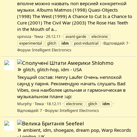
вполне можно назвать поп версией конкретной
музыки. Albums Matmos (1998) Quasi-Objects
(1998) The West (1999) A Chance to Cut Is a Chance to
Cure (2001) The Civil War (2003) The Rose Has Teeth
in the Mouth of a...
spinoza
Тема
29.12.11
avant-garde
electronic
Відповідей: 7
experimental
glitch
idm
post-industrial
Форум:
Intelligent Electronics
Shlohmo
glitch, glitch-hop, idm - USA
Текущий состав: Henry Laufer Очень неплохой
саунд у парня. Рекомендую начать слушать Bad
Vibes, она наиболее цельная и гармоническая в
музыкальном плане :up:
Murphy
Тема
18.12.11
electronic
glitch
idm
Відповідей: 7
Форум:
Intelligent Electronics
Seefeel
ambient, idm, shoegaze, dream pop, Warp Records
- London, UK