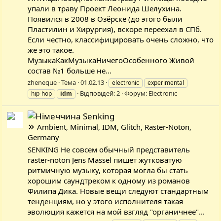
упали в траву Проект Леонида Шелухина.
Появился в 2008 в Озёрске (до этого были
Пластилин и Хирургия), вскоре переехал в СПб.
Если честно, классифицировать очень сложно, что
же это такое.
МузыкаКакМузыкаНичегоОсобенного Живой
состав №1 больше не...
zheneque
Тема
01.02.13
electronic
experimental
Відповідей: 2
Форум:
Electronic
hip-hop
idm
Senking
Ambient, Minimal, IDM, Glitch, Raster-Noton,
Germany
SENKING Не совсем обычный представитель
raster-noton Jens Massel пишет жутковатую
ритмичную музыку, которая могла бы стать
хорошим саундтреком к одному из романов
Филипа Дика. Новые вещи следуют стандартным
тенденциям, но у этого исполнителя такая
эволюция кажется на мой взгляд "органичнее"...