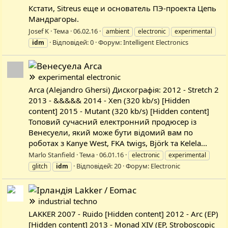
Кстати, Sitreus еще и основатель ПЭ-проекта Цепь
Мандрагоры.
Josef K
Тема
06.02.16
ambient
electronic
experimental
Відповідей: 0
Форум:
Intelligent Electronics
idm
Arca
experimental electronic
Arca (Alejandro Ghersi) Дискографія: 2012 - Stretch 2
2013 - &&&&& 2014 - Xen (320 kb/s) [Hidden
content] 2015 - Mutant (320 kb/s) [Hidden content]
Топовий сучасний електронний продюсер із
Венесуели, який може бути відомий вам по
роботах з Kanye West, FKA twigs, Björk та Kelela...
Marlo Stanfield
Тема
06.01.16
electronic
experimental
Відповідей: 20
Форум:
Electronic
glitch
idm
Lakker / Eomac
industrial techno
LAKKER 2007 - Ruido [Hidden content] 2012 - Arc (EP)
[Hidden content] 2013 - Monad XIV (EP, Stroboscopic