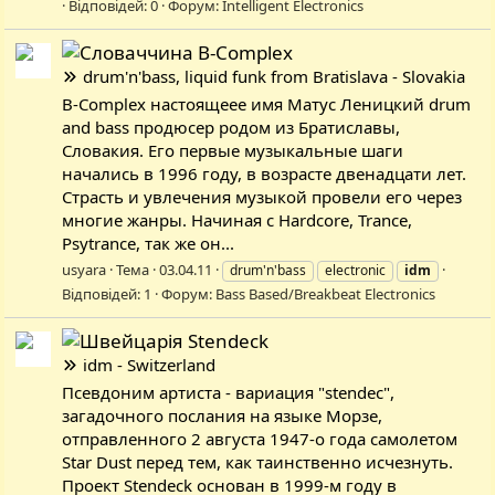
Відповідей: 0
Форум:
Intelligent Electronics
B-Complex
drum'n'bass, liquid funk from Bratislava - Slovakia
B-Complex настоящеее имя Матуc Леницкий drum
and bass продюсер родом из Братиславы,
Словакия. Его первые музыкальные шаги
начались в 1996 году, в возрасте двенадцати лет.
Страсть и увлечения музыкой провели его через
многие жанры. Начиная с Hardcore, Trance,
Psytrance, так же он...
usyara
Тема
03.04.11
drum'n'bass
electronic
idm
Відповідей: 1
Форум:
Bass Based/Breakbeat Electronics
Stendeck
idm - Switzerland
Псевдоним артиста - вариация "stendec",
загадочного послания на языке Морзе,
отправленного 2 августа 1947-о года самолетом
Star Dust перед тем, как таинственно исчезнуть.
Проект Stendeck основан в 1999-м году в