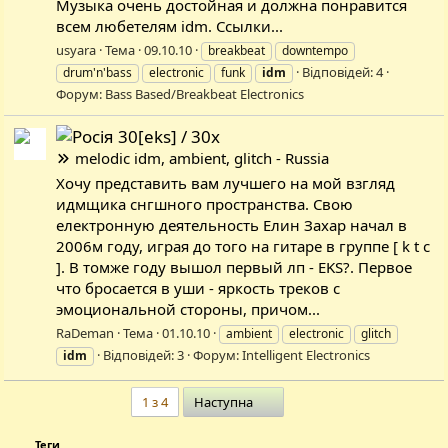
Музыка очень достойная и должна понравится
всем любетелям idm. Ссылки...
usyara
Тема
09.10.10
breakbeat
downtempo
Відповідей: 4
drum'n'bass
electronic
funk
idm
Форум:
Bass Based/Breakbeat Electronics
30[eks] / 30x
melodic idm, ambient, glitch - Russia
Хочу представить вам лучшего на мой взгляд
идмщика снгшного пространства. Свою
електронную деятельность Елин Захар начал в
2006м году, играя до того на гитаре в группе [ k t c
]. В томже году вышол первый лп - EKS?. Первое
что бросается в уши - яркость треков с
эмоциональной стороны, причом...
RaDeman
Тема
01.10.10
ambient
electronic
glitch
Відповідей: 3
Форум:
Intelligent Electronics
idm
Останній
1 з 4
Наступна
Теги