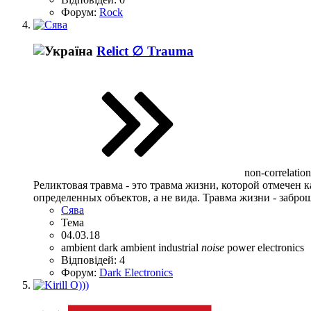
Форум:
Rock
Relict ∅ Trauma
non-correlation
Реликтовая травма - это травма жизни, которой отмечен
определенных объектов, а не вида. Травма жизни - заброш
Сява
Тема
04.03.18
ambient
dark ambient
industrial
noise
power electronics
Відповідей: 4
Форум:
Dark Electronics