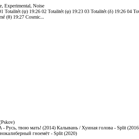
, Experimental, Noise
talitét (ψ) 19:26 02 Totalitét (φ) 19:23 03 Totalitét (δ) 19:26 04 To
smé (θ) 19:27 Cosmic...
 (Pskov)
 - Русь, твою мать! (2014) Калывань / Хуиная голова - Split (201
нокалиберный гноемёт - Split (2020)