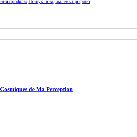
ення профілю
Пошук повідомлень профілю
s Cosmiques de Ma Perception