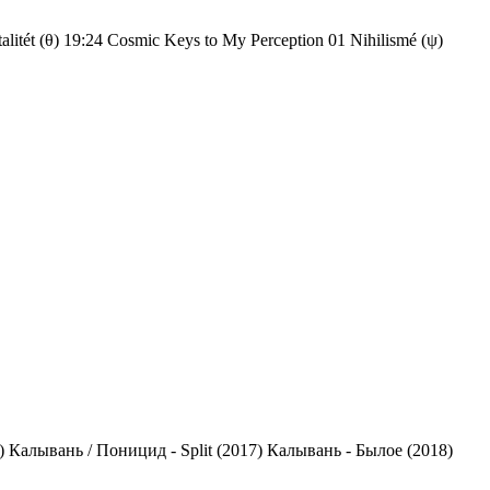
talitét (θ) 19:24 Cosmic Keys to My Perception 01 Nihilismé (ψ)
6) Калывань / Поницид - Split (2017) Калывань - Былое (2018)