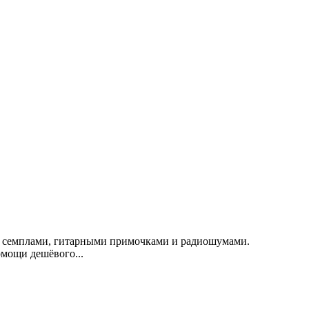
ом, семплами, гитарными примочками и радиошумами.
омощи дешёвого...