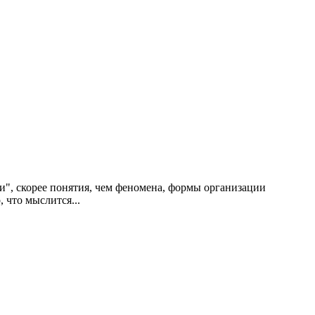
и", скорее понятия, чем феномена, формы организации
 что мыслится...