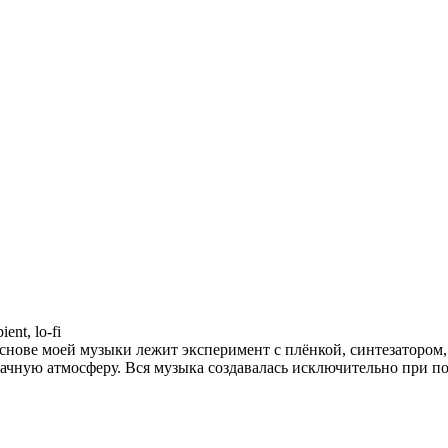
ent, lo-fi
 основе моей музыки лежит эксперимент с плёнкой, синтезатор
рачную атмосферу. Вся музыка создавалась исключительно при п