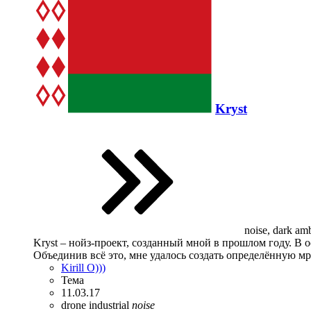
Kryst
noise, dark ambi
Kryst – нойз-проект, созданный мной в прошлом году. В
Объединив всё это, мне удалось создать определённую м
Kirill O)))
Тема
11.03.17
drone
industrial
noise