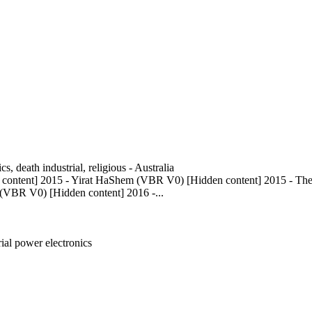
s, death industrial, religious - Australia
ntent] 2015 - Yirat HaShem (VBR V0) [Hidden content] 2015 - The C
 (VBR V0) [Hidden content] 2016 -...
rial
power electronics