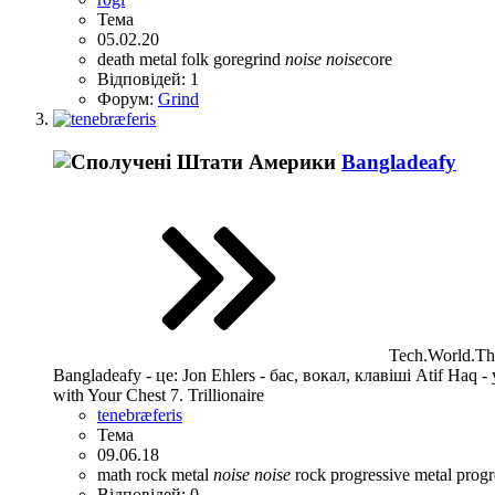
Тема
05.02.20
death metal
folk
goregrind
noise
noise
core
Відповідей: 1
Форум:
Grind
Bangladeafy
Tech.World.Th
Bangladeafy - це: Jon Ehlers - бас, вокал, клавіші Atif Haq 
with Your Chest 7. Trillionaire
tenebræferis
Тема
09.06.18
math rock
metal
noise
noise
rock
progressive metal
progr
Відповідей: 0