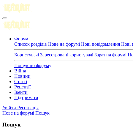
Форум
Список розділів
Нове на форумі
Нові повідомлення
Нові 
Користувачі
Зареєстровані користувачі
Зараз на форумі
Но
Пошук по форуму
Війна
Новини
Статті
Рецензії
Івенти
Підтримати
Увійти
Реєстрація
Нове на форумі
Пошук
Пошук