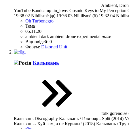
Ambient, Drone
YouTube Bandcamp :in_love: Cosmic Keys to My Perception 01 To
19:38 02 Nihilismé (φ) 19:36 03 Nihilismé (δ) 19:32 04 Nihili
Oh Turbonegro
Тема
05.11.20
ambient
dark ambient
drone
experimental
noise
Відповідей: 0
Форум:
Distorted Unit
Калывань
folk gorenoise
Калывань Discography Калывань / Говнояр - Split (2014) VA
Калывань - Хуй вам, а не Курилы! (2018) Калывань / Труп
r0gi