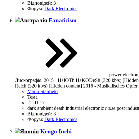
Відповідей: 3
Форум:
Dark Electronics
Fanaticism
power electronic
Дискографія: 2015 - HaIOTh HaKODeSh (320 kb/s) [Hidden co
Reich (320 kb/s) [Hidden content] 2016 - Musikalisches Opfer
Marlo Stanfield
Тема
21.01.17
dark ambient
death industrial
electronic
noise
post-indust
Відповідей: 3
Форум:
Dark Electronics
Kengo Iuchi