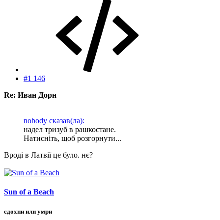
#1 146
Re: Иван Дорн
nobody сказав(ла):
надел тризуб в рашкостане.
Натисніть, щоб розгорнути...
Вроді в Латвії це було. нє?
Sun of a Beach
сдохни или умри