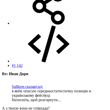
#1 142
Re: Иван Дорн
Sallkem сказав(ла):
я якби описую середньостатистичну позицію в
українському фейсбуці
Натисніть, щоб розгорнути...
А з твоєю вона не співпада?