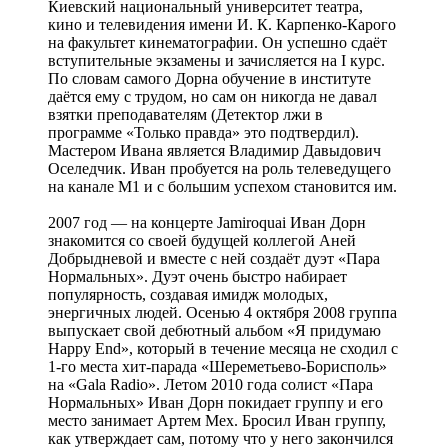
Киевский национальный университет театра,
кино и телевидения имени И. К. Карпенко-Карого
на факультет кинематографии. Он успешно сдаёт
вступительные экзамены и зачисляется на I курс.
По словам самого Дорна обучение в институте
даётся ему с трудом, но сам он никогда не давал
взятки преподавателям (Детектор лжи в
программе «Только правда» это подтвердил).
Мастером Ивана является Владимир Давыдович
Оселедчик. Иван пробуется на роль телеведущего
на канале M1 и с большим успехом становится им.
2007 год — на концерте Jamiroquai Иван Дорн
знакомится со своей будущей коллегой Аней
Добрыдневой и вместе с ней создаёт дуэт «Пара
Нормальных». Дуэт очень быстро набирает
популярность, создавая имидж молодых,
энергичных людей. Осенью 4 октября 2008 группа
выпускает свой дебютный альбом «Я придумаю
Happy End», который в течение месяца не сходил с
1-го места хит-парада «Шереметьево-Борисполь»
на «Gala Radio». Летом 2010 года солист «Пара
Нормальных» Иван Дорн покидает группу и его
место занимает Артем Мех. Бросил Иван группу,
как утверждает сам, потому что у него закончился