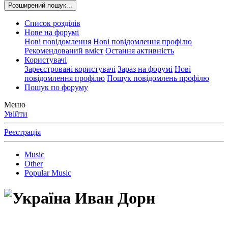
Розширений пошук...
Список розділів
Нове на форумі
Нові повідомлення
Нові повідомлення профілю
Рекомендований вміст
Остання активність
Користувачі
Зареєстровані користувачі
Зараз на форумі
Нові
повідомлення профілю
Пошук повідомлень профілю
Пошук по форуму
Меню
Увійти
Реєстрація
Music
Other
Popular Music
Иван Дорн