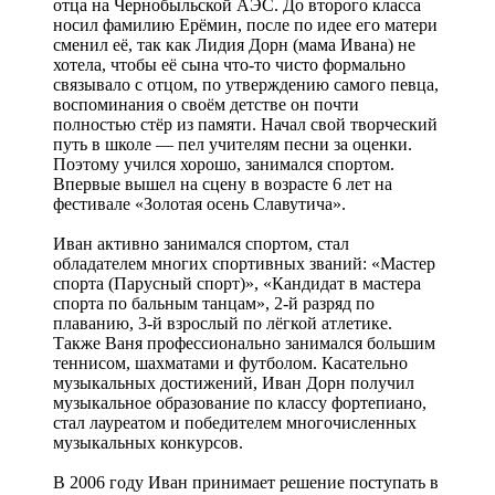
отца на Чернобыльской АЭС. До второго класса
носил фамилию Ерёмин, после по идее его матери
сменил её, так как Лидия Дорн (мама Ивана) не
хотела, чтобы её сына что-то чисто формально
связывало с отцом, по утверждению самого певца,
воспоминания о своём детстве он почти
полностью стёр из памяти. Начал свой творческий
путь в школе — пел учителям песни за оценки.
Поэтому учился хорошо, занимался спортом.
Впервые вышел на сцену в возрасте 6 лет на
фестивале «Золотая осень Славутича».
Иван активно занимался спортом, стал
обладателем многих спортивных званий: «Мастер
спорта (Парусный спорт)», «Кандидат в мастера
спорта по бальным танцам», 2-й разряд по
плаванию, 3-й взрослый по лёгкой атлетике.
Также Ваня профессионально занимался большим
теннисом, шахматами и футболом. Касательно
музыкальных достижений, Иван Дорн получил
музыкальное образование по классу фортепиано,
стал лауреатом и победителем многочисленных
музыкальных конкурсов.
В 2006 году Иван принимает решение поступать в