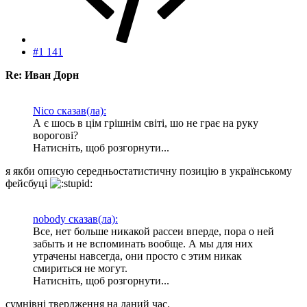
#1 141
Re: Иван Дорн
Nico сказав(ла):
А є шось в цім грішнім світі, шо не грає на руку
ворогові?
Натисніть, щоб розгорнути...
я якби описую середньостатистичну позицію в українському
фейсбуці
nobody сказав(ла):
Все, нет больше никакой рассеи вперде, пора о ней
забыть и не вспоминать вообще. А мы для них
утрачены навсегда, они просто с этим никак
смириться не могут.
Натисніть, щоб розгорнути...
сумнівні твердження на даний час.