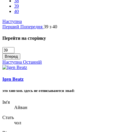
38
39
40
Наступна
Перший
Попередня
39 з 40
Перейти на сторінку
Вперед
Наступна
Останній
Igen Beatz
это хип-хоп. здесь не отписываются :mad:
Ім'я
Айван
Стать
чол