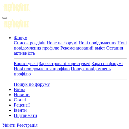
Форум
Список розділів
Нове на форумі
Нові повідомлення
Нові
повідомлення профілю
Рекомендований вміст
Остання
активність
Користувачі
Зареєстровані користувачі
Зараз на форумі
Нові повідомлення профілю
Пошук повідомлень
профілю
Пошук по форуму
Війна
Новини
Статті
Рецензії
Івенти
Підтримати
Увійти
Реєстрація