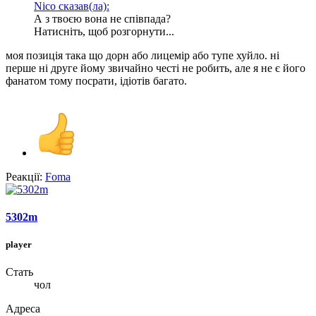
Nico сказав(ла):
А з твоєю вона не співпада?
Натисніть, щоб розгорнути...
моя позиція така що дорн або лицемір або тупе хуйло. ні
перше ні друге йому звичайно честі не робить, але я не є його
фанатом тому посрати, ідіотів багато.
Реакції:
Foma
5302m
player
Стать
чол
Адреса